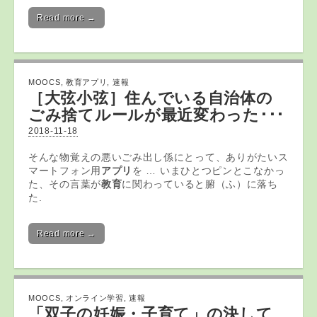
Read more →
MOOCS
,
教育アプリ
,
速報
［大弦小弦］住んでいる自治体の
ごみ捨てルールが最近変わった･･･
2018-11-18
そんな物覚えの悪いごみ出し係にとって、ありがたいス
マートフォン用
アプリ
を … いまひとつピンとこなかっ
た、その言葉が
教育
に関わっていると腑（ふ）に落ち
た.
Read more →
MOOCS
,
オンライン学習
,
速報
「双子の妊娠・子育て」の決して