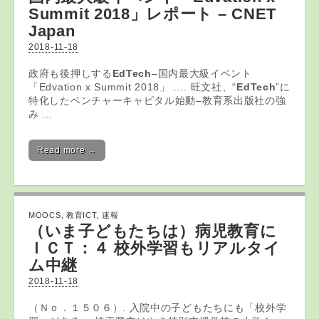
Summit 2018」レポート – CNET
Japan
2018-11-18
政府も後押しする
EdTech
–国内最大級イベント
「Edvation x Summit 2018」 …. 旺文社、“
EdTech
”に
特化したベンチャーキャピタル始動–教育系出版社の強
み …
Read more →
MOOCS
,
教育ICT
,
速報
（いま子どもたちは）病児
教育
に
ＩＣＴ
：４ 校外学習もリアルタイ
ム中継
2018-11-18
（Ｎｏ．１５０６）. 入院中の子どもたちにも「校外学