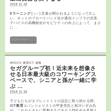
2018-11-18
Eラーニング
という言葉が聞かれるようになって久し
い。ネットのブロードバンド化や通信インフラの充実、
デバイスの高機能化やモビリティの向上によって、まさ
に …
Read more →
MOOCS
,
教育ICT
,
速報
セガグループ初！近未来を想像さ
せる日本最大級のコワーキングス
ペースで、シニアと孫が一緒に学
ぶ …
2018-11-18
子どもたちがタブレットトイの設定に取り掛かる間、
ICT教育
エバンジェリストの甲斐亮氏と相川いずみ氏
が、これからさらに変貌するであろう
IT
社会を見据え