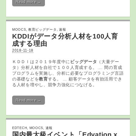
Read more →
MOOCS
,
教育ビッグデータ
,
速報
KDDIが
データ
分析人材を100人育
成する理由
2018-11-18
ＫＤＤＩは２０１９年度中に
ビッグデータ
（大量デー
タ）分析人材を自社で１００人育成する。 … 間の育成
プログラムを実施し、分析に必要なプログラミング言語
の基礎などを
教育
する。 … 顧客データを有効活用でき
る人材を増やし、競争力強化につなげる。
Read more →
EDTECH
,
MOOCS
,
速報
国内最大級イベント「Edvation x