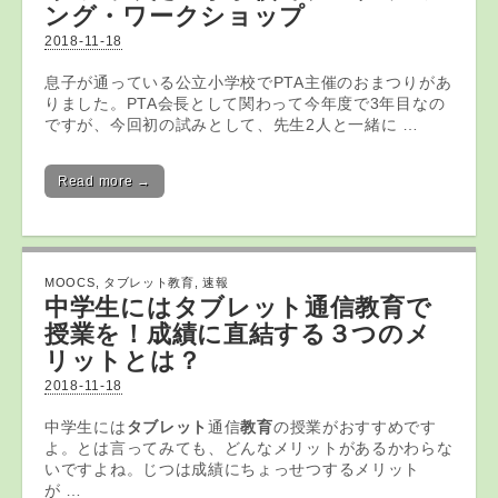
ング・ワークショップ
2018-11-18
息子が通っている公立小学校でPTA主催のおまつりがあ
りました。PTA会長として関わって今年度で3年目なの
ですが、今回初の試みとして、先生2人と一緒に …
Read more →
MOOCS
,
タブレット教育
,
速報
中学生には
タブレット
通信
教育
で
授業を！成績に直結する３つのメ
リットとは？
2018-11-18
中学生には
タブレット
通信
教育
の授業がおすすめです
よ。とは言ってみても、どんなメリットがあるかわらな
いですよね。じつは成績にちょっせつするメリット
が …