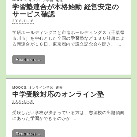
MOOCS
,
オンライン学習
,
速報
学習
塾連合が本格始動 経営安定の
サービス確認
2018-11-18
学研ホールディングスと市進ホールディングス（千葉県
市川市）を中心とした全国の
学習
塾など１３０社超によ
る新連合が１８日、東京都内で設立記念会を開き、 …
Read more →
MOOCS
,
オンライン学習
,
速報
中学受験対応の
オンライン
塾
2018-11-18
受験したい学校が決まっている方は、志望校の出題傾向
にあった
学習
ができるのかが …
Read more →