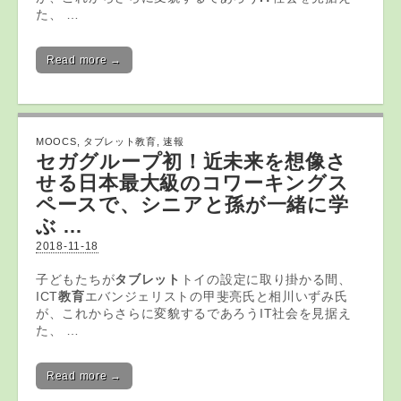
た、 …
Read more →
MOOCS
,
タブレット教育
,
速報
セガグループ初！近未来を想像さ
せる日本最大級のコワーキングス
ペースで、シニアと孫が一緒に学
ぶ …
2018-11-18
子どもたちが
タブレット
トイの設定に取り掛かる間、
ICT
教育
エバンジェリストの甲斐亮氏と相川いずみ氏
が、これからさらに変貌するであろうIT社会を見据え
た、 …
Read more →