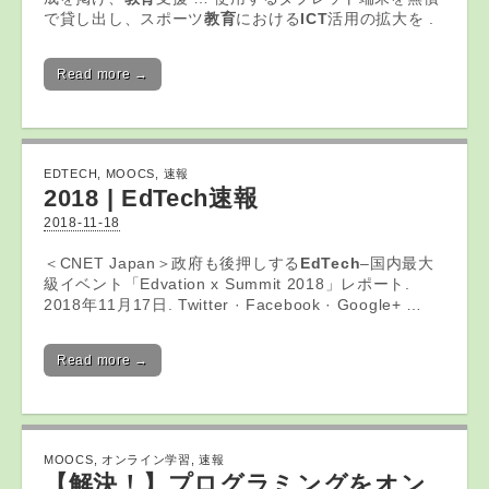
で貸し出し、スポーツ
教育
における
ICT
活用の拡大を .
Read more →
EDTECH
,
MOOCS
,
速報
2018 |
EdTech
速報
2018-11-18
＜CNET Japan＞政府も後押しする
EdTech
–国内最大
級イベント「Edvation x Summit 2018」レポート.
2018年11月17日. Twitter · Facebook · Google+ …
Read more →
MOOCS
,
オンライン学習
,
速報
【解決！】プログラミングを
オン