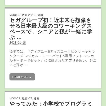
MOOCS
,
教育アプリ
,
速報
セガグループ初！近未来を想像さ
せる日本最大級のコワーキングス
ペースで、シニアと孫が一緒に学
ぶ …
2018-11-18
後半では、『ディズニー&ディズニー／ピクサーキャラ
クターズ マジカル・ミー・パッド&専用ソフト マジカ
ルキーボードセット』に収録された
アプリ
を用い、シニ
アと孫が …
Read more →
MOOCS
,
教育ICT
,
速報
やってみた：小学校でプログラミ