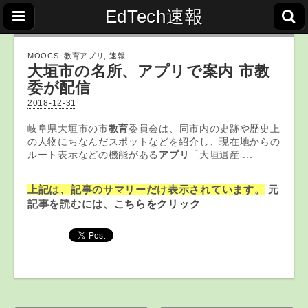
EdTech速報
MOOCS
,
教育アプリ
,
速報
大垣市の名所、
アプリ
で案内 市教
委が配信
2018-12-31
岐阜県大垣市の市
教育
委員会は、同市内の史跡や歴史上
の人物にちなんだスポットなどを紹介し、現在地からの
ルート表示などの機能がある
アプリ
「大垣遺産 ...
上記は、記事のサマリーだけ表示されています。
元
記事を読むには、
こちらをクリック