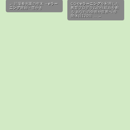
Post navigation
← 川場春光園の年末 ～
eラー
CGや
eラーニング
を利用した
ニング
開始・雪かき
教育プログラムの仕組みを創
る あなたの企画が世界へ 年
間休日120日 … →