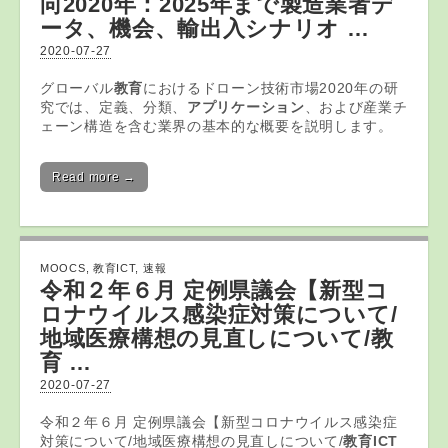
向2020年：2025年まで製造業者デ
ータ、機会、輸出入シナリオ …
2020-07-27
グローバル
教育
におけるドローン技術市場2020年の研
究では、定義、分類、
アプリケーション
、および産業チ
ェーン構造を含む業界の基本的な概要を説明します。
Read more →
MOOCS
,
教育ICT
,
速報
令和２年６月 定例県議会【新型コ
ロナウイルス感染症対策について/
地域医療構想の見直しについて/
教
育
…
2020-07-27
令和２年６月 定例県議会【新型コロナウイルス感染症
対策について/地域医療構想の見直しについて/
教育ICT