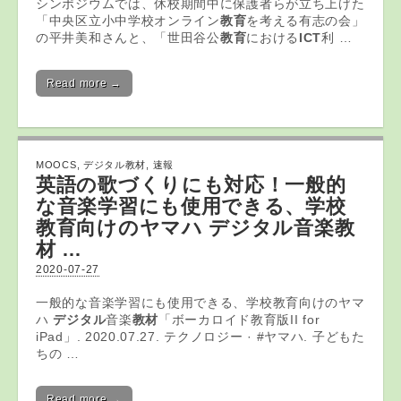
シンポジウムでは、休校期間中に保護者らが立ち上げた
「中央区立小中学校オンライン
教育
を考える有志の会」
の平井美和さんと、「世田谷公
教育
における
ICT
利 …
Read more →
MOOCS
,
デジタル教材
,
速報
英語の歌づくりにも対応！一般的
な音楽学習にも使用できる、学校
教育向けのヤマハ
デジタル
音楽
教
材
…
2020-07-27
一般的な音楽学習にも使用できる、学校教育向けのヤマ
ハ
デジタル
音楽
教材
「ボーカロイド教育版II for
iPad」. 2020.07.27. テクノロジー · #ヤマハ. 子どもた
ちの …
Read more →