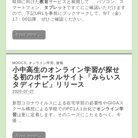
取得に向けた
教育
サービスと展開して … パソコン、ス
マートフォン、
タブレット
ですぐにご確認いただけます
ので、下記URLを事前にブックマークして、8/7（金）
17：00以降、ぜひご確認ください。
Read more →
MOOCS
,
オンライン学習
,
速報
小中高生の
オンライン学習
が探せ
る初のポータルサイト「みらいス
タディナビ」リリース
2020-07-27
新型コロナウイルスによる在宅学習の必要性やGIGAス
クール構想による学校でのPC1人1台化で
オンライン学
習
は更に定着します。そのニーズにこたえるべく、今
後 …
Read more →