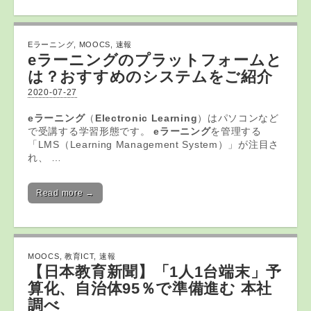
Eラーニング
,
MOOCS
,
速報
eラーニング
のプラットフォームと
は？おすすめのシステムをご紹介
2020-07-27
eラーニング
（
Electronic Learning
）はパソコンなど
で受講する学習形態です。
e
ラーニング
を管理する
「LMS（Learning Management System）」が注目さ
れ、 …
Read more →
MOOCS
,
教育ICT
,
速報
【日本
教育
新聞】「1人1台端末」予
算化、自治体95％で準備進む 本社
調べ