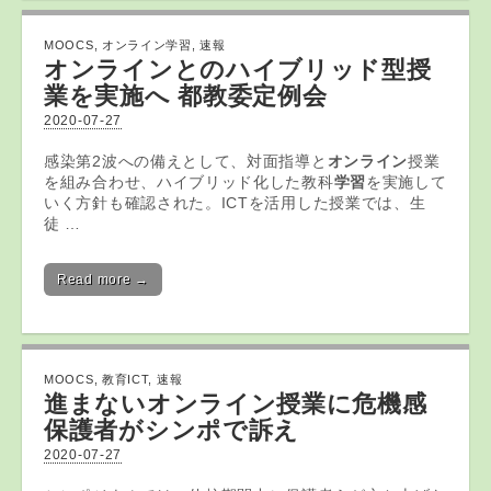
MOOCS
,
オンライン学習
,
速報
オンライン
とのハイブリッド型授
業を実施へ 都教委定例会
2020-07-27
感染第2波への備えとして、対面指導と
オンライン
授業
を組み合わせ、ハイブリッド化した教科
学習
を実施して
いく方針も確認された。ICTを活用した授業では、生
徒 …
Read more →
MOOCS
,
教育ICT
,
速報
進まないオンライン授業に危機感
保護者がシンポで訴え
2020-07-27