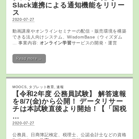
Slack連携による通知機能をリリー
ス
2020-07-27
動画講座やオンラインセミナーの配信・販売環境を構築
できる法人向けシステム、WisdomBase（ウィズダム
… 事業内容:
オンライン学習
サービスの開発・運営
Read more →
MOOCS
,
タブレット教育
,
速報
【令和2年度 公務員試験】 解答速報
を8/7(金)から公開！ データリサー
チは本試験直後より開始！【「国税
…
2020-07-27
公務員、日商簿記検定、税理士、公認会計士などの資格