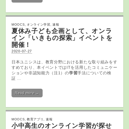
MOOCS
,
オンライン学習
,
速報
夏休み子ども企画として、
オンラ
イン
「いきもの探索」イベントを
開催！
2020-07-27
日本ユニシスは、教育分野における新たな取り組みをす
すめており、本イベントではITを活用したコミュニケー
ションや非認知能力（注1）の
学習
手法についての検
証 …
Read more →
MOOCS
,
教育アプリ
,
速報
小中高生のオンライン学習が探せ