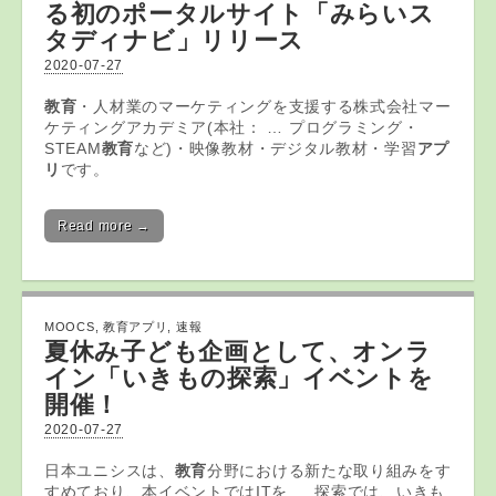
る初のポータルサイト「みらいス
タディナビ」リリース
2020-07-27
教育
・人材業のマーケティングを支援する株式会社マー
ケティングアカデミア(本社： … プログラミング・
STEAM
教育
など)・映像教材・デジタル教材・学習
アプ
リ
です。
Read more →
MOOCS
,
教育アプリ
,
速報
夏休み子ども企画として、オンラ
イン「いきもの探索」イベントを
開催！
2020-07-27
日本ユニシスは、
教育
分野における新たな取り組みをす
すめており、本イベントではITを … 探索では、いきも