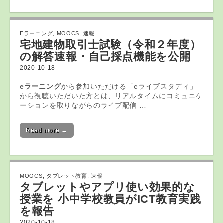
Eラーニング
,
MOOCS
,
速報
宅地建物取引士試験（令和２年度）
の解答速報・自己採点機能を公開
2020-10-18
eラーニング
から参加いただける「eライブスタディ」
から視聴いただいた方とは、リアルタイムにコミュニケ
ーションを取りながらのライブ配信 …
Read more →
MOOCS
,
タブレット教育
,
速報
タブレット
やアプリ使い効果的な
授業を 小中学校教員がICT
教育
実践
を報告
2020-10-18