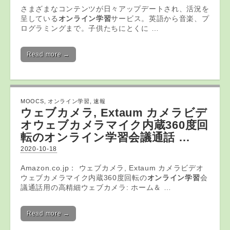
さまざまなコンテンツが日々アップデートされ、活況を
呈している
オンライン
学習
サービス。英語から音楽、プ
ログラミングまで。子供たちにとくに …
Read more →
MOOCS
,
オンライン学習
,
速報
ウェブカメラ, Extaum カメラビデ
オウェブカメラマイク内蔵360度回
転の
オンライン学習
会議通話 …
2020-10-18
Amazon.co.jp： ウェブカメラ, Extaum カメラビデオ
ウェブカメラマイク内蔵360度回転の
オンライン学習
会
議通話用の高精細ウェブカメラ: ホーム＆ …
Read more →