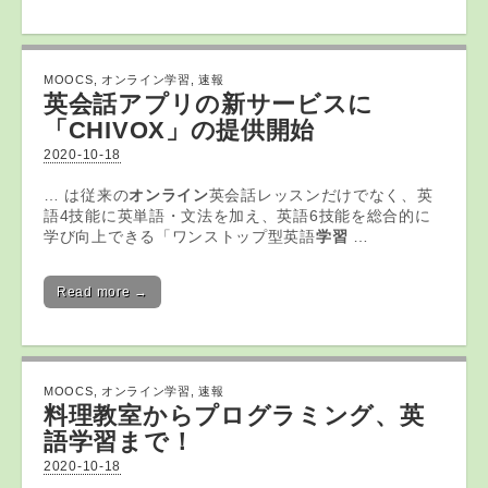
MOOCS
,
オンライン学習
,
速報
英会話アプリの新サービスに
「CHIVOX」の提供開始
2020-10-18
… は従来の
オンライン
英会話レッスンだけでなく、英
語4技能に英単語・文法を加え、英語6技能を総合的に
学び向上できる「ワンストップ型英語
学習
…
Read more →
MOOCS
,
オンライン学習
,
速報
料理教室からプログラミング、英
語
学習
まで！
2020-10-18