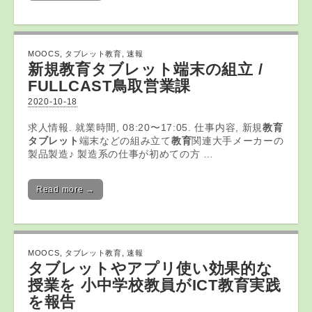
MOOCS
,
タブレット教育
,
速報
新規
教育タブレット
端末の組立 /
FULLCAST鳥取営業課
2020-10-18
求人情報. 就業時間, 08:20〜17:05. 仕事内容, 新規
教育
タブレット
端末などの組み立て
教育
関連大手メーカーの
製品製造♪ 製造系の仕事が初めての方 …
Read more →
MOOCS
,
タブレット教育
,
速報
タブレット
やアプリ使い効果的な
授業を 小中学校教員がICT
教育
実践
を報告