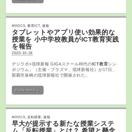
MOOCS
,
教育ICT
,
速報
タブレットやアプリ使い効果的な
授業を 小中学校教員が
ICT教育
実践
を報告
2020-10-18
デジラボ×琉球新報 GIGAスクール時代の
ICT教育
シン
ポジウム」（主催・プラズマ、琉球新報社）が17日、
那覇市泉崎の琉球新報社で開催された。
Read more →
MOOCS
,
反転授業
,
速報
早大が提示する新たな授業システ
ム「
反転授業
」とは？ 希望と懸念