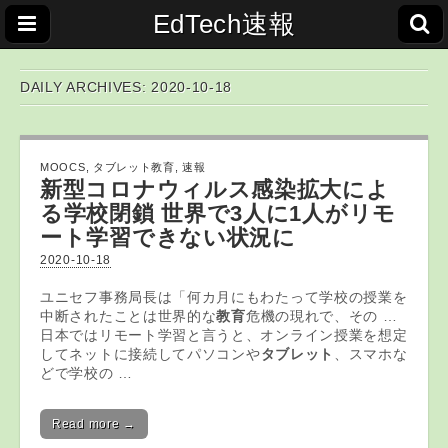
EdTech速報
DAILY ARCHIVES: 2020-10-18
MOOCS
,
タブレット教育
,
速報
新型コロナウィルス感染拡大によ
る学校閉鎖 世界で3人に1人がリモ
ート学習できない状況に
2020-10-18
ユニセフ事務局長は「何カ月にもわたって学校の授業を
中断されたことは世界的な
教育
危機の現れで、その …
日本ではリモート学習と言うと、オンライン授業を想定
してネットに接続してパソコンや
タブレット
、スマホな
どで学校の …
Read more →