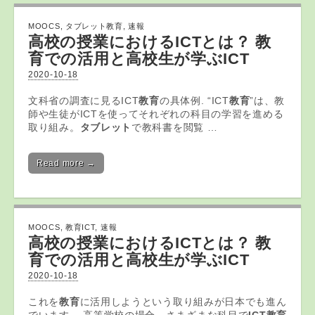
MOOCS
,
タブレット教育
,
速報
高校の授業におけるICTとは？
教
育
での活用と高校生が学ぶICT
2020-10-18
文科省の調査に見るICT
教育
の具体例. “ICT
教育
”は、教
師や生徒がICTを使ってそれぞれの科目の学習を進める
取り組み。
タブレット
で教科書を閲覧 …
Read more →
MOOCS
,
教育ICT
,
速報
高校の授業における
ICT
とは？
教
育
での活用と高校生が学ぶ
ICT
2020-10-18
これを
教育
に活用しようという取り組みが日本でも進ん