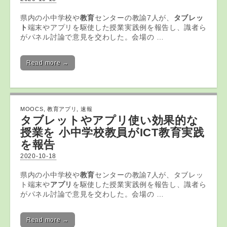
県内の小中学校や
教育
センターの教諭7人が、
タブレッ
ト
端末やアプリを駆使した授業実践例を報告し、識者ら
がパネル討論で意見を交わした。会場の …
Read more →
MOOCS
,
教育アプリ
,
速報
タブレットや
アプリ
使い効果的な
授業を 小中学校教員がICT
教育
実践
を報告
2020-10-18
県内の小中学校や
教育
センターの教諭7人が、タブレッ
ト端末や
アプリ
を駆使した授業実践例を報告し、識者ら
がパネル討論で意見を交わした。会場の …
Read more →