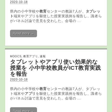
2020-10-18
県内の小中学校や
教育
センターの教諭7人が、
タブレッ
ト
端末やアプリを駆使した授業実践例を報告し、識者ら
がパネル討論で意見を交わした。会場の …
Read more →
MOOCS
,
教育アプリ
,
速報
タブレットや
アプリ
使い効果的な
授業を 小中学校教員がICT
教育
実践
を報告
2020-10-18
県内の小中学校や
教育
センターの教諭7人が、タブレッ
ト端末や
アプリ
を駆使した授業実践例を報告し、識者ら
がパネル討論で意見を交わした。会場の …
Read more →