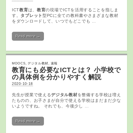
ICT
教育
は、
教育
の現場でICTを活用することを指しま
す。
タブレット
型PCに全ての教科書やさまざまな教材
をダウンロードして、いつでもどこでも …
Read more →
MOOCS
,
デジタル教材
,
速報
教育にも必要なICTとは？ 小学校で
の具体例を分かりやすく解説
2020-10-18
先生が授業で使える
デジタル教材
を整備する学校は増え
たものの、お子さまが自分で使える学校はまだまだ少な
いようですね。 それでも、今後少し …
Read more →