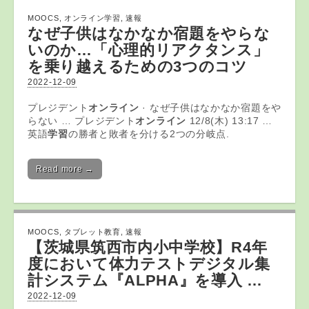
MOOCS
,
オンライン学習
,
速報
なぜ子供はなかなか宿題をやらな
いのか…「心理的リアクタンス」
を乗り越えるための3つのコツ
2022-12-09
プレジデント
オンライン
· なぜ子供はなかなか宿題をや
らない … プレジデント
オンライン
12/8(木) 13:17 …
英語
学習
の勝者と敗者を分ける2つの分岐点.
Read more →
MOOCS
,
タブレット教育
,
速報
【茨城県筑西市内小中学校】R4年
度において体力テストデジタル集
計システム『ALPHA』を導入 …
2022-12-09