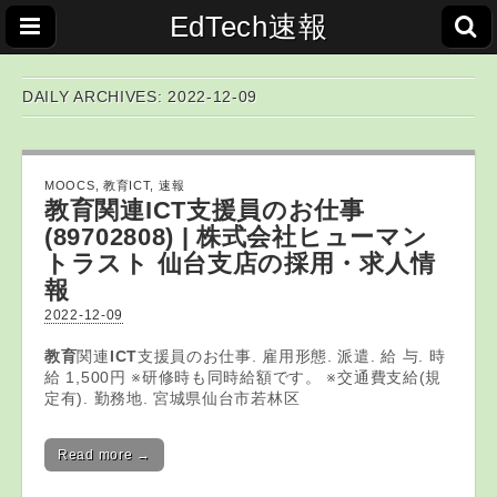
EdTech速報
DAILY ARCHIVES: 2022-12-09
MOOCS
,
教育ICT
,
速報
教育
関連
ICT
支援員のお仕事
(89702808) | 株式会社ヒューマン
トラスト 仙台支店の採用・求人情
報
2022-12-09
教育
関連
ICT
支援員のお仕事. 雇用形態. 派遣. 給 与. 時
給 1,500円 ※研修時も同時給額です。 ※交通費支給(規
定有). 勤務地. 宮城県仙台市若林区
Read more →