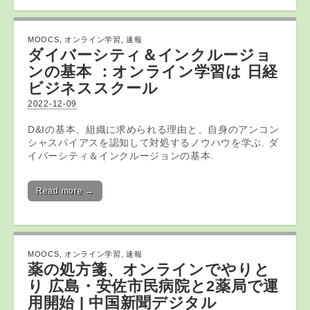
MOOCS
,
オンライン学習
,
速報
ダイバーシティ＆インクルージョ
ンの基本 ：
オンライン学習
は 日経
ビジネススクール
2022-12-09
D&Iの基本、組織に求められる理由と、自身のアンコン
シャスバイアスを認知して対処するノウハウを学ぶ. ダ
イバーシティ＆インクルージョンの基本.
Read more →
MOOCS
,
オンライン学習
,
速報
薬の処方箋、
オンライン
でやりと
り 広島・安佐市民病院と2薬局で運
用開始 | 中国新聞デジタル