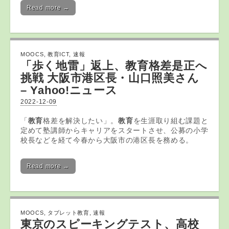
Read more →
MOOCS
,
教育ICT
,
速報
「歩く地雷」返上、
教育
格差是正へ
挑戦 大阪市港区長・山口照美さん
– Yahoo!ニュース
2022-12-09
「
教育
格差を解決したい」。
教育
を生涯取り組む課題と
定めて塾講師からキャリアをスタートさせ、公募の小学
校長などを経て今春から大阪市の港区長を務める。
Read more →
MOOCS
,
タブレット教育
,
速報
東京のスピーキングテスト、高校