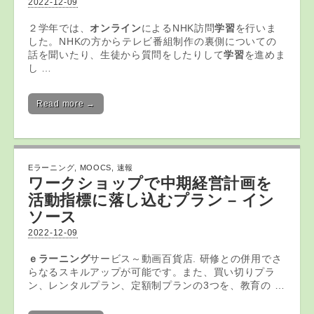
2022-12-09
２学年では、
オンライン
によるNHK訪問
学習
を行いま
した。NHKの方からテレビ番組制作の裏側についての
話を聞いたり、生徒から質問をしたりして
学習
を進めま
し …
Read more →
Eラーニング
,
MOOCS
,
速報
ワークショップで中期経営計画を
活動指標に落し込むプラン – イン
ソース
2022-12-09
ｅラーニング
サービス～動画百貨店. 研修との併用でさ
らなるスキルアップが可能です。また、買い切りプラ
ン、レンタルプラン、定額制プランの3つを、教育の …