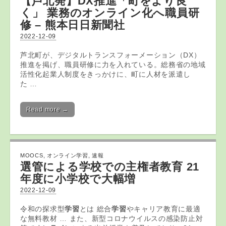
【芦北発】DX推進「町をより良
く」 業務の
オンライン
化へ職員研
修 – 熊本日日新聞社
2022-12-09
芦北町が、デジタルトランスフォーメーション（DX）
推進を掲げ、職員研修に力を入れている。総務省の地域
活性化起業人制度をきっかけに、町に人材を派遣し
た …
Read more →
MOOCS
,
オンライン学習
,
速報
選管による学校での主権者教育 21
年度に小学校で大幅増
2022-12-09
令和の探求型
学習
とは 総合
学習
やキャリア教育に最適
な無料教材 … また、新型コロナウイルスの感染防止対