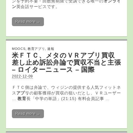
ンを予約不要・回数無制限で受講できる唯一の
オンライ
ン
英会話サービスです。
Read more →
MOOCS
,
教育アプリ
,
速報
米ＦＴＣ、メタのＶＲ
アプリ
買収
差し止め訴訟弁論で買収不当と主張
– ロイターニュース – 国際
2022-12-09
ＦＴＣ側は弁論で、ウィジンの提供する人気フィットネ
ス
アプリ
の顧客獲得が買収の狙いだとし、ＶＲユーザー
…
教育
長「中学の単語」(21:15) 有料会員記事 …
Read more →