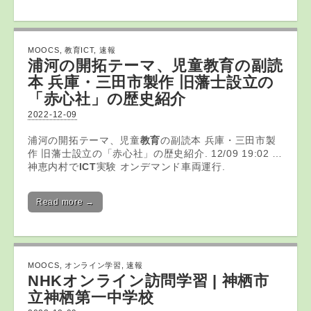
MOOCS
,
教育ICT
,
速報
浦河の開拓テーマ、児童
教育
の副読
本 兵庫・三田市製作 旧藩士設立の
「赤心社」の歴史紹介
2022-12-09
浦河の開拓テーマ、児童
教育
の副読本 兵庫・三田市製
作 旧藩士設立の「赤心社」の歴史紹介. 12/09 19:02 …
神恵内村で
ICT
実験 オンデマンド車両運行.
Read more →
MOOCS
,
オンライン学習
,
速報
NHK
オンライン
訪問
学習
| 神栖市
立神栖第一中学校