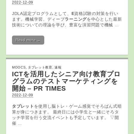
2022-12-09
JDLA認定プログラムとして、
E
資格試験の対策を行い
ます。機械学習、ディープ
ラーニング
を中心とした最新
技術についての理論を学び、豊富な演習問題で機械 …
Read more →
MOOCS
,
タブレット教育
,
速報
ICTを活用したシニア向け
教育
プロ
グラムのテストマーケティングを
開始 – PR TIMES
2022-12-09
タブレット
を使用し脳トレ・ゲーム感覚でそろばん式暗
算が身につきます。 最終日には小学生と一緒にそろタ
ッチ学習を行う交流イベントも予定しています。 ▽開
催 …