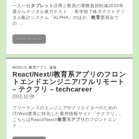
一人一台
タブレット
活用と教員の業務負担削減2020年
度からデジタル体力テスト … 各学校で体力テストデジ
タル集計システム『ALPHA』のほか、
教育
委員会で
の …
Read more →
MOOCS
,
教育アプリ
,
速報
React/Next//
教育
系
アプリ
のフロン
トエンドエンジニア/フルリモート
– テクフリ – techcareer
2022-12-09
フリーランスのエンジニアやクリエイターのための
IT/Web業界に特化した案件情報サイト「テクフリ」。
こちらはReact/Next//
教育
系
アプリ
のフロントエン
ド …