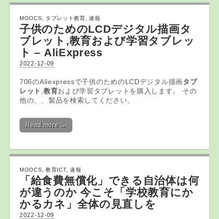
MOOCS
,
タブレット教育
,
速報
子供のためのLCDデジタル描画
タ
ブレット
,
教育
および学習タブレッ
ト – AliExpress
2022-12-09
706のAliexpressで子供のためのLCDデジタル描画
タブ
レット
,
教育
および学習タブレットを購入します。 その
他の、、製品を検索してください。
Read more →
MOOCS
,
教育ICT
,
速報
「給食費無償化」できる自治体は何
が違うのか 今こそ「学校
教育
にか
かるカネ」全体の見直しを
2022-12-09