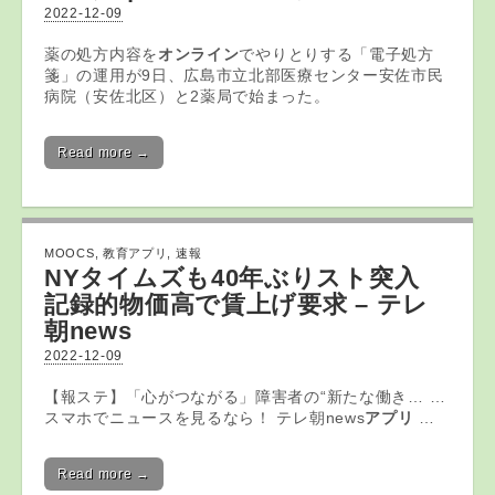
2022-12-09
薬の処方内容を
オンライン
でやりとりする「電子処方
箋」の運用が9日、広島市立北部医療センター安佐市民
病院（安佐北区）と2薬局で始まった。
Read more →
MOOCS
,
教育アプリ
,
速報
NYタイムズも40年ぶりスト突入
記録的物価高で賃上げ要求 – テレ
朝news
2022-12-09
【報ステ】「心がつながる」障害者の“新たな働き… …
スマホでニュースを見るなら！ テレ朝news
アプリ
…
Read more →