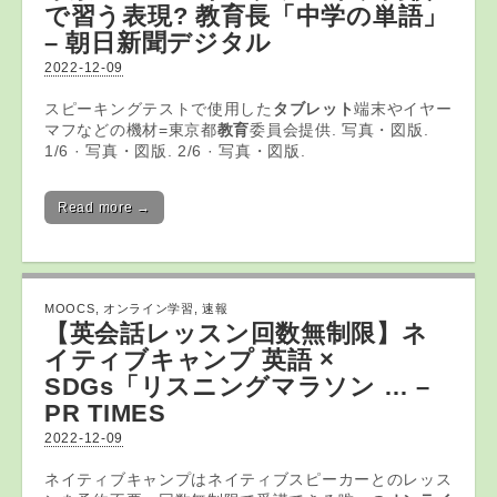
で習う表現?
教育
長「中学の単語」
– 朝日新聞デジタル
2022-12-09
スピーキングテストで使用した
タブレット
端末やイヤー
マフなどの機材=東京都
教育
委員会提供. 写真・図版.
1/6 · 写真・図版. 2/6 · 写真・図版.
Read more →
MOOCS
,
オンライン学習
,
速報
【英会話レッスン回数無制限】ネ
イティブキャンプ 英語 ×
SDGs「リスニングマラソン … –
PR TIMES
2022-12-09
ネイティブキャンプはネイティブスピーカーとのレッス