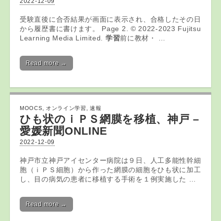
2022-12-09
受験直後に合否結果が画面に表示され、合格したその日
から履歴書に書けます。 Page 2. © 2022-2023 Fujitsu
Learning Media Limited.
学習
前に教材・ …
Read more →
MOOCS
,
オンライン学習
,
速報
ひも状のｉＰＳ網膜を移植、神戸 –
愛媛新聞ONLINE
2022-12-09
神戸市立神戸アイセンター病院は９日、人工多能性幹細
胞（ｉＰＳ細胞）から作った網膜の細胞をひも状に加工
し、目の病気の患者に移植する手術を１例実施した …
Read more →