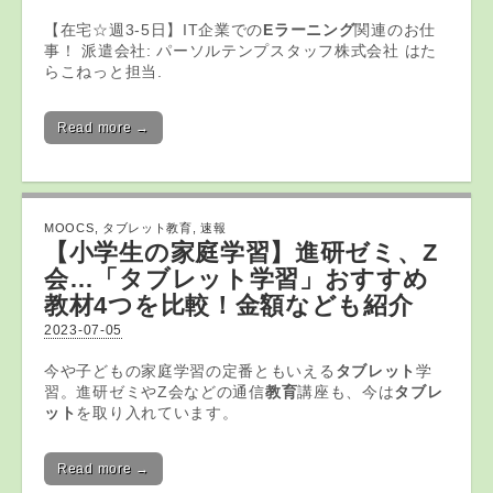
【在宅☆週3-5日】IT企業での
Eラーニング
関連のお仕
事！ 派遣会社: パーソルテンプスタッフ株式会社 はた
らこねっと担当.
Read more →
MOOCS
,
タブレット教育
,
速報
【小学生の家庭学習】進研ゼミ、Z
会…「
タブレット
学習」おすすめ
教材4つを比較！金額なども紹介
2023-07-05
今や子どもの家庭学習の定番ともいえる
タブレット
学
習。進研ゼミやZ会などの通信
教育
講座も、今は
タブレ
ット
を取り入れています。
Read more →