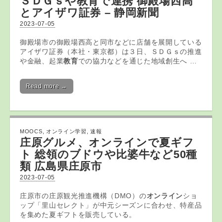
ＳＤＧｓや
教育
で連携 御殿場西高
とアイザワ証券 – 静岡新聞
2023-07-05
御殿場市の御殿場西高と同市などに店舗を展開している
アイザワ証券（本社・東京都）は３日、ＳＤＧｓの推進
や金融、起業
教育
での協力などを通じた地域創生へ …
Read more →
MOOCS
,
オンライン学習
,
速報
庄原グルメ、
オンライン
で夏ギフ
ト 総領のブドウや比婆牛など50種
類 広島県庄原市
2023-07-05
庄原市の庄原観光推進機構（DMO）の
オンライン
ショ
ップ「里山セレクト」が中元シーズンに合わせ、特産品
を集めた夏ギフトを販売している。