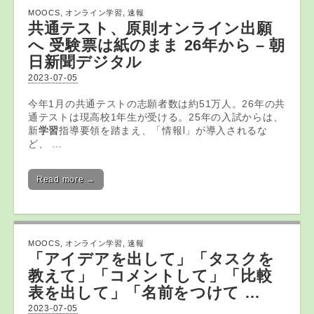
MOOCS
,
オンライン学習
,
速報
共通テスト、原則
オンライン
出願
へ 受験票は紙のまま 26年から – 朝
日新聞デジタル
2023-07-05
今年1月の共通テストの志願者数は約51万人。26年の共
通テストは現高校1年生が受ける。25年の入試からは、
新
学習
指導要領を踏まえ、「情報Ⅰ」が導入されるな
ど、 …
Read more →
MOOCS
,
オンライン学習
,
速報
「アイデアを出して」「タスクを
教えて」「コメントして」「比較
表を出して」「名前をつけて …
2023-07-05