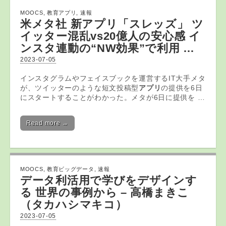
MOOCS
,
教育アプリ
,
速報
米メタ社 新
アプリ
「スレッズ」 ツ
イッター混乱vs20億人の安心感 イ
ンスタ連動の“NW効果”で利用 …
2023-07-05
インスタグラムやフェイスブックを運営するIT大手メタ
が、ツイッターのような短文投稿型
アプリ
の提供を6日
にスタートすることがわかった。メタが6日に提供を …
Read more →
MOOCS
,
教育ビッグデータ
,
速報
データ
利活用で学びをデザインす
る 世界の事例から – 高橋まきこ
（タカハシマキコ）
2023-07-05