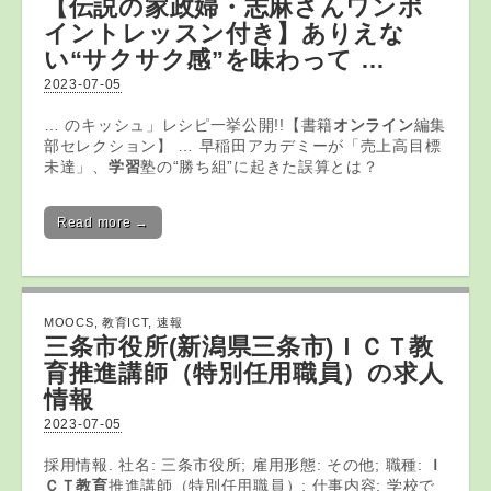
【伝説の家政婦・志麻さんワンポ
イントレッスン付き】ありえな
い“サクサク感”を味わって …
2023-07-05
… のキッシュ」レシピ一挙公開!!【書籍
オンライン
編集
部セレクション】 … 早稲田アカデミーが「売上高目標
未達」、
学習
塾の“勝ち組”に起きた誤算とは？
Read more →
MOOCS
,
教育ICT
,
速報
三条市役所(新潟県三条市)
ＩＣＴ教
育
推進講師（特別任用職員）の求人
情報
2023-07-05
採用情報. 社名: 三条市役所; 雇用形態: その他; 職種:
Ｉ
ＣＴ教育
推進講師（特別任用職員）; 仕事内容: 学校で