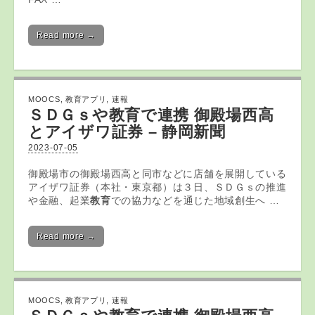
Read more →
MOOCS
,
教育アプリ
,
速報
ＳＤＧｓや
教育
で連携 御殿場西高
とアイザワ証券 – 静岡新聞
2023-07-05
御殿場市の御殿場西高と同市などに店舗を展開している
アイザワ証券（本社・東京都）は３日、ＳＤＧｓの推進
や金融、起業
教育
での協力などを通じた地域創生へ …
Read more →
MOOCS
,
教育アプリ
,
速報