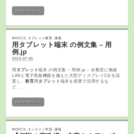
Read more →
MOOCS
,
タブレット教育
,
速報
用
タブレット
端末 の例文集 – 用
例.jp
2023-07-05
用
タブレット
端末 の例文集 – 用例.jp – 全教室に無線
LANと電子黒板機能を備えた大型ディスプレイ2台を設
置し、
教育
用
タブレット
端末を授業で活用するな
ど、 …
Read more →
MOOCS
,
オンライン学習
,
速報