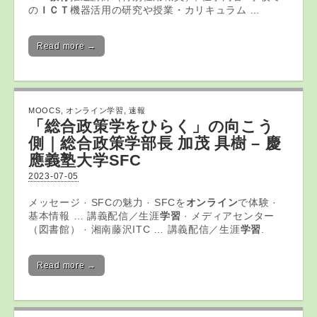
の
ＩＣＴ
機器活用の研究や授業・カリキュラム …
Read more →
MOOCS
,
オンライン学習
,
速報
「総合政策学をひらく」の向こう
側｜総合政策学部長 加茂 具樹 – 慶
應義塾大学SFC
2023-07-05
メッセージ · SFCの魅力 · SFCを
オンライン
で体験 ·
基本情報 … 講義配信／生涯
学習
· メディアセンター
（図書館） · 湘南藤沢ITC … 講義配信／生涯
学習
.
Read more →