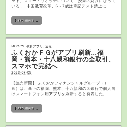
ット
、スマートウオッチについて、授業の妨げになって
いる … 中国
教育
改革、6～7歳は筆記テスト禁止に
Read more →
MOOCS
,
教育アプリ
,
速報
ふくおかＦＧが
アプリ
刷新…福
岡・熊本・十八親和銀行の全取引、
スマホで完結へ
2023-07-05
【読売新聞】 ふくおかフィナンシャルグループ（Ｆ
Ｇ）は、傘下の福岡、熊本、十八親和の３銀行で個人向
けスマートフォン用
アプリ
を刷新すると発表した。
Read more →