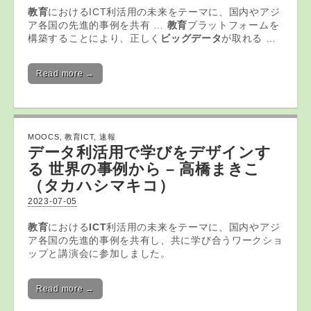
教育
におけるICT利活用の未来をテーマに、国内やアジ
ア各国の先進的事例を共有 …
教育
プラットフォームを
構築することにより、正しく
ビッグデータ
が取れる …
Read more →
MOOCS
,
教育ICT
,
速報
データ利活用で学びをデザインす
る 世界の事例から – 高橋まきこ
（タカハシマキコ）
2023-07-05
教育
における
ICT
利活用の未来をテーマに、国内やアジ
ア各国の先進的事例を共有し、共に学び合うワークショ
ップと講演会に参加しました。
Read more →