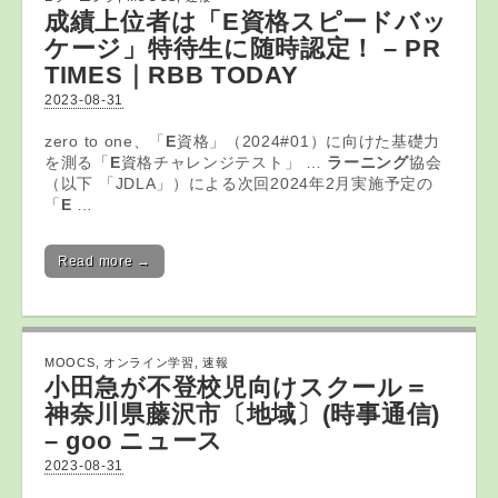
成績上位者は「
E
資格スピードバッ
ケージ」特待生に随時認定！ – PR
TIMES｜RBB TODAY
2023-08-31
zero to one、「
E
資格」（2024#01）に向けた基礎力
を測る「
E
資格チャレンジテスト」 …
ラーニング
協会
（以下 「JDLA」）による次回2024年2月実施予定の
「
E
…
Read more →
MOOCS
,
オンライン学習
,
速報
小田急が不登校児向けスクール＝
神奈川県藤沢市〔地域〕(時事通信)
– goo ニュース
2023-08-31