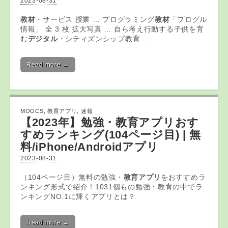
2023-08-31
教材
・サービス 授業 … プログラミング
教材
「プログル
情報」 全 3 枚 拡大写真 … 自ら考え行動する子供を育
む
デジタル
・シティズンシップ教育 …
Read more →
MOOCS
,
教育アプリ
,
速報
【2023年】勉強・
教育アプリ
おす
すめランキング(104ページ目) | 無
料/iPhone/Androidアプリ
2023-08-31
（104ページ目）無料の勉強・
教育アプリ
をおすすめラ
ンキング形式で紹介！1031個もの勉強・教育の中でラ
ンキングNO.1に輝くアプリとは？
Read more →