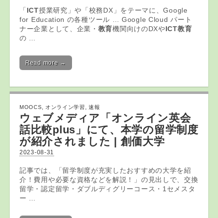
「
ICT
授業研究」や「校務DX」をテーマに、Google
for Education の各種ツール … Google Cloud パート
ナー企業として、企業・
教育
機関向けのDXや
ICT教育
の …
Read more →
MOOCS
,
オンライン学習
,
速報
ウェブメディア「
オンライン
英会
話比較plus」にて、本学の留学制度
が紹介されました | 創価大学
2023-08-31
記事では、「留学制度が充実したおすすめの大学を紹
介！費用や必要な資格などを解説！」の見出しで、交換
留学・認定留学・ダブルディグリーコース・1セメスタ
ー …