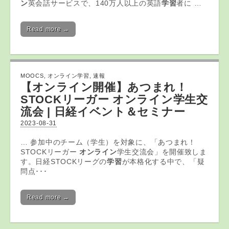
ン
英会話サービスで、140万人以上の英語
学習
者に …
Read more →
MOOCS
,
オンライン学習
,
速報
【
オンライン
開催】あつまれ！
STOCKリーガー
オンライン
学生交
流会 | 日経イベント＆セミナー
2023-08-31
… 参加中のチーム（学生）を対象に、「あつまれ！
STOCKリーガー
オンライン
学生交流会」を開催致しま
す。日経STOCKリーグの
学習
が本格化する中で、「疑
問点･･･
Read more →