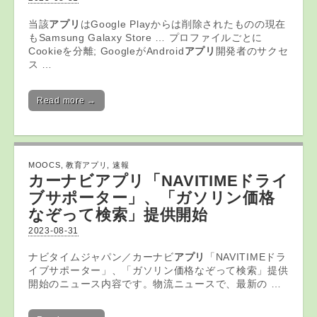
当該
アプリ
はGoogle Playからは削除されたものの現在
もSamsung Galaxy Store … プロファイルごとに
Cookieを分離; GoogleがAndroid
アプリ
開発者のサクセ
ス …
Read more →
MOOCS
,
教育アプリ
,
速報
カーナビ
アプリ
「NAVITIMEドライ
ブサポーター」、「ガソリン価格
なぞって検索」提供開始
2023-08-31
ナビタイムジャパン／カーナビ
アプリ
「NAVITIMEドラ
イブサポーター」、「ガソリン価格なぞって検索」提供
開始のニュース内容です。物流ニュースで、最新の …