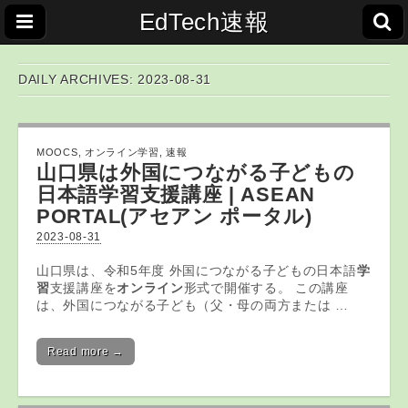
EdTech速報
DAILY ARCHIVES: 2023-08-31
MOOCS
,
オンライン学習
,
速報
山口県は外国につながる子どもの
日本語
学習
支援講座 | ASEAN
PORTAL(アセアン ポータル)
2023-08-31
山口県は、令和5年度 外国につながる子どもの日本語
学
習
支援講座を
オンライン
形式で開催する。 この講座
は、外国につながる子ども（父・母の両方または …
Read more →