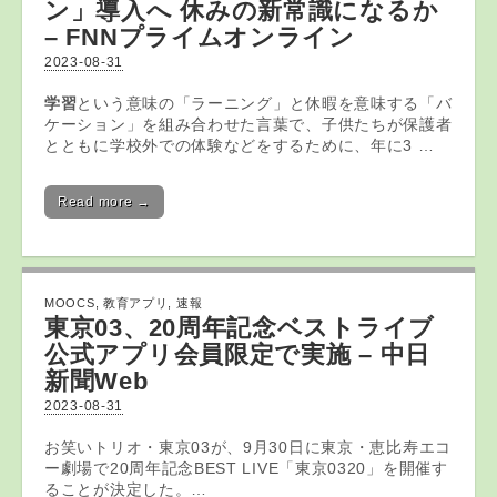
ン」導入へ 休みの新常識になるか
– FNNプライムオンライン
2023-08-31
学習
という意味の「ラーニング」と休暇を意味する「バ
ケーション」を組み合わせた言葉で、子供たちが保護者
とともに学校外での体験などをするために、年に3 …
Read more →
MOOCS
,
教育アプリ
,
速報
東京03、20周年記念ベストライブ
公式
アプリ
会員限定で実施 – 中日
新聞Web
2023-08-31
お笑いトリオ・東京03が、9月30日に東京・恵比寿エコ
ー劇場で20周年記念BEST LIVE「東京0320」を開催す
ることが決定した。…