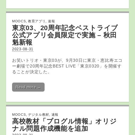
MOOCS
,
教育アプリ
,
速報
東京03、20周年記念ベストライブ
公式
アプリ
会員限定で実施 – 秋田
魁新報
2023-08-31
お笑いトリオ・東京03が、9月30日に東京・恵比寿エコ
ー劇場で20周年記念BEST LIVE「東京0320」を開催す
ることが決定した。
Read more →
MOOCS
,
デジタル教材
,
速報
高校
教材
「プログル情報」​​オリジ
ナル問題作成機能を追加