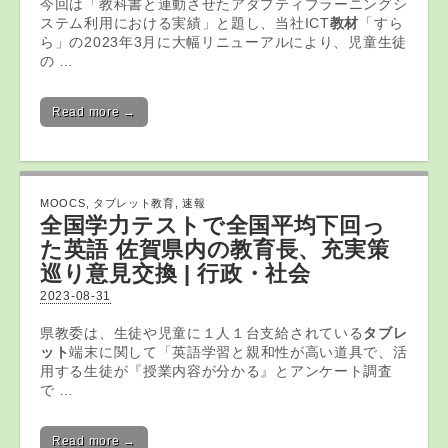
今回は「教科書と連動させたアダプティブラーニングシ
ステム利用における実績」と題し、当社ICT
教材
「すら
ら」の2023年3月に大幅リニューアルにより、児童生徒
の …
Read more →
MOOCS
,
タブレット教育
,
速報
全国学力テストで全国平均下回っ
た英語 佐賀県内の
教育
長、充実策
巡り意見交換 | 行政・社会
2023-08-31
県教委は、生徒や児童に１人１台支給されている
タブレ
ット
端末に関して「英語学習と親和性が高い道具で、活
用する生徒が『授業内容が分かる』とアンケート調査
で …
Read more →