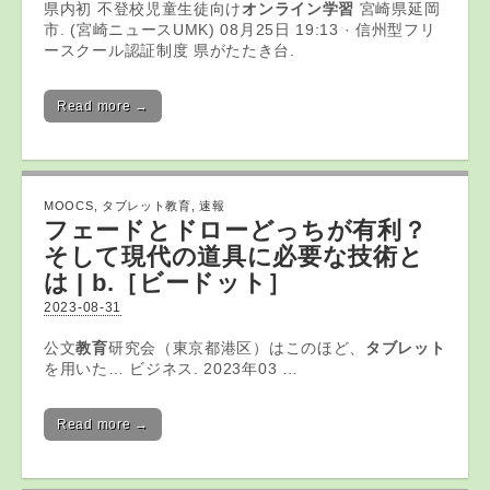
県内初 不登校児童生徒向け
オンライン学習
宮崎県延岡
市. (宮崎ニュースUMK) 08月25日 19:13 · 信州型フリ
ースクール認証制度 県がたたき台.
Read more →
MOOCS
,
タブレット教育
,
速報
フェードとドローどっちが有利？
そして現代の道具に必要な技術と
は | b.［ビードット］
2023-08-31
公文
教育
研究会（東京都港区）はこのほど、
タブレット
を用いた… ビジネス. 2023年03 …
Read more →