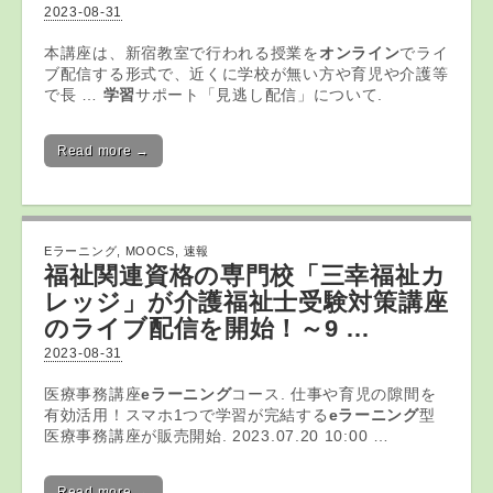
2023-08-31
本講座は、新宿教室で行われる授業を
オンライン
でライ
ブ配信する形式で、近くに学校が無い方や育児や介護等
で長 …
学習
サポート「見逃し配信」について.
Read more →
Eラーニング
,
MOOCS
,
速報
福祉関連資格の専門校「三幸福祉カ
レッジ」が介護福祉士受験対策講座
のライブ配信を開始！～9 …
2023-08-31
医療事務講座
eラーニング
コース. 仕事や育児の隙間を
有効活用！スマホ1つで学習が完結する
eラーニング
型
医療事務講座が販売開始. 2023.07.20 10:00 …
Read more →