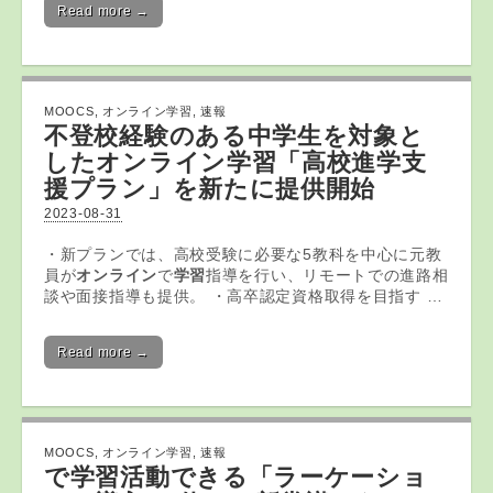
Read more →
MOOCS
,
オンライン学習
,
速報
不登校経験のある中学生を対象と
した
オンライン学習
「高校進学支
援プラン」を新たに提供開始
2023-08-31
・新プランでは、高校受験に必要な5教科を中心に元教
員が
オンライン
で
学習
指導を行い、リモートでの進路相
談や面接指導も提供。 ・高卒認定資格取得を目指す …
Read more →
MOOCS
,
オンライン学習
,
速報
で
学習
活動できる「ラーケーショ