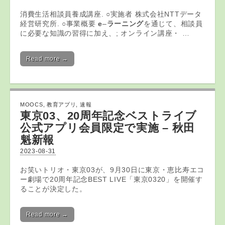
消費生活相談員養成講座. ○実施者 株式会社NTTデータ
経営研究所. ○事業概要
e
–
ラーニング
を通じて、相談員
に必要な知識の習得に加え、; オンライン講座・ …
Read more →
MOOCS
,
教育アプリ
,
速報
東京03、20周年記念ベストライブ
公式
アプリ
会員限定で実施 – 秋田
魁新報
2023-08-31
お笑いトリオ・東京03が、9月30日に東京・恵比寿エコ
ー劇場で20周年記念BEST LIVE「東京0320」を開催す
ることが決定した。
Read more →