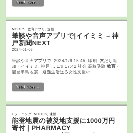
Read more →
MOOCS
,
教育アプリ
,
速報
筆談や音声
アプリ
で|イイミミ – 神
戸新聞NEXT
2024-01-09
筆談や音声
アプリ
で. 2024/1/9 15:45. 印刷. 友だち追
加 · イイミミ. 神戸 … 1/9 17:42 社会 高校受験
教育
·
能登半島地震、避難生活送る女性支援の …
Read more →
Eラーニング
,
MOOCS
,
速報
能登地震の被災地支援に1000万円
寄付 | PHARMACY