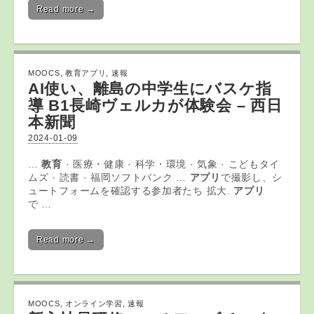
Read more →
MOOCS
,
教育アプリ
,
速報
AI使い、離島の中学生にバスケ指
導 B1長崎ヴェルカが体験会 – 西日
本新聞
2024-01-09
…
教育
· 医療・健康 · 科学・環境 · 気象 · こどもタイ
ムズ · 読書 · 福岡ソフトバンク …
アプリ
で撮影し、シ
ュートフォームを確認する参加者たち 拡大.
アプリ
で …
Read more →
MOOCS
,
オンライン学習
,
速報