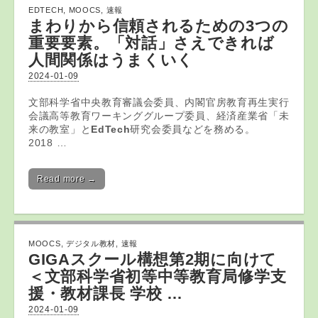
EDTECH
,
MOOCS
,
速報
まわりから信頼されるための3つの
重要要素。「対話」さえできれば
人間関係はうまくいく
2024-01-09
文部科学省中央教育審議会委員、内閣官房教育再生実行
会議高等教育ワーキンググループ委員、経済産業省「未
来の教室」と
EdTech
研究会委員などを務める。
2018 …
Read more →
MOOCS
,
デジタル教材
,
速報
GIGAスクール構想第2期に向けて
＜文部科学省初等中等教育局修学支
援・
教材
課長 学校 …
2024-01-09