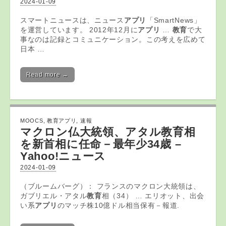
2024-01-09
スマートニュースは、ニュース
アプリ
「SmartNews」
を運営しています。 2012年12月に
アプリ
…
教育
で大
事なのは記録とコミュニケーション。この考えを広めて
日本 …
Read more →
MOOCS
,
教育アプリ
,
速報
マクロン仏大統領、アタル
教育
相
を新首相に任命－最年少34歳 –
Yahoo!ニュース
2024-01-09
（ブルームバーグ）： フランスのマクロン大統領は、
ガブリエル・アタル
教育
相（34） … エリオット、出会
い系
アプリ
のマッチ株10億ドル相当保有－報道.