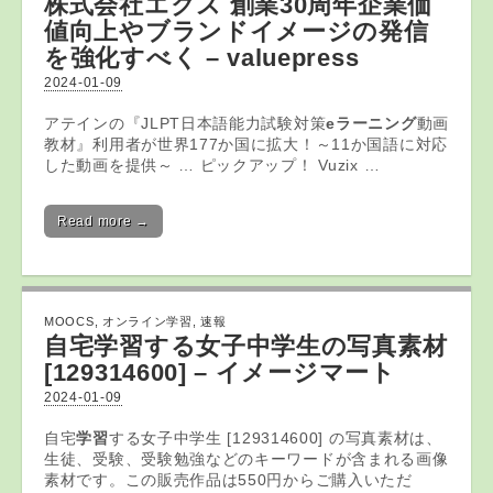
株式会社エクス 創業30周年企業価
値向上やブランドイメージの発信
を強化すべく – valuepress
2024-01-09
アテインの『JLPT日本語能力試験対策
eラーニング
動画
教材』利用者が世界177か国に拡大！～11か国語に対応
した動画を提供～ … ピックアップ！ Vuzix …
Read more →
MOOCS
,
オンライン学習
,
速報
自宅
学習
する女子中学生の写真素材
[129314600] – イメージマート
2024-01-09
自宅
学習
する女子中学生 [129314600] の写真素材は、
生徒、受験、受験勉強などのキーワードが含まれる画像
素材です。この販売作品は550円からご購入いただ