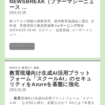
NEWSBREAK（ファーマシーニュ
ース …
2024-01-09
新コアカリ関連の調査研究、薬学教育協議会に委託. 文
科省、実務実習の教員間連携や
eラーニング
開発.
2023/4/25 18:40. ログイン · 会員登録. ユーザーメニ
ュー …
Read more →
MOOCS
,
教育ICT
,
速報
教育
現場向け生成AI活用プラット
フォーム「スクールAI」のセキュ
リティをAzureを基盤に強化
2024-01-09
…
教育
現場向け生成AI活用プラットフォーム「スクー
ルAI … なぜDX人材が、必要なのか？ DXとは？本質を