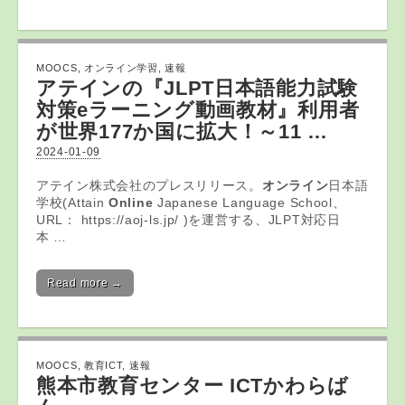
MOOCS
,
オンライン学習
,
速報
アテインの『JLPT日本語能力試験
対策eラーニング動画教材』利用者
が世界177か国に拡大！～11 …
2024-01-09
アテイン株式会社のプレスリリース。
オンライン
日本語
学校(Attain
Online
Japanese Language School、
URL： https://aoj-ls.jp/ )を運営する、JLPT対応日
本 …
Read more →
MOOCS
,
教育ICT
,
速報
熊本市
教育
センター
ICT
かわらば