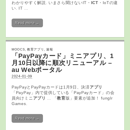
わかりやすく解説. いまさら聞けないIT・
ICT
・IoTの違
い. IT …
Read more →
MOOCS
,
教育アプリ
,
速報
「PayPayカード」ミニ
アプリ
、1
月10日以降に順次リニューアル –
au Webポータル
2024-01-09
PayPayとPayPayカードは1月9日、決済
アプリ
「PayPay」内で提供している「PayPayカード」の会
員向けミニ
アプリ
… 「
教育
版」要素が追加！ funglr
Games.
Read more →