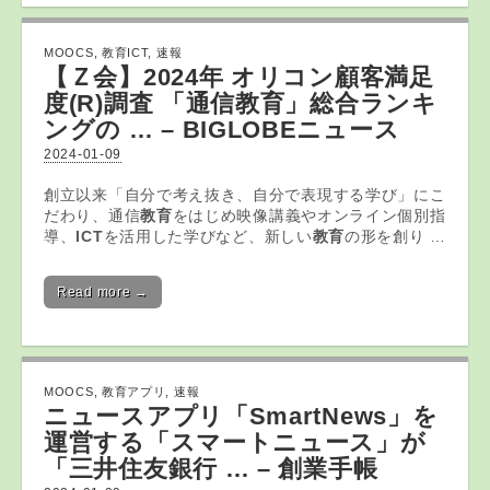
MOOCS
,
教育ICT
,
速報
【Ｚ会】2024年 オリコン顧客満足
度(R)調査 「通信
教育
」総合ランキ
ングの … – BIGLOBEニュース
2024-01-09
創立以来「自分で考え抜き、自分で表現する学び」にこ
だわり、通信
教育
をはじめ映像講義やオンライン個別指
導、
ICT
を活用した学びなど、新しい
教育
の形を創り …
Read more →
MOOCS
,
教育アプリ
,
速報
ニュース
アプリ
「SmartNews」を
運営する「スマートニュース」が
「三井住友銀行 … – 創業手帳