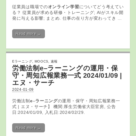
従業員は職場での
オンライン学習
についてどう考えてい
る？ 従業員が求める研修・トレーニング; AIがスキル開
発に与える影響; まとめ. 仕事の在り方が変わってき …
Read more →
Eラーニング
,
MOOCS
,
速報
労働法制
e
–
ラーニング
の運用・保
守・周知広報業務一式 2024/01/09 |
エヌ・サーチ
2024-01-09
労働法制
e
–
ラーニング
の運用・保守・周知広報業務一
式 | エヌ・サーチ】 機関:厚生労働省大臣官房, 公告
日:2024/01/09, 入札日:2024/02/29.
Read more →