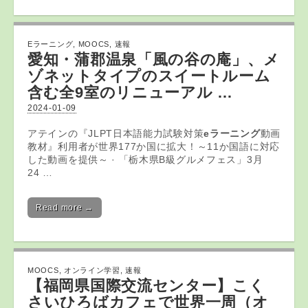
Eラーニング
,
MOOCS
,
速報
愛知・蒲郡温泉「風の谷の庵」、メ
ゾネットタイプのスイートルーム
含む全9室のリニューアル …
2024-01-09
アテインの『JLPT日本語能力試験対策
eラーニング
動画
教材』利用者が世界177か国に拡大！～11か国語に対応
した動画を提供～ · 「栃木県B級グルメフェス」3月
24 …
Read more →
MOOCS
,
オンライン学習
,
速報
【福岡県国際交流センター】こく
さいひろばカフェで世界一周（
オ