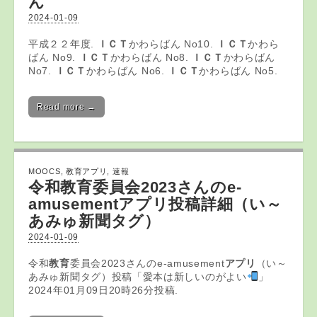
ん
2024-01-09
平成２２年度.
ＩＣＴ
かわらばん No10.
ＩＣＴ
かわら
ばん No9.
ＩＣＴ
かわらばん No8.
ＩＣＴ
かわらばん
No7.
ＩＣＴ
かわらばん No6.
ＩＣＴ
かわらばん No5.
Read more →
MOOCS
,
教育アプリ
,
速報
令和
教育
委員会2023さんのe-
amusement
アプリ
投稿詳細（い～
あみゅ新聞タグ）
2024-01-09
令和
教育
委員会2023さんのe-amusement
アプリ
（い～
あみゅ新聞タグ）投稿「愛本は新しいのがよい
」
2024年01月09日20時26分投稿.