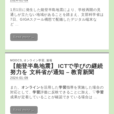
2024-01-09
1月1日に発生した能登半島地震により、学校再開の見
通しが立たない地域があることを踏まえ、文部科学省は
7日、GIGAスクール構想で配備したデジタル端末な
ど …
Read more →
MOOCS
,
オンライン学習
,
速報
【能登半島地震】 ICTで学びの継続
努力を 文科省が通知 – 教育新聞
2024-01-09
また、
オンライン
を活用した
学習
指導を実施した場合の
対応として、
学習
評価に反映できることに加え、▽
学習
成果が定着していることが確認できている場合は …
Read more →