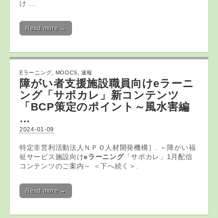
け …
Read more →
Eラーニング
,
MOOCS
,
速報
障がい者支援施設職員向け
eラーニ
ング
「サポカレ」新コンテンツ
「BCP策定のポイント～風水害編
…
2024-01-09
特定非営利活動法人ＮＰＯ人材開発機構］. ～障がい福
祉サービス施設向け
eラーニング
「サポカレ」1月配信
コンテンツのご案内～ ＜下へ続く＞.
Read more →