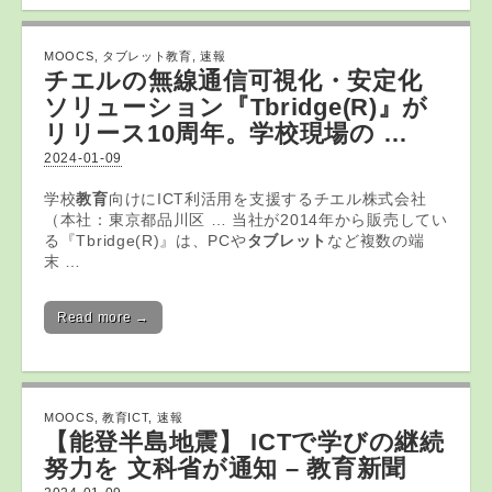
MOOCS
,
タブレット教育
,
速報
チエルの無線通信可視化・安定化
ソリューション『Tbridge(R)』が
リリース10周年。学校現場の …
2024-01-09
学校
教育
向けにICT利活用を支援するチエル株式会社
（本社：東京都品川区 … 当社が2014年から販売してい
る『Tbridge(R)』は、PCや
タブレット
など複数の端
末 …
Read more →
MOOCS
,
教育ICT
,
速報
【能登半島地震】
ICT
で学びの継続
努力を 文科省が通知 –
教育
新聞