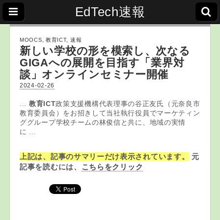
EdTech速報
MOOCS
,
教育ICT
,
速報
新しい学校の形を模索し、次なる
GIGAへの展開を目指す「業界対
談」オンラインセミナー開催
2024-02-26
...
教育ICT
政策支援機構代表理事の谷正友氏（元奈良市
教育委員会）をお招きして当社執行役員でマーケティン
ググループ学校チームの林俊信と共に、地域の実情
に ...
上記は、記事のサマリーだけ表示されています。
元
記事を読むには、
こちらをクリック