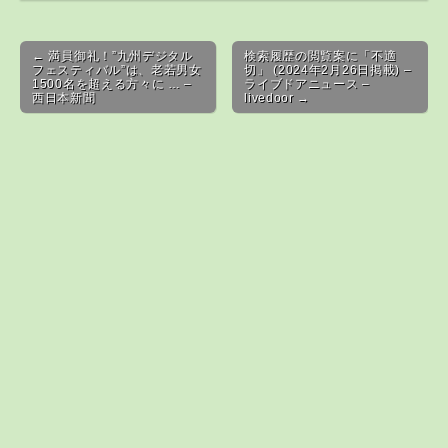
Post navigation
← 満員御礼！”九州デジタル
検索履歴の閲覧案に「不適
フェスティバル”は、老若男女
切」 (2024年2月26日掲載) –
1500名を超える方々に … –
ライブドアニュース –
西日本新聞
livedoor →