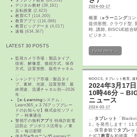
タブレット教育
(66,559)
デジタル教材
(39,191)
2024-03-17
反転授業
(2,623)
教育ICT
(114,200)
概要（
eラーニング
コン
教育アプリ
(116,098)
提供形態, クラウド型. 
教育ビッグデータ
(4,017)
時. 講師, BISCUE総合
速報
(634,367)
ビジネス …
LATEST 30 POSTS
Read more →
監視カメラ市場：製品タイプ、
技術、解像度、接続方式、保存
方式、設置形態、販売チャネル
…
MOOCS
,
タブレット教育
,
速
シャンデリア市場：製品タイ
2024年3月17
プ、素材、光源、設置形態、最
終用途、流通チャネル別―2026
10時46分 – BI
年 …
ニュース
【
e
–
Learning
システム：
Learn365_v.3.76アップグレー
2024-03-17
ドのお知らせ】株式会社ソフィ
ア – 時事通信
…
タブレット
「Blackv
警視庁の無料
アプリ
特殊詐欺電
1」を発売します！ 11
話防止 デジポリス活用を ／東
… 保育参観で
タブレッ
京 – 毎日新聞
たICT
教育
を初披露 「
伴走型
eラーニング
Learneyで