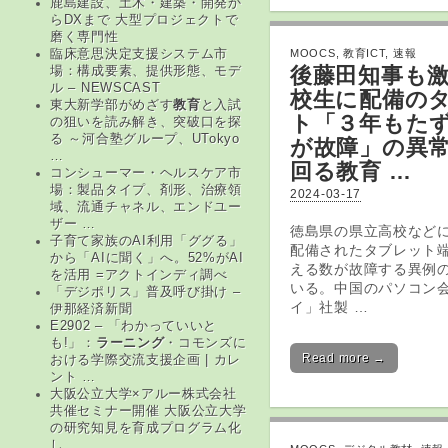
鹿島建設、土木・建築・開発か
らDXまで 大型プロジェクトで
磨く専門性
MOOCS
,
教育ICT
,
速報
臨床意思決定支援システム市
後藤田知事も
場：構成要素、提供形態、モデ
ル – NEWSCAST
校生に配備の
東大新学部がめざす
教育
と入試
ト「３年もた
の狙いを読み解き、突破口を探
る ～河合塾グループ、UTokyo
が故障」の異常
…
回る
教育
…
コンシューマー・ヘルスケア市
場：製品タイプ、剤形、治療領
2024-03-17
域、流通チャネル、エンドユー
ザー …
徳島県の県立高校など
子育て家族のAI利用「ググる」
配備されたタブレット
から「AIに聞く」へ。52%がAI
える数が故障する異例
を活用 =アクトインディ調べ
いる。中国のパソコン
「デジポリス」普及呼び掛け –
イ」社製 …
伊那経済新聞
E2902 – 「わかっていいと
も!」：
ラーニング
・コモンズに
Read more →
おける学際交流支援企画 | カレ
ント …
大阪公立大学×アルー株式会社
共催セミナー開催 大阪公立大学
の研究知見を育成プログラム化
し