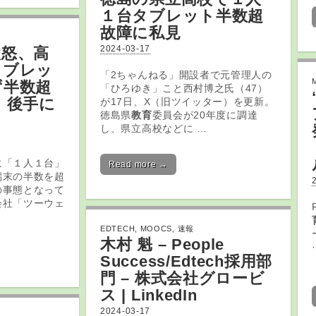
１台
タブレット
半数超
故障に私見
2024-03-17
激怒、高
タブレッ
「2ちゃんねる」開設者で元管理人の
ず半数超
「ひろゆき」こと西村博之氏（47）
 後手に
が17日、X（旧ツイッター）を更新。
徳島県
教育
委員会が20年度に調達
し、県立高校などに …
に「１人１台」
Read more →
端末の半数を超
の事態となって
会社「ツーウェ
EDTECH
,
MOOCS
,
速報
木村 魁 – People
Success/
Edtech
採用部
門 – 株式会社グロービ
ス | LinkedIn
2024-03-17