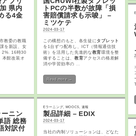
済
アプリ
国CHUWI社製
タブレッ
加 県内
ト
PCの半数が故障「損
める4金
害賠償請求も示唆」 –
ミツケテ
2024-03-17
・市教委の教職
この構想のもと、各生徒に
タブレット
課を新設、女
を1台ずつ配布し、ICT（情報通信技
%. 16時30
術）を活用した先進的な
教育
環境を整
屋、本館改装オ
備することは、
教育
アクセスの格差解
消や学習効率の …
Read more →
Eラーニング
,
MOOCS
,
速報
ラーニン
製品詳細 – EDIX
語 総務
2024-03-17
本語対訳付
当社の内制ソリューションは、どなた