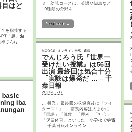
ミ」幼児コースは、英語や知恵など
科目はど
10種類の分野を …
Read more →
不全を指摘する
GPT「超」
勉
紀雄さんは
MOOCS
,
オンライン学習
,
速報
でんじろう氏『世界一
受けたい授業』は56回
出演 最終回は気合十分
「実験は爆発だ … – 千
葉日報
2024-03-17
 basic
rning
Iba
… 授業』最終回の収録直後に『ライ
anungan
ターズ！』 … 講義内容は大まかに
「国語」「算数」「理科」「社会」
「保健体育」といった、小学校で
学習
… 千葉日報
オンライン
…