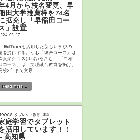
年4月から校名変更、早
稲田大学推薦枠を74名
に拡充し「早稲田コー
ス」設置
2024-03-17
…
EdTech
を活用した新しい学びの
場を提供する。なお「総合コース」は
吹奏楽クラス(35名)を含む。 「早稲
田コース」は、文理融合教育を掲げ、
高校2年まで文系 …
Read more →
MOOCS
,
タブレット教育
,
速報
家庭学習で
タブレット
を活用しています！！
– 高知県