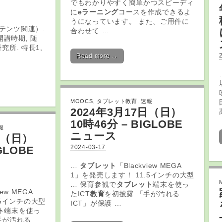
でもわかりやすく簡単かつスピーディ
に
eラーニング
コースを作成できるよ
うになっています。 また、ご用件に
テンツ関連）.
合わせて …
開講時期, 随
研究所. 特長1,
Read more →
MOOCS
,
タブレット教育
,
速報
2024年3月17日（日）
10時46分 – BIGLOBE
報
ニュース
日（日）
2024-03-17
GLOBE
…
タブレット
「Blackview MEGA
1」を発売します！ 11.5インチの大型
… 保育参観で
タブレット
端末を使っ
iew MEGA
たICT
教育
を初披露 「手が汚れる
.5インチの大型
ICT」が保護 …
ト
端末を使っ
手が汚れる