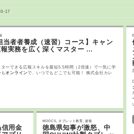
03-17
報
担当者者養成（速習）コース】キャン
報実務を広く深くマスター …
ターできる広報スキルを最短5.5時間（2倍速）で一気に学
かも
オンライン
で、いつでもどこでも可能！ 株式会社カレ
MOOCS
,
タブレット教育
,
速報
島信用金
徳島県知事が激怒、中