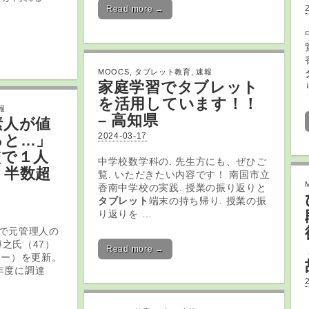
Read more →
MOOCS
,
タブレット教育
,
速報
家庭学習で
タブレット
を活用しています！！
報
– 高知県
素人が値
2024-03-17
ると…」
校で１人
中学校数学科の. 先生方にも、ぜひご
ト
半数超
覧. いただきたい内容です！ 南国市立
香南中学校の実践. 授業の振り返りと
タブレット
端末の持ち帰り. 授業の振
り返りを …
で元管理人の
之氏（47）
Read more →
ター）を更新。
年度に調達