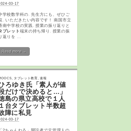
2024-03-17
中学校数学科の. 先生方にも、ぜひご
覧. いただきたい内容です！ 南国市立
香南中学校の実践. 授業の振り返りと
タブレット
端末の持ち帰り. 授業の振
り返りを …
Read more →
MOOCS
,
タブレット教育
,
速報
ひろゆき氏「素人が値
段だけで決めると…」
徳島の県立高校で１人
１台
タブレット
半数超
故障に私見
2024-03-17
「2ちゃんねる」開設者で元管理人の