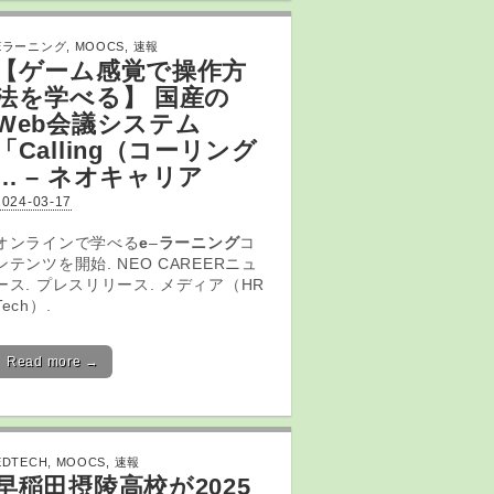
Eラーニング
,
MOOCS
,
速報
【ゲーム感覚で操作方
法を学べる】 国産の
Web会議システム
「Calling（コーリング
… – ネオキャリア
2024-03-17
オンラインで学べる
e
–
ラーニング
コ
ンテンツを開始. NEO CAREERニュ
ース. プレスリリース. メディア（HR
Tech）.
Read more →
EDTECH
,
MOOCS
,
速報
早稲田摂陵高校が2025