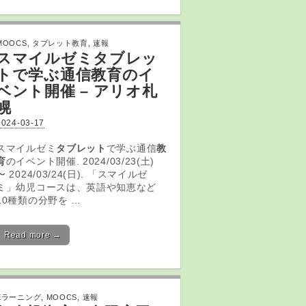
MOOCS
,
タブレット教育
,
速報
スマイルゼミ
タブレッ
ト
で学ぶ通信
教育
のイ
ベント開催 – アリオ札
幌
2024-03-17
スマイルゼミ
タブレット
で学ぶ通信
教
育
のイベント開催. 2024/03/23(土)
〜 2024/03/24(日). 「スマイルゼ
ミ」幼児コースは、英語や知恵など
10種類の分野を …
Read more →
Eラーニング
,
MOOCS
,
速報