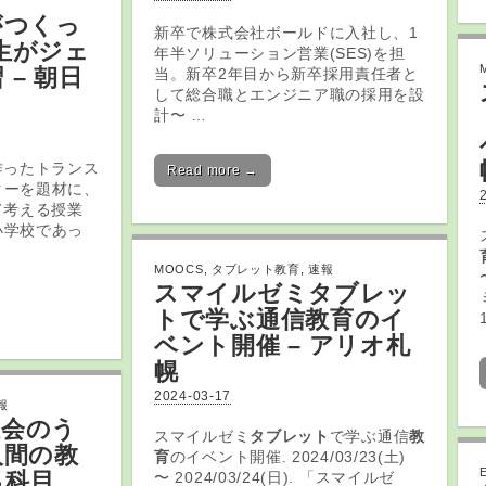
がつくっ
新卒で株式会社ボールドに入社し、1
生がジェ
年半ソリューション営業(SES)を担
– 朝日
当。新卒2年目から新卒採用責任者と
して総合職とエンジニア職の採用を設
計〜 …
作ったトランス
Read more →
ターを題材に、
て考える授業
小学校であっ
MOOCS
,
タブレット教育
,
速報
スマイルゼミ
タブレッ
ト
で学ぶ通信
教育
のイ
ベント開催 – アリオ札
幌
2024-03-17
報
社会のう
スマイルゼミ
タブレット
で学ぶ通信
教
人間の教
育
のイベント開催. 2024/03/23(土)
る科目、
〜 2024/03/24(日). 「スマイルゼ