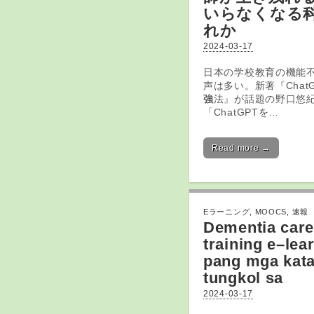
いらなくなる
れか
2024-03-17
日本の学校教育の機能
声は多い。新著『Chat
強
法』が話題の野口悠
「ChatGPTを…
Read more →
Eラーニング
,
MOOCS
,
速報
Dementia care
training
e
–
lea
pang mga kat
tungkol sa
2024-03-17