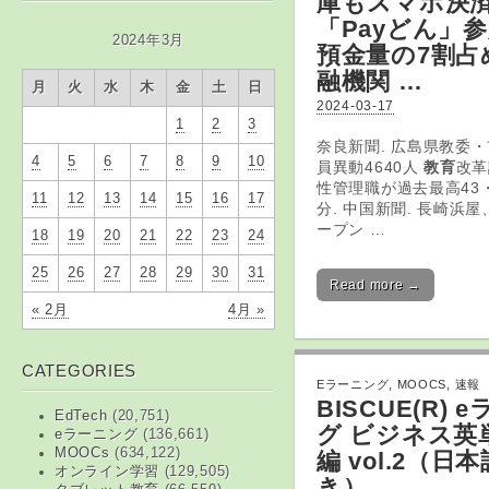
庫もスマホ決
「Payどん」参
2024年3月
預金量の7割占
融機関 …
月
火
水
木
金
土
日
2024-03-17
1
2
3
奈良新聞. 広島県教委
4
5
6
7
8
9
10
員異動4640人
教育
改革
性管理職が過去最高43・2
11
12
13
14
15
16
17
分. 中国新聞. 長崎浜
ープン …
18
19
20
21
22
23
24
25
26
27
28
29
30
31
Read more →
« 2月
4月 »
CATEGORIES
Eラーニング
,
MOOCS
,
速報
BISCUE(R)
e
EdTech
(20,751)
グ
ビジネス英単
eラーニング
(136,661)
MOOCs
(634,122)
編 vol.2（日
オンライン学習
(129,505)
き）