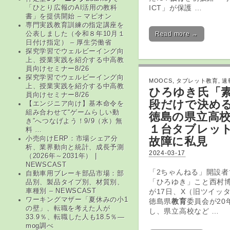
ICT」が保護 …
「ひとり広報のAI活用の教科
書」を提供開始 – マピオン
専門実践教育訓練の指定講座を
Read more →
公表しました（令和８年10月１
日付け指定） – 厚生労働省
探究学習でウェルビーイング向
上、授業実践を紹介する中高教
員向けセミナー8/26
探究学習でウェルビーイング向
MOOCS
,
タブレット教育
,
速
上、授業実践を紹介する中高教
ひろゆき氏「
員向けセミナー8/26
段だけで決め
【エンジニア向け】基本命令を
組み合わせて“ゲームらしい動
徳島の県立高
き”へつなげよう！9/9（水）無
１台
タブレッ
料 …
故障に私見
小売向けERP：市場シェア分
析、業界動向と統計、成長予測
2024-03-17
（2026年～2031年） |
NEWSCAST
「2ちゃんねる」開設者
自動車用ブレーキ部品市場：部
「ひろゆき」こと西村博
品別、製品タイプ別、材質別、
が17日、X（旧ツイッ
車種別 – NEWSCAST
ワーキングマザー「夏休みの小1
徳島県
教育
委員会が20
の壁」、転職を考えた人が
し、県立高校など …
33.9％、転職した人も18.5％—
mog調べ