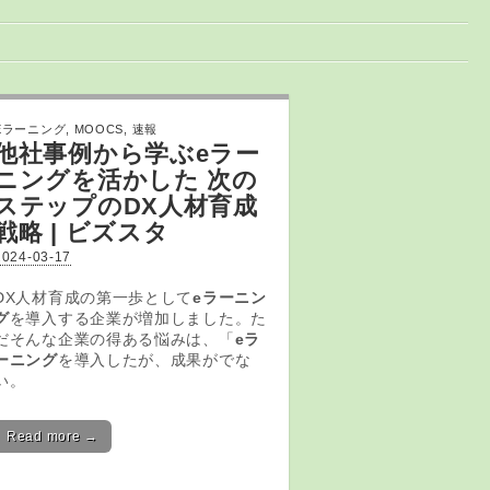
Eラーニング
,
MOOCS
,
速報
他社事例から学ぶ
eラー
ニング
を活かした 次の
ステップのDX人材育成
戦略 | ビズスタ
2024-03-17
DX人材育成の第一歩として
eラーニン
グ
を導入する企業が増加しました。た
だそんな企業の得ある悩みは、「
eラ
ーニング
を導入したが、成果がでな
い。
Read more →