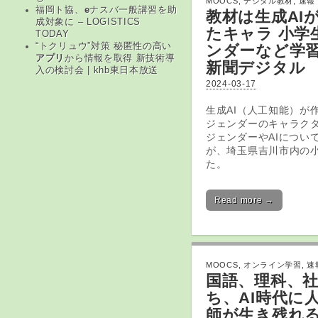
MOOCS
,
デジタル教材
,
速報
福岡ト協、
e
ナスバ一般講習を助
教材
は生成AI
成対象に – LOGISTICS
たキャラ 小学
TODAY
“トクリュウ”対策 秘匿性の高い
ンダーなど学習 
アプリ
から情報を取得 新技術導
新聞デジタル
入の検討会 | khb東日本放送
2024-03-17
生成AI（人工知能）が
ジェンダーのキャラク
ジェンダーやAIについ
が、埼玉県吉川市内の
た。
Read more →
MOOCS
,
オンライン学習
,
速
国語、理科、
ち、AI時代に
師が生き残れ