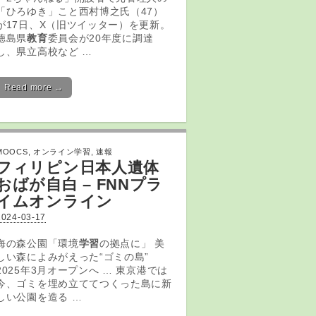
「ひろゆき」こと西村博之氏（47）
が17日、X（旧ツイッター）を更新。
徳島県
教育
委員会が20年度に調達
し、県立高校など …
Read more →
MOOCS
,
オンライン学習
,
速報
フィリピン日本人遺体
おばが自白 – FNNプラ
イムオンライン
2024-03-17
海の森公園「環境
学習
の拠点に」 美
しい森によみがえった“ゴミの島”
2025年3月オープンへ … 東京港では
今、ゴミを埋め立ててつくった島に新
しい公園を造る …