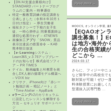
【DX/AI支援企業様向け】
Read more →
STANDARD パートナープログ
ラムのご案内 – 時事通信
特定一般教育訓練の指定講座を
公表しました（令和８年10月１
日付け指定） – 厚生労働省
MOOCS
,
オンライン学習
,
速
福祉タクシーで下校の女子生
【EQAO
オン
徒、一時心肺停止 同乗看護師は
適切な処置行わず – 47NEWS
講生募集！】E
画像加工
アプリ
「SNOW」景品
は地方•海外か
表示法違反の措置命令 – KAB
生の合格実績
熊本朝日放送
【
e
–
Learning
システム：
どこから …
Learn365_v.3.76アップグレー
2024-03-17
ドのお知らせ】株式会社ソフィ
ア – PR TIMES
ナイル、動画編集とAI教育を統
さらに、フィジーやニ
合しDX人材の循環モデル構築へ
など留学中の高校生で
– VOIX biz
験対策が可能！ぜひ一度
クリサク、iPhone向け『赤シー
料体験授業にお越しくだ
ト勉強計画 – 暗記ノート』と
型選抜入試専門塾 …
『Time Atelier – AppBank
eラーニング
v2のカリキュラム
に設定したレッスンを解除する
Read more →
方法 – セキュリオ サポートペー
ジ