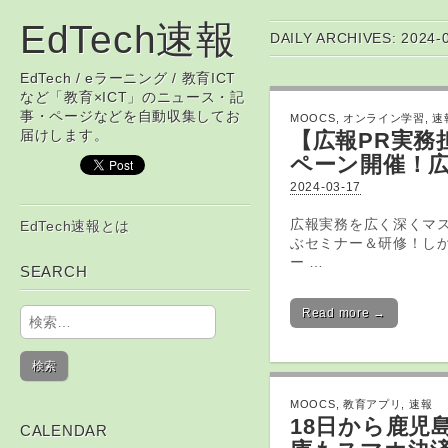
EdTech速報
DAILY ARCHIVES: 2024-
EdTech / eラーニング / 教育ICT
など「教育×ICT」のニュース・記
事・ページなどを自動収集してお
MOOCS
,
オンライン学習
,
速
届けします。
【広報PR実務
ペーン開催！広
2024-03-17
Skip to content
広報実務を広く深くマス
EdTech速報とは
Main menu
ぶセミナー＆研修！し
ー …
SEARCH
検索:
Read more →
MOOCS
,
教育アプリ
,
速報
18日から鹿児
CALENDAR