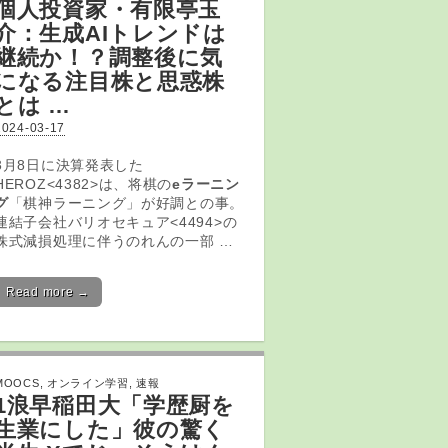
個人投資家・有限亭玉
介：生成AIトレンドは
継続か！？調整後に気
になる注目株と思惑株
とは …
2024-03-17
3月8日に決算発表した
HEROZ<4382>は、将棋の
eラーニン
グ
「棋神ラーニング」が好調との事。
連結子会社バリオセキュア<4494>の
株式減損処理に伴うのれんの一部 …
Read more →
MOOCS
,
オンライン学習
,
速報
1浪早稲田大「学歴厨を
生業にした」彼の驚く