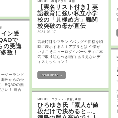
MOOCS
,
教育アプリ
,
速報
【実名リスト付き】英
語
教育
に強い私立小学
校の「見極め方」難関
校突破の母が直伝
報
2024-03-17
ライン
受
QAOで
高級時計やブランドバッグの価格を瞬
らの受講
時に表示するＡＩ
アプリ
とは 企業が
が多数！
いまこそニューロダイバーシティに本
気で取り組むべき理由 ありえないデ
ィスカッション？
ュージーランド
Read more →
も海外からの受
、EQAOの無
さい！ 総合
MOOCS
,
タブレット教育
,
速報
ひろゆき氏「素人が値
段だけで決めると…」
徳島の県立高校で１人