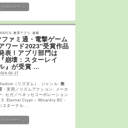
Read more →
MOOCS
,
教育アプリ
,
速報
“ファミ通・電撃ゲーム
アワード2023″受賞作品
発表！
アプリ
部門は
『崩壊：スターレイ
ル』が受賞 …
2024-03-17
Risdom（リズダム）. ジャンル:
教
育
・実用／リズムアクション; メーカ
ー: セガ／ベネッセコーポレーション
· 3. Eternal Crypt – Wizardry BC -
（エターナル …
Read more →