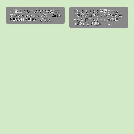
Post navigation
← 花王グループの7つの公式
プログラミング
学習
ゲーム
オンライン
ショップに「ZETA
『初恋プログラミング研究会
RECOMMEND」が導入
～海に行こうよ～』が本日
（4/2）より無料 … →