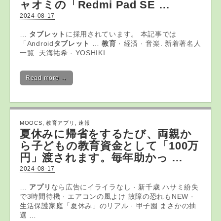
ャオミの「Redmi Pad SE …
2024-08-17
…
タブレット
に採用されています。 本記事では
「Android
タブレット
…
教育
· 経済 · 音楽. 新着著名人
一覧. 天海祐希 · YOSHIKI …
Read more →
MOOCS
,
教育アプリ
,
速報
夏休みに帰省をするたび、両親か
ら子どもの
教育
資金として「100万
円」渡されます。毎年助かっ …
2024-08-17
…
アプリ
なら広告にイライラなし · 新千歳 ハサミ紛失
で3時間待機 · エアコンの風よけ 故障の恐れもNEW ·
生活保護家庭「夏休み」のリアル · 甲子園 まさかの抽
選 …