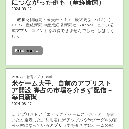
につながった例も（産経新聞）
2024-08-17
…
教育
財団顧問・金美齢＜１＞. 最終更新: 8/17(土)
17:32. 産経新聞 ©産業経済新聞社. Yahoo!ニュース公
式
アプリ
. コメントを取得できませんでした. しばらく
して …
Read more →
MOOCS
,
教育アプリ
,
速報
米ゲーム大手、自前の
アプリ
スト
ア開設 寡占の市場を介さず配信 –
毎日新聞
2024-08-17
…
アプリ
ストア「エピック・ゲームズ・ストア」を開
いたと発表した。利用者は米アップルや米グーグルの寡
占状態になっている
アプリ
市場を介さずにゲームの配