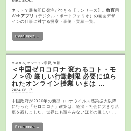
ネットで最短即日発注ができる【ランサーズ】。
教育
用
Web
アプリ
（デジタル・ポートフォリオ）の画面デザ
インの仕事に対する提案・事例・実績一覧。
Read more →
MOOCS
,
オンライン学習
,
速報
＜中国ゼロコロナ 変わるコト・モ
ノ＞④ 厳しい行動制限 必要に迫ら
れた
オンライン
授業 いまは …
2024-08-17
中国政府が2020年の新型コロナウイルス感染拡大以降
に行った「ゼロコロナ」政策は、経済・社会に大きな爪
痕を残しました。世界にも類をみないほどの厳しい …
Read more →