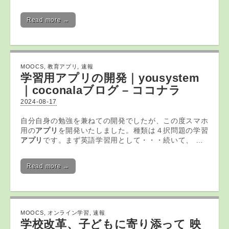
Read more →
MOOCS
,
教育アプリ
,
速報
学習用
アプリ
の開発｜yousystem
｜coconalaブログ – ココナラ
2024-08-17
自分自身の勉強を兼ねての開発でしたが、この度スマホ
用の
アプリ
を開発いたしました。種類は４択問題の学習
アプリ
です。まず英語学習用として・・・続いて、 …
Read more →
MOOCS
,
オンライン学習
,
速報
学校改革、子どもに寄り添って 映