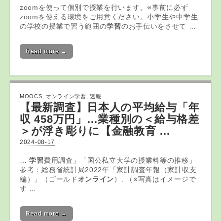
zoomを使って個別で授業を行います。※事前に必ず
zoomを使える環境をご用意ください。小学生や中学生
の学校の授業で習う範囲の
学習
のお手伝いをさせて …
Read more →
MOOCS
,
オンライン学習
,
速報
【最新調査】日本人の平均給与「年
収 458万円」…業種別の＜給与格差
＞が浮き彫りに【金融
教育
…
2024-08-17
…
学習
費用調査」「国公私立大学の授業料等の推移」
参考：総務省統計局2022年「家計調査年報（家計収支
編）」（ゴールド
オンライン
）. （※写真はイメージで
す …
Read more →