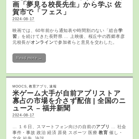
画「夢見る校長先生」から学ぶ 佐
賀市で「フェス」
2024-08-17
映画では、60年前から通知表や時間割のない「総合
学
習
」を続けてきた長野県 … 上映後、桜丘中の西郷孝彦
元校長が
オンライン
で参加者らと意見を交わした。
Read more →
MOOCS
,
教育アプリ
,
速報
米ゲーム大手が自前
アプリ
ストア
寡占の市場を介さず配信 | 全国のニ
ュース – 福井新聞
2024-08-17
… １６日、スマートフォン向けの自前の
アプリ
… 社会
事件・事故 政治 経済 原発 スポーツ 医療
教育
催し・
文化 社告. 論説 …