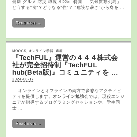
健康 グルメ 防災 環境 SDGs. 特集. 「気候変動列島」
どうする“食”？どうなる“住”？ “危険な暑さ”から身を …
Read more →
MOOCS
,
オンライン学習
,
速報
『TechFUL』運営の４４４株式会
社が完全招待制『TechFUL
hub(Beta版)』コミュニティを …
2024-08-17
… オンラインとオフラインの両方で多彩なアクティビ
ティを提供します。
オンライン勉強
会では、現役エンジ
ニアが指導するプログラミングセッションや、学生同
士 …
Read more →