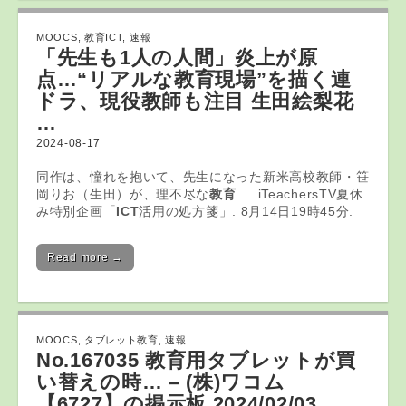
MOOCS
,
教育ICT
,
速報
「先生も1人の人間」炎上が原
点…“リアルな
教育
現場”を描く連
ドラ、現役教師も注目 生田絵梨花
…
2024-08-17
同作は、憧れを抱いて、先生になった新米高校教師・笹
岡りお（生田）が、理不尽な
教育
… iTeachersTV夏休
み特別企画「
ICT
活用の処方箋」. 8月14日19時45分.
Read more →
MOOCS
,
タブレット教育
,
速報
No.167035
教育
用
タブレット
が買
い替えの時… – (株)ワコム
【6727】の掲示板 2024/02/03