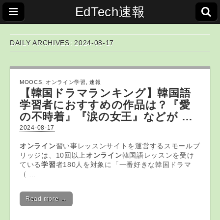
EdTech速報
DAILY ARCHIVES: 2024-08-17
MOOCS
,
オンライン学習
,
速報
【韓国ドラマランキング】韓国語
学習
者におすすめの作品は？『愛
の不時着』『涙の女王』などが …
2024-08-17
オンライン
習い事レッスンサイトを運営するスモールブ
リッジは、10回以上
オンライン
韓国語レッスンを受け
ている
学習
者180人を対象に「一番好きな韓国ドラマ
（ …
Read more →