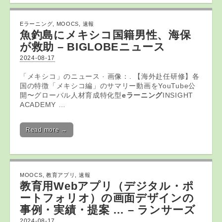
Eラーニング
,
MOOCS
,
速報
魚釣島にメキシコ国籍男性、海保
が救助 – BIGLOBEニュース
2024-08-17
「メキシコ」のニュース · 画像：. 【海外赴任研修】各
国の特徴「メキシコ編」のサマリー動画をYouTube公
開〜グローバル人材育成特化型
eラーニング
INSIGHT
ACADEMY …
Read more →
MOOCS
,
教育アプリ
,
速報
教育
用Web
アプリ
（デジタル・ポ
ートフォリオ）の画面デザインの
事例・実績・提案 … – ランサーズ
2024-08-17