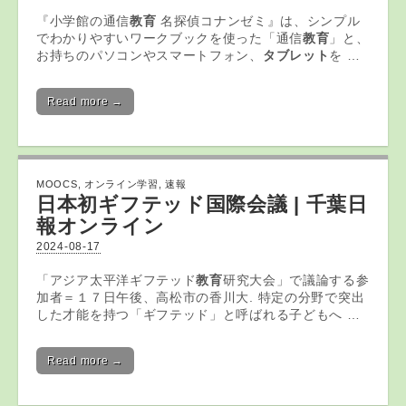
『小学館の通信
教育
名探偵コナンゼミ』は、シンプル
でわかりやすいワークブックを使った「通信
教育
」と、
お持ちのパソコンやスマートフォン、
タブレット
を …
Read more →
MOOCS
,
オンライン学習
,
速報
日本初ギフテッド国際会議 | 千葉日
報
オンライン
2024-08-17
「アジア太平洋ギフテッド
教育
研究大会」で議論する参
加者＝１７日午後、高松市の香川大. 特定の分野で突出
した才能を持つ「ギフテッド」と呼ばれる子どもへ …
Read more →