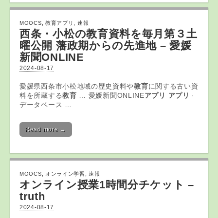
MOOCS
,
教育アプリ
,
速報
西条・小松の
教育
資料を毎月第３土
曜公開 藩政期からの先進地 – 愛媛
新聞ONLINE
2024-08-17
愛媛県西条市小松地域の歴史資料や
教育
に関する古い資
料を所蔵する
教育
… 愛媛新聞ONLINE
アプリ アプリ
·
データベース …
Read more →
MOOCS
,
オンライン学習
,
速報
オンライン
授業1時間分チケット –
truth
2024-08-17