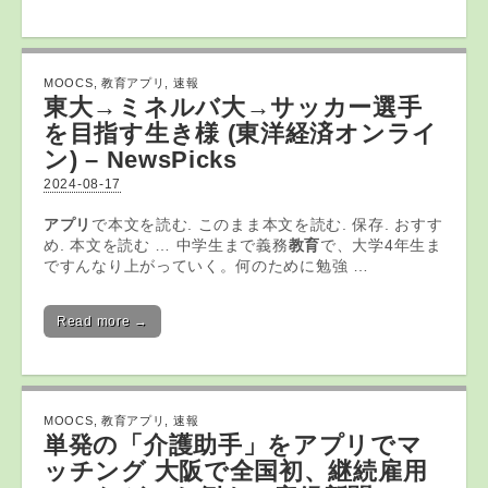
MOOCS
,
教育アプリ
,
速報
東大→ミネルバ大→サッカー選手
を目指す生き様 (東洋経済オンライ
ン) – NewsPicks
2024-08-17
アプリ
で本文を読む. このまま本文を読む. 保存. おすす
め. 本文を読む … 中学生まで義務
教育
で、大学4年生ま
ですんなり上がっていく。何のために勉強 …
Read more →
MOOCS
,
教育アプリ
,
速報
単発の「介護助手」を
アプリ
でマ
ッチング 大阪で全国初、継続雇用