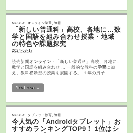
MOOCS
,
オンライン学習
,
速報
「新しい普通科」高校、各地に…数
学と国語を組み合わせ授業・地域
の特色や課題探究
2024-08-17
読売新聞
オンライン
· 「新しい普通科」高校、各地に…
数学と国語を組み合わせ … 一般的な教科の
学習
に加
え、教科横断型の授業を展開する。 １年の男子 …
Read more →
MOOCS
,
タブレット教育
,
速報
今人気の「Android
タブレット
」お
すすめランキングTOP9！ 1位はシ