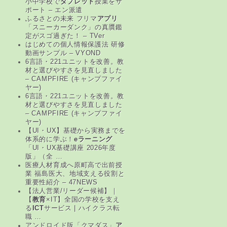
小中学校で
タブレット
授業をサ
ポート – エン派遣
ふるさとの未来 フリマ
アプリ
「スニーカーダンク」の真贋鑑
定がスゴ過ぎた！ – TVer
はじめての個人情報保護法 研修
動画サンプル – VYOND
6言語・221ユニットを改善。教
材と選びやすさを見直しました
– CAMPFIRE (キャンプファイ
ヤー)
6言語・221ユニットを改善。教
材と選びやすさを見直しました
– CAMPFIRE (キャンプファイ
ヤー)
【UI・UX】基礎から実務までを
体系的に学ぶ！
eラーニング
「UI・UX基礎講座 2026年度
版」（全 …
医療人材育成へ原町高で出前授
業 福島医大、地域支える役割と
重要性紹介 – 47NEWS
【法人営業/リーダー候補】｜
【
教育
×IT】全国の学校を支え
る
ICT
サービス | ハイクラス転
職 …
アンドロイド版「クマダス」
ア