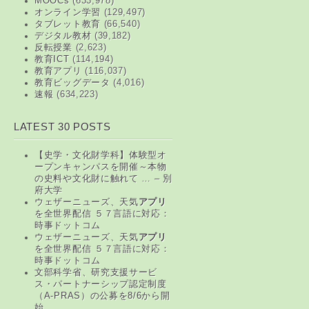
MOOCs
(633,978)
オンライン学習
(129,497)
タブレット教育
(66,540)
デジタル教材
(39,182)
反転授業
(2,623)
教育ICT
(114,194)
教育アプリ
(116,037)
教育ビッグデータ
(4,016)
速報
(634,223)
LATEST 30 POSTS
【史学・文化財学科】体験型オ
ープンキャンパスを開催～本物
の史料や文化財に触れて … – 別
府大学
ウェザーニューズ、天気
アプリ
を全世界配信 ５７言語に対応：
時事ドットコム
ウェザーニューズ、天気
アプリ
を全世界配信 ５７言語に対応：
時事ドットコム
文部科学省、研究支援サービ
ス・パートナーシップ認定制度
（A-PRAS）の公募を8/6から開
始