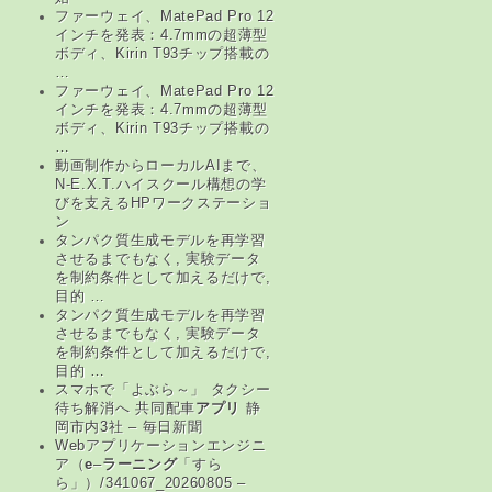
ファーウェイ、MatePad Pro 12
インチを発表：4.7mmの超薄型
ボディ、Kirin T93チップ搭載の
…
ファーウェイ、MatePad Pro 12
インチを発表：4.7mmの超薄型
ボディ、Kirin T93チップ搭載の
…
動画制作からローカルAIまで、
N-E.X.T.ハイスクール構想の学
びを支えるHPワークステーショ
ン
タンパク質生成モデルを再学習
させるまでもなく, 実験データ
を制約条件として加えるだけで,
目的 …
タンパク質生成モデルを再学習
させるまでもなく, 実験データ
を制約条件として加えるだけで,
目的 …
スマホで「よぶら～」 タクシー
待ち解消へ 共同配車
アプリ
静
岡市内3社 – 毎日新聞
Webアプリケーションエンジニ
ア（
e
–
ラーニング
「すら
ら」）/341067_20260805 –