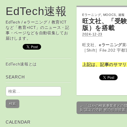
EdTech速報
Eラーニング
,
MOOCS
,
速報
旺文社、「受験
EdTech / eラーニング / 教育ICT
版）を搭載
など「教育×ICT」のニュース・記
事・ページなどを自動収集してお
2024-12-23
届けします。
旺文社、
eラーニング
業
［Shift］File.202 
Skip to content
EdTech速報とは
上記は、記事のサマリ
Main menu
SEARCH
検索:
Post navigation
← 「ほかの検索事業者との競
反”認定の方針 初の排除措置
CALENDAR