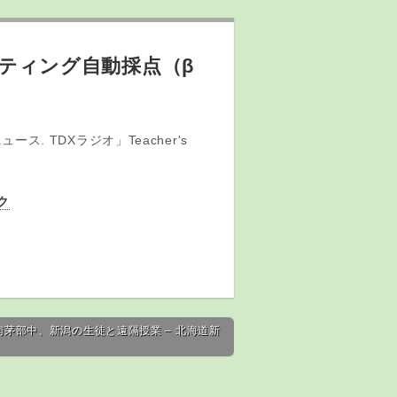
ティング自動採点（β
. TDXラジオ」Teacher's
ク
南茅部中、新潟の生徒と遠隔授業 – 北海道新