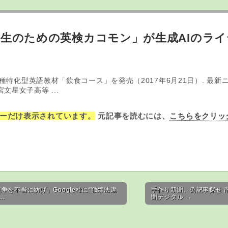
生のための英検カコモン」が生成AIのライ
種特化型英語教材「飲食コース」を発売（2017年6月21日）. 最新ニュース
宇都宮文星女子高等 ...
ーだけ表示されています。
元記事を読むには、
こちらをクリッ
争を不当に妨げ」Google社に“独禁法違
手作り新聞、偽記事探せ 
 …
聞デジタル →