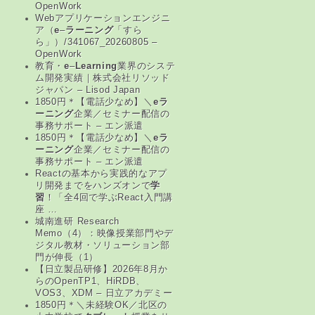
OpenWork
Webアプリケーションエンジニ
ア（
e
–
ラーニング
「すら
ら」）/341067_20260805 –
OpenWork
教育・
e
–
Learning
業界のシステ
ム開発実績｜株式会社リソッド
ジャパン – Lisod Japan
1850円＊【電話少なめ】＼
eラ
ーニング
企業／セミナー配信の
事務サポート – エン派遣
1850円＊【電話少なめ】＼
eラ
ーニング
企業／セミナー配信の
事務サポート – エン派遣
Reactの基本から実践的なアプ
リ開発までをハンズオンで
学
習
！「全4回で学ぶReact入門講
座 …
城南進研 Research
Memo（4）：映像授業部門やデ
ジタル教材・ソリューション部
門が伸長（1）
【日立製品研修】2026年8月か
らのOpenTP1、HiRDB、
VOS3、XDM – 日立アカデミー
1850円＊＼未経験OK／北区の