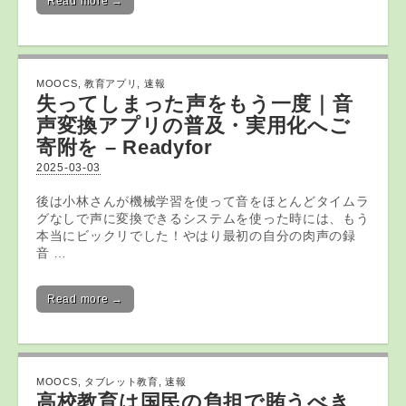
Read more →
MOOCS
,
教育アプリ
,
速報
失ってしまった声をもう一度｜音
声変換
アプリ
の普及・実用化へご
寄附を – Readyfor
2025-03-03
後は小林さんが機械学習を使って音をほとんどタイムラ
グなしで声に変換できるシステムを使った時には、もう
本当にビックリでした！やはり最初の自分の肉声の録
音 …
Read more →
MOOCS
,
タブレット教育
,
速報
高校
教育
は国民の負担で賄うべき