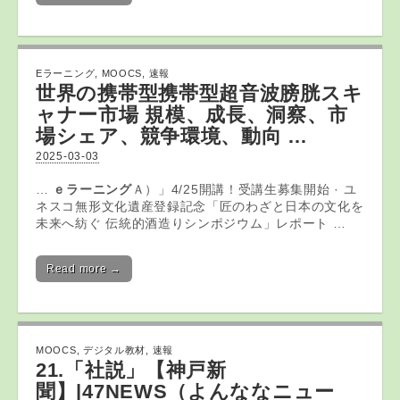
Eラーニング
,
MOOCS
,
速報
世界の携帯型携帯型超音波膀胱スキ
ャナー市場 規模、成長、洞察、市
場シェア、競争環境、動向 …
2025-03-03
…
ｅラーニング
Ａ）」4/25開講！受講生募集開始 · ユ
ネスコ無形文化遺産登録記念「匠のわざと日本の文化を
未来へ紡ぐ 伝統的酒造りシンポジウム」レポート …
Read more →
MOOCS
,
デジタル教材
,
速報
21.「社説」【神戸新
聞】|47NEWS（よんななニュー