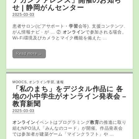
アカンファレンス」開催のお知ら
せ | 静岡がんセンター
2025-03-03
患者サロン(ピアサポート・
学習
会等). 支援コンテンツ.
がん情報ナビ · が … ②
オンライン
で参加される場合、
Wi-Fi環境及びカメラとマイク機能を備えた …
Read more →
MOOCS
,
オンライン学習
,
速報
「私のまち」をデジタル作品に 各
地の小中学生が
オンライン
発表会 –
教育
新聞
2025-03-03
オンライン
イベントはプログラミング
教育
の推進に取り
組むNPO法人「みんなのコード」が開催。作品発表会
では参加者が建築ゲーム「マインクラフト」や …