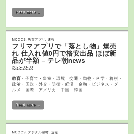
Read more →
MOOCS
,
教育アプリ
,
速報
フリマ
アプリ
で「落とし物」爆売
れ 仕入れ値0円で格安出品 ほぼ新
品が半額 – テレ朝news
2025-03-03
教育
・子育て · 皇室 · 環境 · 交通 · 動物 · 科学 · 将棋 ·
政治 · 国政 · 外交・防衛 · 経済 · 金融 · ビジネス · グ
ルメ · 国際 · アメリカ · 中国 · 韓国 …
Read more →
MOOCS
,
デジタル教材
,
速報