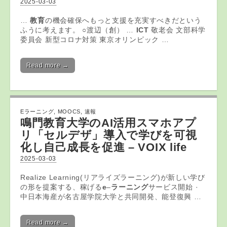
2025-03-03
…
教育
の機会確保へもっと支援を充実すべきだという
ふうに考えます。 ○渡辺（創） …
ICT
敬老会 文部科学
委員会 新型コロナ対策 東京オリンピック …
Read more →
Eラーニング
,
MOOCS
,
速報
鳴門教育大学のAI活用スマホアプ
リ「セルデザ」導入で学びを可視
化し自己成長を促進 – VOIX life
2025-03-03
Realize Learning(リアライズラーニング)が新しい学び
の形を提案する、稼げる
e
–
ラーニング
サービス開始 ·
中日本海産が名古屋学院大学と共同開発、能登復興 …
Read more →