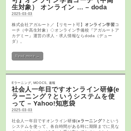
可】
オンライン学習
コーチ（中高
生対象） オンライン … – doda
2025-03-03
株式会社アガルート／【リモート可】
オンライン学習
コ
ーチ（中高生対象）◇オンライン予備校『アガルートア
カデミー』運営の求人・求人情報ならdoda（デュー
ダ）。
Read more →
Eラーニング
,
MOOCS
,
速報
社会人一年目ですオンライン研修(
e
ラーニング
？というシステムを使
って – Yahoo!知恵袋
2025-03-03
社会人一年目ですオンライン研修(
eラーニング
？という
システムを使って、各自時間がある時に期限までに見な