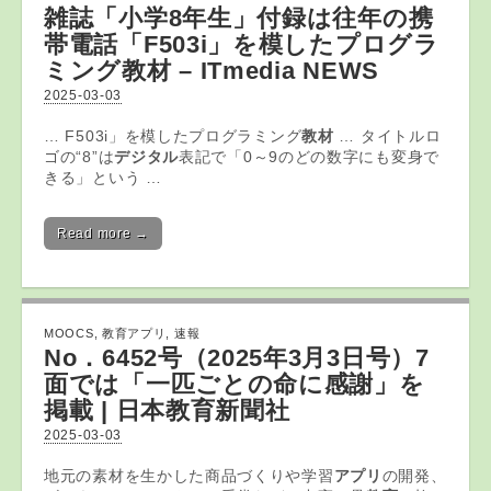
雑誌「小学8年生」付録は往年の携
帯電話「F503i」を模したプログラ
ミング
教材
– ITmedia NEWS
2025-03-03
… F503i」を模したプログラミング
教材
… タイトルロ
ゴの“8”は
デジタル
表記で「0～9のどの数字にも変身で
きる」という …
Read more →
MOOCS
,
教育アプリ
,
速報
No．6452号（2025年3月3日号）7
面では「一匹ごとの命に感謝」を
掲載 | 日本
教育
新聞社
2025-03-03
地元の素材を生かした商品づくりや学習
アプリ
の開発、