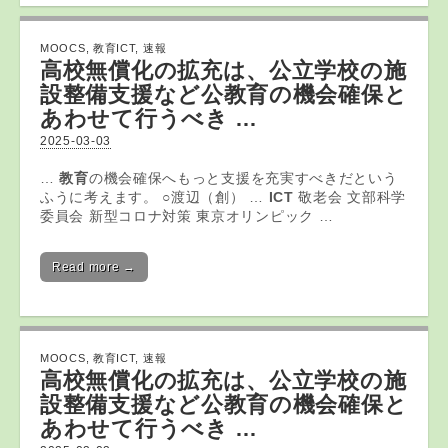
MOOCS
,
教育ICT
,
速報
高校無償化の拡充は、公立学校の施
設整備支援など公
教育
の機会確保と
あわせて行うべき …
2025-03-03
…
教育
の機会確保へもっと支援を充実すべきだという
ふうに考えます。 ○渡辺（創） …
ICT
敬老会 文部科学
委員会 新型コロナ対策 東京オリンピック …
Read more →
MOOCS
,
教育ICT
,
速報
高校無償化の拡充は、公立学校の施
設整備支援など公
教育
の機会確保と
あわせて行うべき …