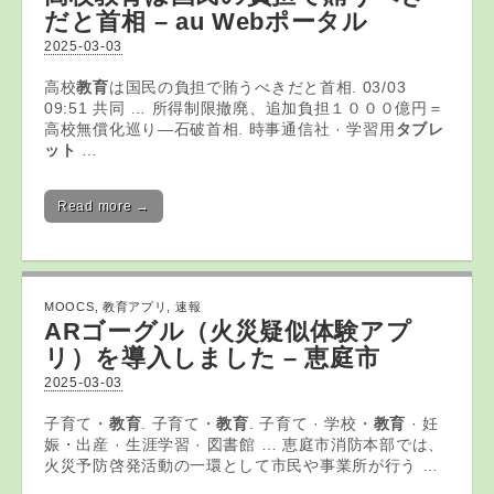
だと首相 – au Webポータル
2025-03-03
高校
教育
は国民の負担で賄うべきだと首相. 03/03
09:51 共同 … 所得制限撤廃、追加負担１０００億円＝
高校無償化巡り―石破首相. 時事通信社 · 学習用
タブレ
ット
…
Read more →
MOOCS
,
教育アプリ
,
速報
ARゴーグル（火災疑似体験
アプ
リ
）を導入しました – 恵庭市
2025-03-03
子育て・
教育
. 子育て・
教育
. 子育て · 学校・
教育
· 妊
娠・出産 · 生涯学習 · 図書館 … 恵庭市消防本部では、
火災予防啓発活動の一環として市民や事業所が行う …