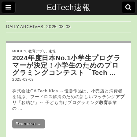
EdTech速報
DAILY ARCHIVES: 2025-03-03
MOOCS
,
教育アプリ
,
速報
2024年度日本No.1小学生プログラ
マーが決定！小学生のためのプロ
グラミングコンテスト「Tech …
2025-03-03
株式会社CA Tech Kids ～優勝作品は、小売店と消費者
を結ぶ、フードロス解消のための新しいマッチング
アプ
リ
「お結び」～ 子ども向けプログラミング
教育
事業
の …
Read more →