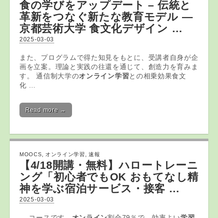
食の学びをアップデート – 伝統と
革新をつなぐ新たな
教育
モデル ―
京都芸術大学 食文化デザイン …
2025-03-03
また、プログラムで得た知見をもとに、受講者自身が企
画を立案。理論と実践の往還を通じて、創造力を育みま
す。 通信制大学の
オンライン学習
との相乗効果食文
化 …
Read more →
MOOCS
,
オンライン学習
,
速報
【4/18開講・無料】ハロートレーニ
ング「初心者でもOK おもてなし精
神を学ぶ宿泊サービス・接客 …
2025-03-03
… コースです。
オンライン
割合79％で、効率よい
学習