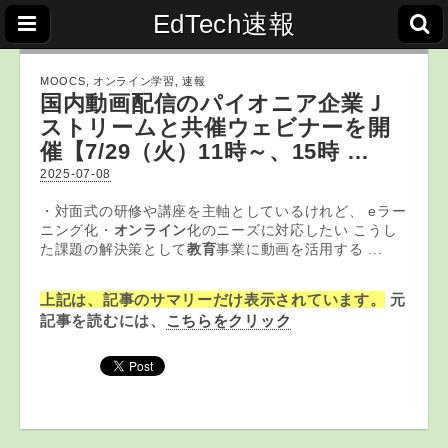
EdTech速報
MOOCS
,
オンライン学習
,
速報
国内動画配信のパイオニア企業Ｊ
ストリームと共催ウェビナーを開
催【7/29（火）11時～、15時 …
2025-07-08
・対面式の研修や講座を主軸としているけれど、 eラー
ニング化・
オンライン
化のニーズに対応したい こうし
た課題の解決策として
教育
事業に動画を活用する ...
上記は、記事のサマリーだけ表示されています。
元
記事を読むには、
こちらをクリック