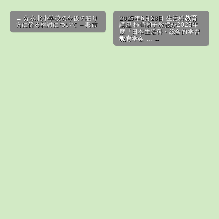
Post navigation
← 分水北小学校の今後の在り
2025年6月28日 生活科
教育
方に係る検討について – 燕市
講座 柿崎和子教授が2023年
度「日本生活科・総合的学習
教育
学会 … →