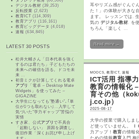
タブレット教育
(66,586)
耳やリズム感がぐんぐ
デジタル教材
(39,253)
た！」の体験が大きな
反転授業
(2,623)
ます。 レッスンでは. 
教育ICT
(114,309)
教育アプリ
(116,161)
気の
デジタル教材
. 
教育ビッグデータ
(4,018)
ちろん「楽しく …
速報
(634,845)
Read more →
LATEST 30 POSTS
松井大輔さん「日本代表を強く
するのは君たち」子どもたちの
未来への確信を語る。ドコモ未
MOOCS
,
教育ICT
,
速報
来 …
ICT
活用 指導
初音ミクが計算してくれる電卓
教育
の情報化 –
アプリ
「電卓 – Desktop Mate
Widgets」を使ってみた –
育
その他（koku
GIGAZINE
j.co.jp）
大学生になっても”塾通い”､｢単
位が1つも取れない｣…入学して
2025-08-17
気づいた”学力ギャップ”苦悩の
実情
大学の授業で購入しま
すき家、公式
アプリ
で不具合
ど使っていません。
Ｉ
「起動しない」 原因を調査し、
力アップ！
教育
の情報化
復旧作業「深くお詫び申し上げ
ための情報
教育
入門 梅
ます」