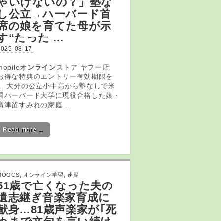
ゃいけないの？」塾な
し公立→ハーバード首
席の娘を育てた母が示
す“たった …
2025-08-17
mobile
オンライン
ストア ヤフー店:
お得な特典のエントリー有効期限を
… 大分の公立小中高から塾なしで米
国ハーバード大学に現役合格した娘・
廣津留すみれの家庭 …
Read more →
MOOCS
,
オンライン学習
,
速報
51歳で亡くなった夫の
遺志継ぎ音楽家育成に
献身…81歳声楽家が｢死