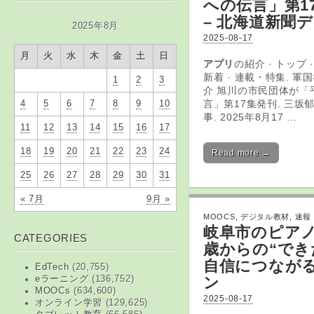
への伝言」第1
– 北海道新聞
2025年8月
2025-08-17
月
火
水
木
金
土
日
アプリ
の紹介 · トップ ·
新着 · 連載・特集. 軍国
1
2
3
介 旭川の市民団体が「
言」第17集発刊. 三坂郁
4
5
6
7
8
9
10
事. 2025年8月17 …
11
12
13
14
15
16
17
18
19
20
21
22
23
24
Read more →
25
26
27
28
29
30
31
« 7月
9月 »
MOOCS
,
デジタル教材
,
速報
岐阜市のピアノ
CATEGORIES
歳からの“でき
自信につなが
EdTech
(20,755)
ン
eラーニング
(136,752)
MOOCs
(634,600)
2025-08-17
オンライン学習
(129,625)