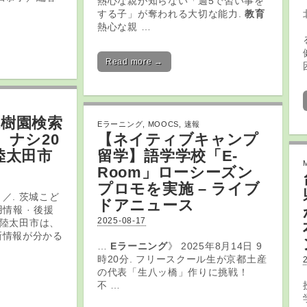
熱心な親が知らない「週5で習い事を
する子」が奪われる大切な能力.
教育
熱心な親 …
Read more →
果樹園検索
Eラーニング
,
MOOCS
,
速報
ナシ20
【ネイティブキャンプ
陸太田市
留学】語学学校「
E
-
Room」ローシーズン
プロモを実施 – ライブ
／. 茨城こど
ドアニュース
用情報 · 後援
2025-08-17
県常陸太田市は、
新情報が分かる
…
Eラーニング
》 2025年8月14日 9
時20分. フリースクール生が京都土産
の代表「生八ッ橋」作りに挑戦！
不 …