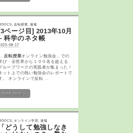
MOOCS
,
反転授業
,
速報
[3ページ目] 2013年10月
– 科学のネタ帳
2025-08-17
…
反転授業
オンライン勉強会」での
学び · 全世界から１００名を超える
グループワークの実践者が集まった！
ネット上での熱い勉強会のレポートで
す。 オンラインで反転 …
Read more →
MOOCS
,
オンライン学習
,
速報
「どうして
勉強
しなき