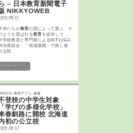
ら – 日本教育新聞電子
版 NIKKYOWEB
2025-08-17
子供たちが
教育
の質によって選ぶ、そ
のような選ばれる
教育
を提供して …
中学校教員と専門家による
ICT
お悩み
解決座談会 · 「地域展開」で推し進
める部 …
Read more →
MOOCS
,
教育アプリ
,
速報
不登校の中学生対象
「学びの多様化学校」
来春釧路に開校 北海道
内初の公立校
2025-08-17