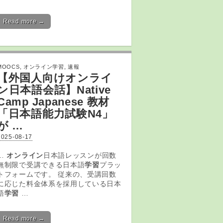
Read more →
MOOCS
,
オンライン学習
,
速報
【外国人向け
オンライ
ン
日本語会話】Native
Camp Japanese 教材
「日本語能力試験N4」
が …
2025-08-17
…
オンライン
日本語レッスンが回数
無制限で受講できる日本語
学習
プラッ
トフォームです。 従来の、受講回数
に応じた料金体系を採用している日本
語
学習
…
Read more →