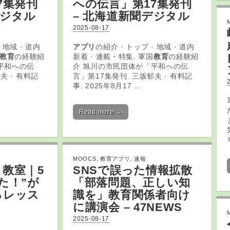
7集発刊
への伝言」第17集発刊
デジタル
– 北海道新聞デジタル
2025-08-17
 地域 · 道内
アプリ
の紹介 · トップ · 地域 · 道内
教育
の経験紹
新着 · 連載・特集. 軍国
教育
の経験紹
平和への伝
介 旭川の市民団体が「平和への伝
夫 · 有料記
言」第17集発刊. 三坂郁夫 · 有料記
事. 2025年8月17 …
Read more →
MOOCS
,
教育アプリ
,
速報
教室｜5
SNSで誤った情報拡散
た！”が
「部落問題、正しい知
るレッス
識を」
教育
関係者向け
に講演会 – 47NEWS
2025-08-17