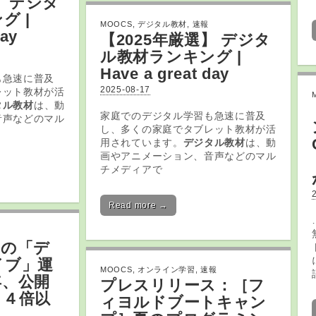
】
デジタ
グ |
MOOCS
,
デジタル教材
,
速報
day
【2025年厳選】
デジタ
ル教材
ランキング |
Have a great day
も急速に普及
2025-08-17
レット教材が活
タル教材
は、動
家庭でのデジタル学習も急速に普及
音声などのマル
し、多くの家庭でタブレット教材が活
用されています。
デジタル教材
は、動
画やアニメーション、音声などのマル
チメディアで
Read more →
館の「
デ
イブ」運
MOOCS
,
オンライン学習
,
速報
年、公開
プレスリリース：［フ
り４倍以
ィヨルドブートキャン