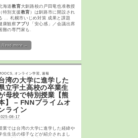
北海道
教育
大釧路校の戸田竜也准教授
（特別支援
教育
）は釧路市に開設され
る … 札幌市いじめ対策 成果と課題
健康観察
アプリ
「安心感」／会議出席
困難の専門家も.
Read more →
MOOCS
,
オンライン学習
,
速報
台湾の大学に進学した
県立宇土高校の卒業生
が母校で特別授業【熊
本】 – FNNプライムオ
ンライン
2025-08-17
授業では台湾の大学に進学した経緯や
学生生活の様子などが紹介されまし