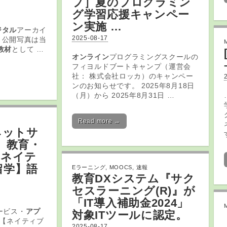
プ］夏のプログラミン
グ
学習
応援キャンペー
ン実施 …
ジタル
アーカイ
2025-08-17
、公開写真は当
教材
として …
オンライン
プログラミングスクールの
フィヨルドブートキャンプ（運営会
社： 株式会社ロッカ）のキャンペー
ンのお知らせです。 2025年8月18日
（月）から 2025年8月31日 …
Read more →
 ネットサ
 教育
・
【ネイテ
留学】語
Eラーニング
,
MOOCS
,
速報
教育DXシステム『サク
セス
ラーニング
(R)』が
「IT導入補助金2024」
サービス・
アプ
対象ITツールに認定。
 【ネイティブ
2025-08-17