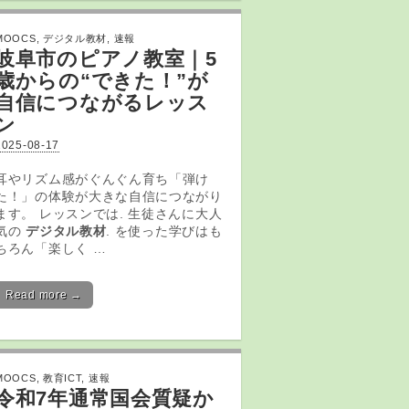
MOOCS
,
デジタル教材
,
速報
岐阜市のピアノ教室｜5
歳からの“できた！”が
自信につながるレッス
ン
2025-08-17
耳やリズム感がぐんぐん育ち「弾け
た！」の体験が大きな自信につながり
ます。 レッスンでは. 生徒さんに大人
気の
デジタル教材
. を使った学びはも
ちろん「楽しく …
Read more →
MOOCS
,
教育ICT
,
速報
令和7年通常国会質疑か