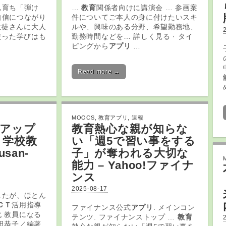
ん育ち「弾け
…
教育
関係者向けに講演会 … 参画案
自信につながり
件についてご本人の身に付けたいスキ
生徒さんに大人
ルや、興味のある分野、希望勤務地、
を使った学びはも
勤務時間などを… 詳しく見る · タイ
ピングから
アプリ
…
Read more →
MOOCS
,
教育アプリ
,
速報
力アップ
教育
熱心な親が知らな
 学校
教
い「週5で習い事をする
san-
子」が奪われる大切な
能力 – Yahoo!ファイナ
ンス
2025-08-17
したが、ほとん
ＣＴ
活用指導
ファイナンス公式
アプリ
. メインコン
 教員になる
テンツ. ファイナンストップ …
教育
田恭子／編著