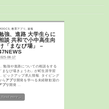
MOOCS
,
教育アプリ
,
速報
勉強、進路 大学生らに
相談 共和で小中高生向
け「まなび場」 –
47NEWS
2025-08-17
… 勉強や進路についての相談をする
「まなび場きょうわ」が町生涯学習
… ピックアップ求人情報. タイピング
から
アプリ
開発を学べる未経験歓迎の
アプリ
開発 …
Read more →