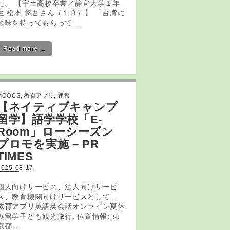
た。 【宇土高校卒業／静宜大学１年
生 松本 悠吾さん（１９）】 「台湾に
興味を持ってもらって …
Read more →
MOOCS
,
教育アプリ
,
速報
【ネイティブキャンプ
留学】語学学校「E-
Room」ローシーズン
プロモを実施 – PR
TIMES
2025-08-17
個人向けサービス、法人向けサービ
ス、教育機関向けサービスとして …
教育アプリ
英語英会話オンライン夏休
み留学子ども観光旅行. 位置情報: 東
京都 …