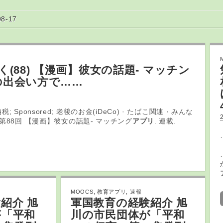
08-17
(88) 【漫画】彼女の話題- マッチン
の出会い方で……
; Sponsored; 老後のお金(iDeCo) · たばこ関連 · みんな
 第88回 【漫画】彼女の話題- マッチング
アプリ
. 連載.
MOOCS
,
教育アプリ
,
速報
紹介 旭
軍国
教育
の経験紹介 旭
が「平和
川の市民団体が「平和