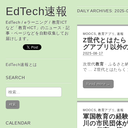
EdTech速報
DAILY ARCHIVES: 2025-
EdTech / eラーニング / 教育ICT
など「教育×ICT」のニュース・記
事・ページなどを自動収集してお
MOOCS
,
教育アプリ
,
速報
届けします。
Z世代とはたらく
グ
アプリ
以外
2025-08-17
Skip to content
次世代
教育
· ふるさと納税
EdTech速報とは
Main menu
で … Z世代とはたらく
SEARCH
Read more →
検索:
MOOCS
,
教育アプリ
,
速報
軍国
教育
の経験
川の市民団体
CALENDAR