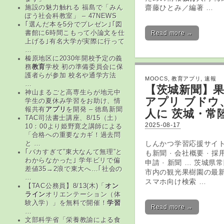
齋藤ひとみ／編著 …
施設の魅力触れる 福島で「みん
ぽう社会科教室」 – 47NEWS
｢選んだ本を5分でプレゼン｣｢図
Read more →
書館に6時間こもって小論文を仕
上げる｣有名大学が実際に行って
…
榛原地区に2030年開校予定の義
務
教育
学校 初の準備委員会に保
護者らが参加 校名や通学方法
MOOCS
,
教育アプリ
,
速報
…
【茨城新聞】
神山まるごと高専生らが地元中
アプリ
ブドウ、
学生の夏休み学習をお助け、情
報共有
アプリ
を開発 – 徳島新聞
人に 茨城・常
TAC司法書士講座、8/15（土）
2025-08-17
10：00より姫野寛之講師による
「合格への重要なカギ！過去問
しんかつ学習応援サイト
と …
｢バカすぎて”東大なんて無理”と
も新聞 · 会社概要 · 採
わからなかった｣ 学年ビリで偏
申請 · 新聞 … 茨城
差値35→2浪で東大へ…｢社会の
市内の観光果樹園の最
…
スマホ向け検索 …
【TAC公務員】8/13(木)「
オン
ライン
オリエンテーション（体
験入学）」を無料で開催！
学習
Read more →
…
文部科学省「栄養教諭による食