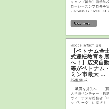
キャンプ留学】語学学校「
ローシーズンプロモを実
2025/08/17 16:00:00
Read more →
MOOCS
,
教育ICT
,
速報
【ベトナム全
式運転
教育
を
へ！】広沢自
等がベトナム
ミン市最大 …
2025-08-17
…
教育
を提供へ … 【
大学発ベンチャー・株
ヴィーナスが総務省「
I
ップリーグ」に採択！