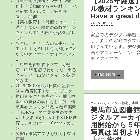
【2025年厳選
【親子向け無料
オンライン
配
信】「博物館から生中継 トーハ
ル教材
ランキン
ク研究者とはにわ大好き会
Have a great 
議！」開催！
【高校
教育
】「対面ではニーズ
2025-08-17
満たせない」離島の高校で“オン
ライン授業” 学校の小規模化進
家庭でのデジタル学習
む中 …
し、多くの家庭でタブ
教室に、もう一人の先生を。先
用されています。
デジ
生（T1）とAI（T2）が創るこれ
画やアニメーション、
からのティーム・ティーチング
チメディアで
…
「街中を徘徊するクマ」が急
増…GPS追跡でわかった「出る
Read more →
クマ」と「出ないクマ」の決定
的な違い
2026-08-08から1日間の記事一
覧 –
教育ICT
リサーチ ブログ
神山まるごと高専生らが地元中
学生の夏休み学習をお助け、情
MOOCS
,
デジタル教材
,
速報
報共有アプリを開発 – 徳島新聞
美馬市立図書
「TOFAS」で世界基準の学力
ジタル
アーカ
UP！文科省が応援するSTEM
教
用開始から５
育
モデルとは？ – Cozreマガジ
ン
写真は当初よ
警察庁推奨
アプリ
を説明 | 東日
上に 学習 …
新聞