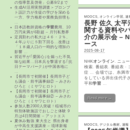
の指導普及啓発」公募9/2まで
生成AI活用実態調査＞プロンプ
ト設計力が生徒の学びを深める
MOOCS
,
オンライン学習
,
速
一方、学力格差や業務負担増も
長野 佐久 太
…
日本語教師資格の
学習
費用、10
関する資料や
万円未満が6割超 – 月刊私塾界
介の展示会 – 
定員割れの私大は４６・２％、
４年ぶりに５割下回る…改善は
ース
「１８歳人口の一時的な増加の
2025-08-17
影響 …
習近平が｢愛国心｣を煽った不気
NHK
オンライン
. ニュ
味な結果…日本兵を撃退する｢抗
検索. 番組表. 番組表 
日テーマパーク｣が中国各地に
…
症 … 会場では、糸満
【長岡市で初開催】長岡市子ど
をしている井出佳代子
も議会・前半議事録② – みさわ
平和
学習
…
ひろと（ミサワヒロト）
【長岡市で初開催】長岡市子ど
も議会・前半議事録② – みさわ
Read more →
ひろと（ミサワヒロト）
参加人数2000人突破！稲城市の
特別体験施設でおしごと体験 9
月は4日間開催 – アットエス
夏休み勉強 東大生と 県出身者
MOOCS
,
デジタル教材
,
速報
が中高生支援講座 – 琉球新報