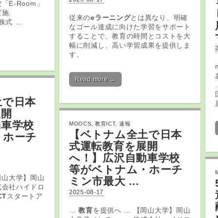
E-Room」
施.
従来の
eラーニング
とは異なり、明確
. 株式 …
なゴール達成に向けた学習をサポート
することで、教育の時間とコストを大
幅に削減し、高い学習成果を提供しま
す。
Read more →
土で日本
展開
動車学校
MOOCS
,
教育ICT
,
速報
【ベトナム全土で日本
・ホーチ
式運転
教育
を展開
へ！】広沢自動車学校
等がベトナム・ホーチ
岡山大学】岡山
ミン市最大 …
式会社ハイドロ
2025-08-17
CT
スタートア
…
教育
を提供へ … 【岡山大学】岡山