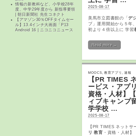
情報の新教科など、小学校28年
2025-08-17
度、中学29年度から 新指導要領
| 朝日新聞社 先生コネクト
美馬市立図書館の「
デ
【アマゾン30％OFFタイムセー
ブ」運用開始から５年
ル】13.4インチ大画面「P13
初より４倍以上に 学習
Android 16 | ニコニコニュース
Read more →
MOOCS
,
教育アプリ
,
速報
【PR TIMES
ービス・
アプリ
資格・人材】
ィブキャンプ
学学校 …
2025-08-17
【PR TIMES ネット
リ 教育
・資格・人材】