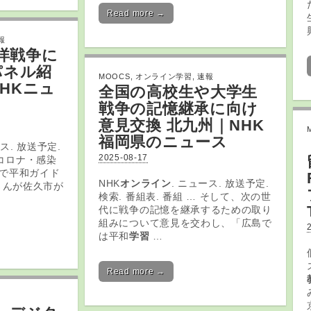
Read more →
報
平洋戦争に
パネル紹
MOOCS
,
オンライン学習
,
速報
NHKニュ
全国の高校生や大学生
戦争の記憶継承に向け
意見交換 北九州｜NHK
福岡県のニュース
ース. 放送予定.
2025-08-17
· コロナ・感染
市で平和ガイド
NHK
オンライン
. ニュース. 放送予定.
さんが佐久市が
検索. 番組表. 番組 … そして、次の世
代に戦争の記憶を継承するための取り
組みについて意見を交わし、「広島で
は平和
学習
…
Read more →