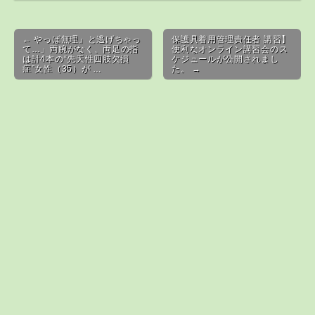
Post navigation
← やっぱ無理』と逃げちゃっ
保護具着用管理責任者 講習】
て…」両腕がなく、両足の指
便利なオンライン講習会のス
は計4本の“先天性四肢欠損
ケジュールが公開されまし
症”女性（35）が …
た。 →