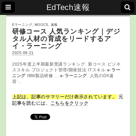
EdTech速報
Eラーニング
,
MOOCS
,
速報
研修コース 人気ランキング｜デジ
タル人材の育成をリードするア
イ・
ラーニング
2025-09-21
2025年度上半期最新受講ランキング. 新コース ビジネ
ススキル プロジェクト管理/開発技法 ITスキル
e
-
ラー
ニング
IBM製品研修 ...
e
-
ラーニング
. 人気のDX速
習 ...
上記は、記事のサマリーだけ表示されています。
元
記事を読むには、
こちらをクリック