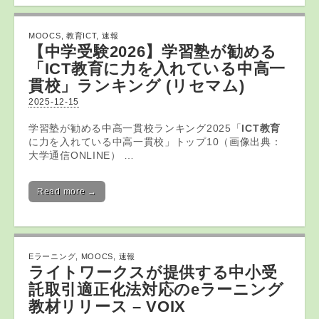
MOOCS
,
教育ICT
,
速報
【中学受験2026】学習塾が勧める
「
ICT教育
に力を入れている中高一
貫校」ランキング (リセマム)
2025-12-15
学習塾が勧める中高一貫校ランキング2025「
ICT教育
に力を入れている中高一貫校」トップ10（画像出典：
大学通信ONLINE） …
Read more →
Eラーニング
,
MOOCS
,
速報
ライトワークスが提供する中小受
託取引適正化法対応の
eラーニング
教材リリース – VOIX