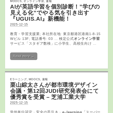
MOOCS
,
オンライン学習
,
速報
AIが英語
学習
を個別診断！”学びの
見える化”でやる気を引き出す
『UGUIS.AI』新機能！
2025-12-15
教育・学習支援業; 本社所在地: 東京都港区港南1-8-15
Wビル 13F; 電話番号: 03 … 検定公式
オンライン学習
サービス「スタギア数検」に小学生、高校生向け …
Read more →
Eラーニング
,
MOOCS
,
速報
栗山綜太さんが都市環境デザイン
会議・第12回JUDI研究発表会にて
優秀賞を受賞 – 芝浦工業大学
2025-12-15
学外単位認定 · 安全の手引き ·
e
–
learning
「スーパー