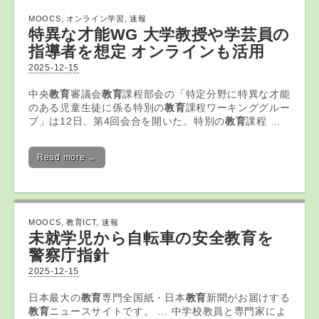
MOOCS
,
オンライン学習
,
速報
特異な才能WG 大学教授や学芸員の
指導者を想定
オンライン
も活用
2025-12-15
中央
教育
審議会
教育
課程部会の「特定分野に特異な才能
のある児童生徒に係る特別の
教育
課程ワーキンググルー
プ」は12日、第4回会合を開いた。特別の
教育
課程 …
Read more →
MOOCS
,
教育ICT
,
速報
未就学児から自転車の安全
教育
を
警察庁指針
2025-12-15
日本最大の
教育
専門全国紙・日本
教育
新聞がお届けする
教育
ニュースサイトです。 … 中学校教員と専門家によ