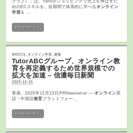
クラブ）」は、Yahoo!ショッピングで売上を伸ばすた
めのECスキルを、短期間で体系的に学べる
オンライン
学習
＆ …
Read more →
MOOCS
,
オンライン学習
,
速報
TutorABCグループ、
オンライン教
育
を再定義するため世界規模での
拡大を加速 – 信濃毎日新聞
2025-12-15
香港、2025年12月13日/PRNewswire/ —
オンライン
英
語・中国語
教育
プラットフォー…
Read more →