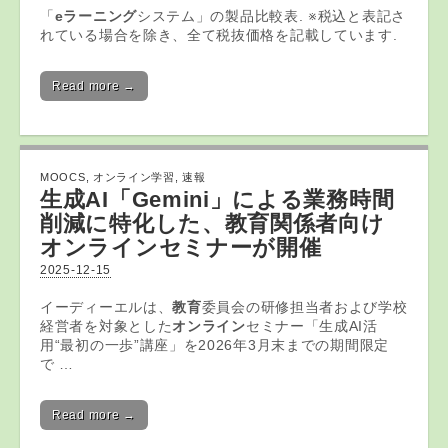
「
eラーニング
システム」の製品比較表. ※税込と表記さ
れている場合を除き、全て税抜価格を記載しています.
Read more →
MOOCS
,
オンライン学習
,
速報
生成AI「Gemini」による業務時間
削減に特化した、
教育
関係者向け
オンライン
セミナーが開催
2025-12-15
イーディーエルは、
教育
委員会の研修担当者および学校
経営者を対象とした
オンライン
セミナー「生成AI活
用“最初の一歩”講座」を2026年3月末までの期間限定
で …
Read more →