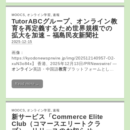
MOOCS
,
オンライン学習
,
速報
TutorABCグループ、
オンライン教
育
を再定義するため世界規模での
拡大を加速 – 福島民友新聞社
2025-12-15
画像：
https://kyodonewsprwire.jp/img/202512140957-O2-
xuN3o84x】 香港、2025年12月13日/PRNewswire/ —
オンライン
英語・中国語
教育
プラットフォームとし…
Read more →
MOOCS
,
オンライン学習
,
速報
新サービス「Commerce Elite
Club（コマースエリートクラ