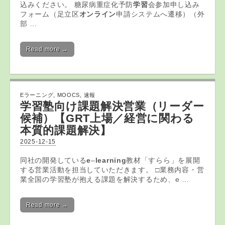
込みください。 糖尿病重症化予防
学習
会参加申し込み
フォーム（足立区
オンライン
申請システムへ遷移）（外
部 …
Read more →
Eラーニング
,
MOOCS
,
速報
学習塾向け課題解決営業（リーダー
候補）【GRT上場／経営に関わる
本質的課題解決】
2025-12-15
同社の開発している
e
–
learning
教材「すらら」を展開
する営業活動を担当していただきます。 □業務内容・営
業全国の学習塾が抱える課題を解決するため、e …
Read more →