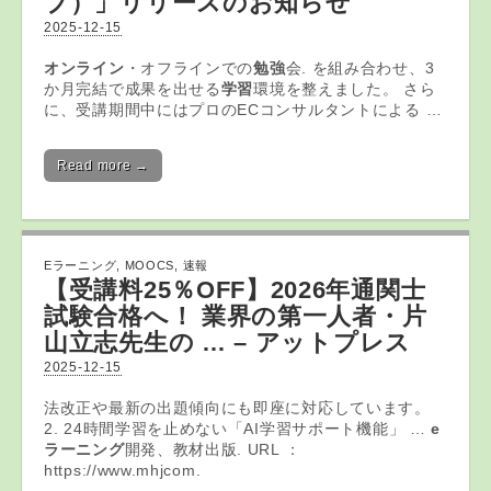
ブ）」リリースのお知らせ
2025-12-15
オンライン
・オフラインでの
勉強
会. を組み合わせ、3
か月完結で成果を出せる
学習
環境を整えました。 さら
に、受講期間中にはプロのECコンサルタントによる …
Read more →
Eラーニング
,
MOOCS
,
速報
【受講料25％OFF】2026年通関士
試験合格へ！ 業界の第一人者・片
山立志先生の … – アットプレス
2025-12-15
法改正や最新の出題傾向にも即座に対応しています。
2. 24時間学習を止めない「AI学習サポート機能」 …
e
ラーニング
開発、教材出版. URL ：
https://www.mhjcom.