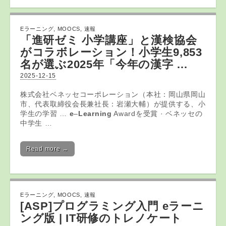
Eラーニング
,
MOOCS
,
速報
「進研ゼミ 小学講座」と漢検協会
がコラボレーション！小学生9,853
名が選ぶ2025年「今年の漢字 …
2025-12-15
株式会社ベネッセコーポレーション（本社：岡山県岡山
市、代表取締役会長兼社長：岩瀬大輔）が提供する、小
学生の学習 …
e
–
Learning
Awardを受賞 · ベネッセの
中学生 …
Read more →
Eラーニング
,
MOOCS
,
速報
[ASP]プログラミング入門
eラーニ
ング
版 | IT研修のトレノケート