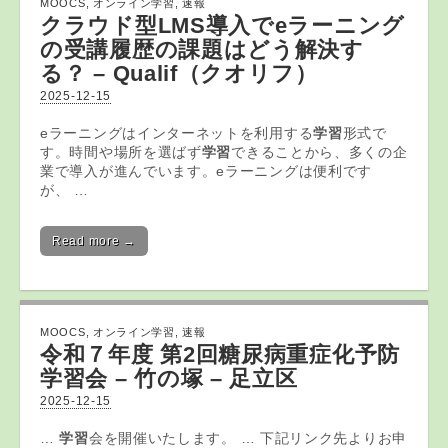
MOOCS
,
オンライン学習
,
速報
クラウド型LMS導入でeラーニング
の受講履歴の課題はどう解決す
る？ – Qualif（クオリフ）
2025-12-15
eラーニングはインターネットを利用する
学習
形式で
す。時間や場所を選ばず
学習
できることから、多くの企
業で導入が進んでいます。eラーニングは便利です
が、 …
Read more →
MOOCS
,
オンライン学習
,
速報
令和７年度 第2回糖尿病重症化予防
学習
会 – 竹の塚 – 足立区
2025-12-15
…
学習
会を開催いたします。 … 下記リンク先よりお申