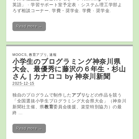
英語」 · 学習サポート室予定表 · システム理工学部よ
ろず相談コーナー. 学費・奨学金. 学費 · 奨学金.
Read more →
MOOCS
,
教育アプリ
,
速報
小学生のプログラミング神奈川県
大会、最優秀に藤沢の６年生・杉山
さん | カナロコ by 神奈川新聞
2025-12-15
独自のプログラムで制作した
アプリ
などの作品を競う
「全国選抜小学生プログラミング大会県大会」（神奈川
新聞社主催、県
教育
委員会後援、楽堂特別協力）の最
終 …
Read more →