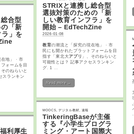
STRIXと連携し総合型
選抜対策のための「新
し総合型
しい
教育
インフラ」を
めの「新
開始 – EdTechZine
フラ」を
2026-01-08
Zine
教育
の潮流と「探究の現在地」 · 市
民にも開かれたプラットフォームを目
指す「東北大
アプリ
」、そのねらいと
在地」 · 市
可能性とは？ 記事アクセスランキン
トフォームを目
グ. 1 …
、そのねらいと
セスランキン
Read more →
MOOCS
,
デジタル教材
,
速報
TinkeringBaseが主催
する『小学生プログラ
 福利厚生
ミング・アート国際大