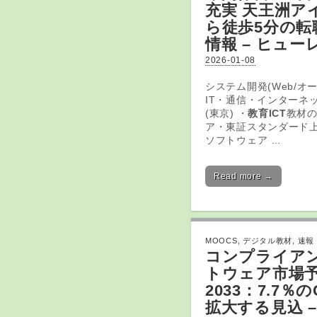
充実 天王洲ア
ら徒歩5分の転
情報 – ヒュー
2026-01-08
システム開発(Web/オー
IT・通信・インターネッ
(東京) ・
教育ICT
教材
ア・東証スタンダード
ソフトウェア …
Read more →
MOOCS
,
デジタル教材
,
速報
コンプライア
トウェア市場予測
2033：7.7％
拡大する見込 – 