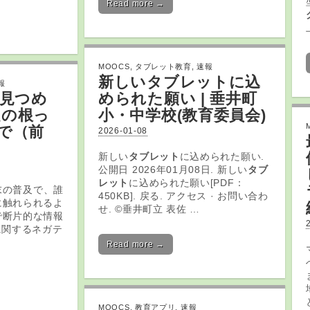
Read more →
MOOCS
,
タブレット教育
,
速報
新しい
タブレット
に込
報
を見つめ
められた願い | 垂井町
題の根っ
小・中学校(
教育
委員会)
で（前
2026-01-08
新しい
タブレット
に込められた願い.
公開日 2026年01月08日. 新しい
タブ
レット
に込められた願い[PDF：
末の普及で、誰
450KB]. 戻る. アクセス · お問い合わ
に触れられるよ
せ. ©垂井町立 表佐 …
で断片的な情報
に関するネガテ
Read more →
MOOCS
,
教育アプリ
,
速報