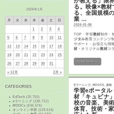
が教える」限
る。映像×
教材
2026年1月
る、全国規模
業 …
月
火
水
木
金
土
日
2026-01-08
1
2
3
4
TOP · 学習
教材
制作 ·
5
6
7
8
9
10
11
ジタル
教育コンテンツ制
サポート · お役立ち情報
12
13
14
15
16
17
18
材
・オリジナル
教材
コラ
19
20
21
22
23
24
25
Read more →
26
27
28
29
30
31
« 12月
2月 »
Eラーニング
,
MOOCS
,
速報
CATEGORIES
学習
e
ポータル
材「キュビナ
EdTech
(20,755)
校の音楽、美
eラーニング
(136,752)
MOOCs
(634,576)
体育、技術・
オンライン学習
(129,616)