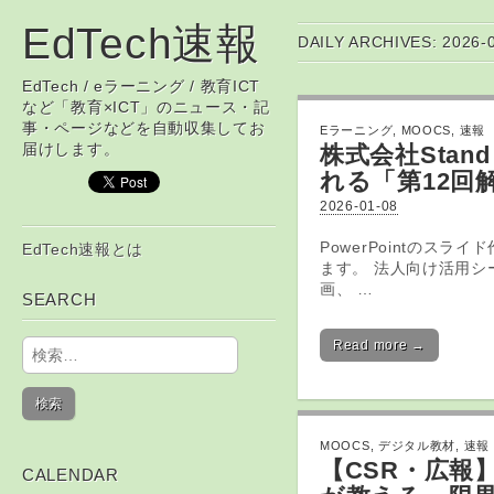
EdTech速報
DAILY ARCHIVES: 2026-
EdTech / eラーニング / 教育ICT
など「教育×ICT」のニュース・記
事・ページなどを自動収集してお
Eラーニング
,
MOOCS
,
速報
届けします。
株式会社Stand
れる「第12回
2026-01-08
Skip to content
PowerPointのス
EdTech速報とは
Main menu
ます。 法人向け活用シ
画、 …
SEARCH
検索:
Read more →
MOOCS
,
デジタル教材
,
速報
【CSR・広報
CALENDAR