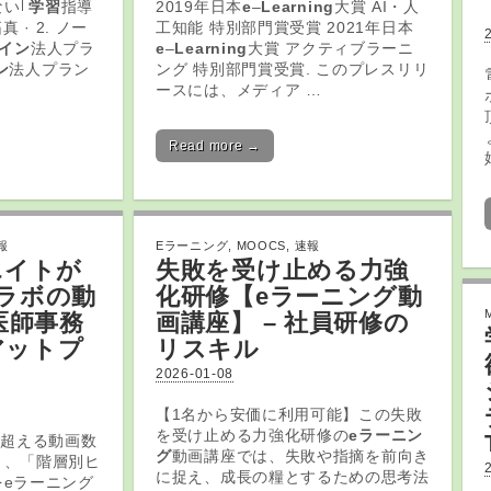
い｢
学習
指導
2019年日本
e
–
Learning
大賞 AI・人
 · 2. ノー
工知能 特別部門賞受賞 2021年日本
イン
法人プラ
e
–
Learning
大賞 アクティブラーニ
ン
法人プラン
ング 特別部門賞受賞. このプレスリリ
ースには、メディア …
Read more →
報
Eラーニング
,
MOOCS
,
速報
エイトが
失敗を受け止める力強
クラボの動
化研修【
eラーニング
動
医師事務
画講座】 – 社員研修の
アットプ
リスキル
2026-01-08
【1名から安価に利用可能】この失敗
を受け止める力強化研修の
eラーニン
を超える動画数
グ
動画講座では、失敗や指摘を前向き
」、「階層別ヒ
に捉え、成長の糧とするための思考法
eラーニング