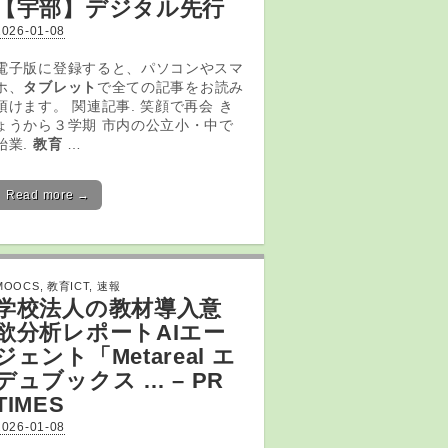
【宇部】デジタル先行
2026-01-08
電子版に登録すると、パソコンやスマ
ホ、
タブレット
で全ての記事をお読み
頂けます。 関連記事. 笑顔で再会 き
ょうから３学期 市内の公立小・中で
始業.
教育
…
Read more →
MOOCS
,
教育ICT
,
速報
学校法人の教材導入意
欲分析レポートAIエー
ジェント「Metareal エ
デュブックス … – PR
TIMES
2026-01-08