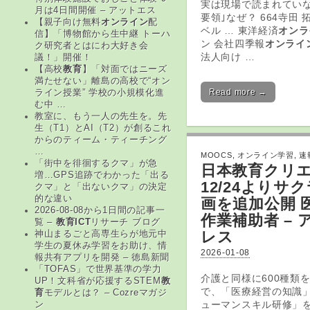
実は現場で読まれていな
月は4日間開催 – アットエス
要領｣なぜ？ 664寺田 拓真
【親子向け無料
オンライン
配
ベル … 東洋経済
オンラ
信】「博物館から生中継 トーハ
ン 会社四季報
オンライ
ク研究者とはにわ大好き会
法人向け …
議！」開催！
【高校
教育
】「対面ではニーズ
満たせない」離島の高校で“オン
Read more →
ライン授業” 学校の小規模化進
む中 …
教室に、もう一人の先生を。先
生（T1）とAI（T2）が創るこれ
からのティーム・ティーチング
…
MOOCS
,
オンライン学習
,
速
「街中を徘徊するクマ」が急
日本
教育
クリ
増…GPS追跡でわかった「出る
12/24よりサ
クマ」と「出ないクマ」の決定
的な違い
画を追加公開 
2026-08-08から1日間の記事一
作業補助者 – 
覧 –
教育ICT
リサーチ ブログ
レス
神山まるごと高専生らが地元中
学生の夏休み学習をお助け、情
2026-01-08
報共有アプリを開発 – 徳島新聞
「TOFAS」で世界基準の学力
介護と同様に600種類
UP！文科省が応援するSTEM
教
で、「医療経営の知識
育
モデルとは？ – Cozreマガジ
ューマンスキル研修」を
ン