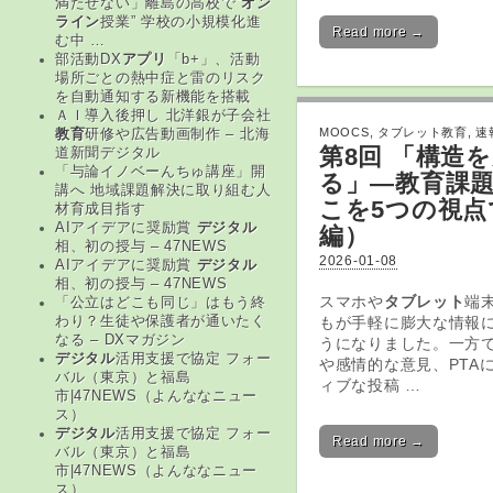
満たせない」離島の高校で“
オン
ライン
授業” 学校の小規模化進
Read more →
む中 …
部活動DX
アプリ
「b+」、活動
場所ごとの熱中症と雷のリスク
を自動通知する新機能を搭載
ＡＩ導入後押し 北洋銀が子会社
MOOCS
,
タブレット教育
,
速
教育
研修や広告動画制作 – 北海
第8回 「構造
道新聞デジタル
「与論イノベーんちゅ講座」開
る」―
教育
課
講へ 地域課題解決に取り組む人
こを5つの視点
材育成目指す
AIアイデアに奨励賞
デジタル
編）
相、初の授与 – 47NEWS
2026-01-08
AIアイデアに奨励賞
デジタル
相、初の授与 – 47NEWS
スマホや
タブレット
端
「公立はどこも同じ」はもう終
もが手軽に膨大な情報
わり？生徒や保護者が通いたく
なる – DXマガジン
うになりました。一方
デジタル
活用支援で協定 フォー
や感情的な意見、PTA
バル（東京）と福島
ィブな投稿 …
市|47NEWS（よんななニュー
ス）
デジタル
活用支援で協定 フォー
Read more →
バル（東京）と福島
市|47NEWS（よんななニュー
ス）