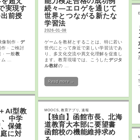
界を超え
能力検定合格の成功例
で実現す
続々—エロゲを通じて
の出前授
世界とつながる新たな
学習法
2026-01-08
 映像制作 ·
デ
ゲームを教材とすることは、特に若い
作 · ご検討
世代にとって身近で楽しい学習法であ
 · 一般
教
り、多文化交流や異文化理解を促進し
ム …
ます。教育現場では、こうした
デジタ
ル教材
の …
Read more →
＋AI型教
MOOCS
,
教育アプリ
,
速報
【独自】函館市長、北海
」、中学
道
教育
大本部に要望書
術、保健
函館校の機能維持求め
家庭に対
る