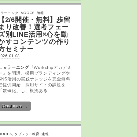
Eラーニング
,
MOOCS
,
速報
【2/6開催・無料】歩留
まり改善！選考フェー
ズ別LINE活用×心を動
かすコンテンツの作り
方セミナー
2026-01-08
…
eラーニング
『Workshipアカデミ
ー』を開講。採用ブランディングや
SNS活用の実践ナレッジを完全無料
で提供開始 · 採用サイトの課題を
「数値化」し、根拠ある …
Read more →
MOOCS
,
タブレット教育
,
速報