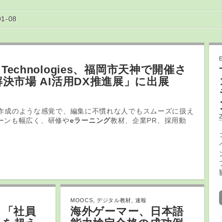
01-08
 Technologies、福岡市天神で開催さ
解決市場 AI活用DX推進展」に出展
ライド作成のような感覚で、編集に不慣れな人でもスムーズに扱え
ーンも幅広く、研修や
eラーニング
教材、企業PR、採用動
MOOCS
,
デジタル教材
,
速報
】「社員
海外ゲーマー、日本語