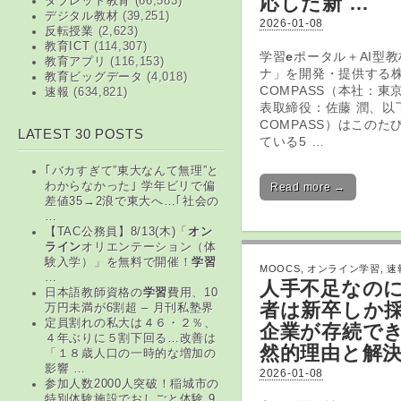
応した新 …
タブレット教育
(66,583)
デジタル教材
(39,251)
2026-01-08
反転授業
(2,623)
教育ICT
(114,307)
学習
e
ポータル＋AI型
教育アプリ
(116,153)
ナ」を開発・提供する
教育ビッグデータ
(4,018)
COMPASS（本社：東
速報
(634,821)
表取締役：佐藤 潤、以
COMPASS）はこのた
LATEST 30 POSTS
ている5 …
｢バカすぎて”東大なんて無理”と
わからなかった｣ 学年ビリで偏
Read more →
差値35→2浪で東大へ…｢社会の
…
【TAC公務員】8/13(木)「
オン
ライン
オリエンテーション（体
験入学）」を無料で開催！
学習
MOOCS
,
オンライン学習
,
速
…
人手不足なのに
日本語教師資格の
学習
費用、10
者は新卒しか採
万円未満が6割超 – 月刊私塾界
定員割れの私大は４６・２％、
企業が存続で
４年ぶりに５割下回る…改善は
然的理由と解
「１８歳人口の一時的な増加の
影響 …
2026-01-08
参加人数2000人突破！稲城市の
特別体験施設でおしごと体験 9