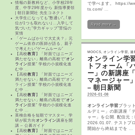
情報の新教科など、小学校28年
で学べます。 https://www
度、中学29年度から 新指導要領
ts.com/ …
| 朝日新聞社 先生コネクト
大学生になっても”塾通い”､｢単
位が1つも取れない｣…入学して
Read more →
気づいた”学力ギャップ”苦悩の
実情
「ゲームばかりで大丈夫？」元
ゲーム依存の医師が語る、親子
で考えたい“ゲームルール”
MOOCS
,
オンライン学習
,
速
【高校
教育
】「対面ではニーズ
オンライン学
満たせない」離島の高校で“
オン
トフォーム「
ライン
授業” 学校の小規模化進
む中 …
ー」の新講座
【高校
教育
】「対面ではニーズ
マネージャー
満たせない」離島の高校で“オン
ライン授業” 学校の小規模化進
– 朝日新聞
む中 …
2026-01-08
【高校
教育
】「対面ではニーズ
満たせない」離島の高校で“
オン
オンライン学習
プラッ
ライン
授業” 学校の小規模化進
む中 …
ルデミー」の新講座「
英検合格を短期でマスター、学
ャー」を公開. 配信元：P
研が双方向
オンライン
講座を開
2026.01.07. テス
講 – 公募ガイド
開始から終結までを …
【高校
教育
】「対面ではニーズ