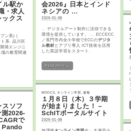
イル駅か
会2026』日本とインド
職・求人
ネシアの …
レックス
2026-01-08
… デジタルアート制作に没頭できる
環境を提供しています。 … ECCECC
プン系) |
／長門市内全小学校でECCの
デジタ
ト系. 品川区
ル教材
とアプリ導入 ICT技術を活用
の開発エンジニ
した英語学習をスタート.
上場の教育関連
Read more →
MOOCS
,
オンライン学習
,
速報
１月８日（木）３学期
ンスソフ
が始まりました！ –
2026-
SchITポータルサイト
のCAGRで
2026-01-08
Pando
放課後
オンライン学習
会 · 大瀬戸小