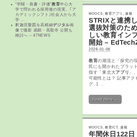
“学閥・肩書・評価”
教育
中心大
学で問われる採用後の現実。｢ア
MOOCS
,
教育アプリ
,
速報
カデミックシフト｣社会人から大
STRIXと連携
学 …
釈迦涅槃図を高精細
デジタル
画
選抜対策のた
像で撮影 函館・高龍寺 公開も
しい
教育
イン
検討へ – 47NEWS
開始 – EdTech
2026-01-08
教育
の潮流と「探究の現
民にも開かれたプラッ
指す「東北大
アプリ
」
可能性とは？ 記事アク
グ. 1 …
Read more →
MOOCS
,
教育ICT
,
速報
年間休日122日