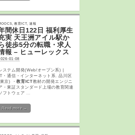
MOOCS
,
教育ICT
,
速報
年間休日122日 福利厚生
充実 天王洲アイル駅か
ら徒歩5分の転職・求人
情報 – ヒューレックス
2026-01-08
システム開発(Web/オープン系) |
IT・通信・インターネット系. 品川区
(東京) ・
教育ICT
教材の開発エンジニ
ア・東証スタンダード上場の教育関連
ソフトウェア …
Read more →