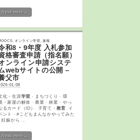
Read more →
MOOCS
,
オンライン学習
,
速報
令和8・9年度 入札参加
資格審査申請（指名願）
オンライン
申請システ
ムwebサイトの公開 –
養父市
2026-01-08
文化・生涯
学習
· まちづくり · 環
境・家屋の解体 · 農業 · 林業 · やっ
ぷるカード（ID）. 子育て・
教育
. イ
ベント · #こどもまんなかやってみた
· 妊娠から …
Read more →