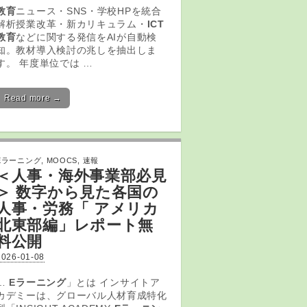
教育
ニュース・SNS・学校HPを統合
解析授業改革・新カリキュラム・
ICT
教育
などに関する発信をAIが自動検
知。教材導入検討の兆しを抽出しま
す。 年度単位では …
Read more →
Eラーニング
,
MOOCS
,
速報
＜人事・海外事業部必見
＞ 数字から見た各国の
人事・労務「 アメリカ
北東部編」レポート無
料公開
2026-01-08
…
Eラーニング
」とは インサイトア
カデミーは、グローバル人材育成特化