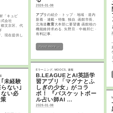
2026-01-08
アプリ
の紹介 · トップ · 地域 · 道内
教材「キュビ
新着 · 連載・特集. 独自. 函館市長、
株式会社
北海道
教育
大本部に要望書 函館校の
京都文京区、代
機能維持求める. 矢野旦 · 中橋邦仁 ·
下
有料記事.
び、現在提供し
Read more →
Eラーニング
,
MOOCS
,
速報
B.LEAGUEとAI英語学
報
｢未経験
習アプリ「マグナとふ
らない｣
しぎの少女」がコラ
きない必
ボ！ 『バスケットボー
決策
ル占い師AI …
2026-01-08