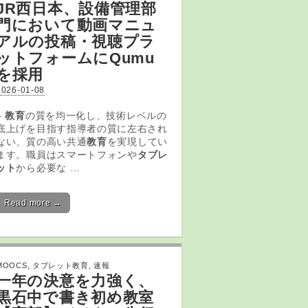
JR西日本、設備管理部
門において動画マニュ
アルの投稿・視聴プラ
ットフォームにQumu
を採用
2026-01-08
–
教育
の質を均一化し、技術レベルの
底上げを目指す指導者の質に左右され
ない、質の高い共通
教育
を実現してい
ます。職員はスマートフォンや
タブレ
ット
から必要な …
Read more →
MOOCS
,
タブレット教育
,
速報
一年の決意を力強く、
黒石中で書き初め教室