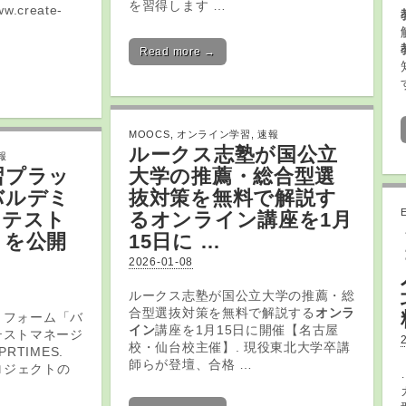
を習得します …
.create-
Read more →
MOOCS
,
オンライン学習
,
速報
ルークス志塾が国公立
報
習
プラッ
大学の推薦・総合型選
バルデミ
抜対策を無料で解説す
「テスト
る
オンライン
講座を1月
」を公開
15日に …
2026-01-08
ルークス志塾が国公立大学の推薦・総
合型選抜対策を無料で解説する
オンラ
トフォーム「バ
イン
講座を1月15日に開催【名古屋
テストマネージ
校・仙台校主催】. 現役東北大学卒講
RTIMES.
師らが登壇、合格 …
トプロジェクトの