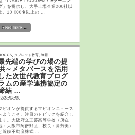
型「INSIGHT ACADEMY
Eラーニン
グ
」を提供し、大手上場企業200社以
上、10,000名以上の …
Read more →
MOOCS
,
タブレット教育
,
速報
最先端の学びの場の提
供～メタバースを活用
した次世代
教育
プログ
ラムの産学連携協定の
締結 …
2026-01-08
マピオンが提供するマピオンニュース
へようこそ。注目のトピックを紹介し
ます。大阪府立工芸高等学校（所在
地：大阪市阿倍野区、校長：角芳美）
と近鉄不動産株式 …