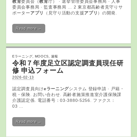
教育
委員会（
教育
庁） · 選挙管理委員会事務局 · 人事
委員会事務局 · 監査事務局 … 2 東京都高齢者見守りサ
ポーター
アプリ
（見守り活動の支援
アプリ
）の開発.
Read more →
Eラーニング
,
MOOCS
,
速報
令和７年度足立区認定調査員現任研
修 申込フォーム
2026-02-13
認定調査員向け
eラーニング
システム 登録申請 · 戸籍・
税・保険. お問い合わせ. 高齢者施策推進室介護保険課
介護認定係. 電話番号：03-3880-5256. ファクス：
03 …
Read more →