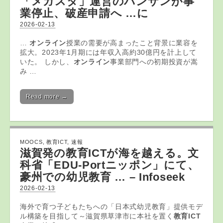
「メガスタ」運営のバンザンが事
業停止、破産申請へ …に
2026-02-13
…
オンライン
授業の需要が高まったこと背景に業容を
拡大。2023年1月期には年収入高約30億円を計上して
いた。 しかし、
オンライン
事業部門への初期投資が嵩
み …
Read more →
MOOCS
,
教育ICT
,
速報
滋賀発の
教育ICT
が海を越える。文
科省「EDU-Portニッポン」にて、
豪州での幼児教育 … – Infoseek
2026-02-13
海外で育つ子どもたちへの「日本式幼児教育」提供モデ
ル構築を目指して～滋賀県草津市に本社を置く
教育ICT