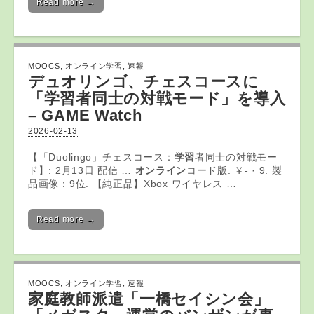
Read more →
MOOCS
,
オンライン学習
,
速報
デュオリンゴ、チェスコースに
「
学習
者同士の対戦モード」を導入
– GAME Watch
2026-02-13
【「Duolingo」チェスコース：
学習
者同士の対戦モー
ド】: 2月13日 配信 …
オンライン
コード版. ￥- · 9. 製
品画像：9位. 【純正品】Xbox ワイヤレス …
Read more →
MOOCS
,
オンライン学習
,
速報
家庭教師派遣「一橋セイシン会」