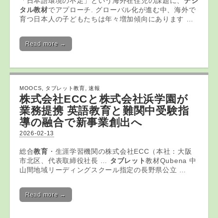
「日本語環境の不足」という海外在住児の課題に、
デジ
タル教材
でアプローチ. グローバル化が進む中、海外で
育つ日本人の子どもたちは年々増加傾向にあります …
Read more →
MOOCS
,
タブレット教育
,
速報
株式会社ECCと株式会社浜学園が
業務提携 英語
教育
と難関中受験指
導の融合で新事業創出へ
2026-02-13
総合
教育
・生涯学習機関の株式会社ECC（本社：大阪
市北区、代表取締役社長 …
タブレット
教材Qubena 中
山間地域リーディングスクール指定の長野県公立 …
Read more →