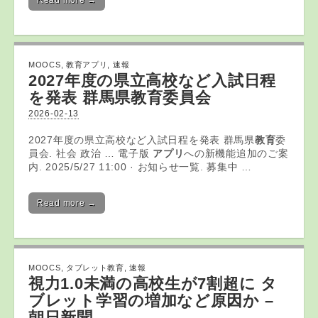
Read more →
MOOCS
,
教育アプリ
,
速報
2027年度の県立高校など入試日程
を発表 群馬県
教育
委員会
2026-02-13
2027年度の県立高校など入試日程を発表 群馬県
教育
委
員会. 社会 政治 … 電子版
アプリ
への新機能追加のご案
内. 2025/5/27 11:00 · お知らせ一覧. 募集中 …
Read more →
MOOCS
,
タブレット教育
,
速報
視力1.0未満の高校生が7割超に
タ
ブレット
学習の増加など原因か –
朝日新聞