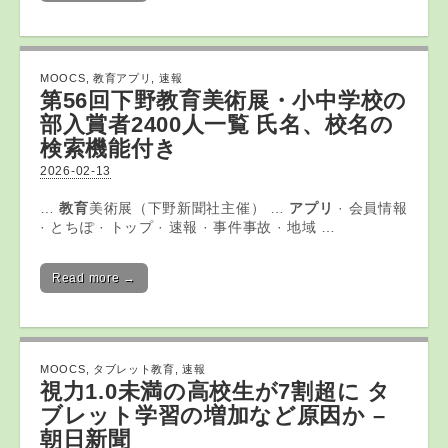
MOOCS
,
教育アプリ
,
速報
第56回下野
教育
美術展・小中学校の
部入賞者2400人一覧 氏名、校名の
検索機能付き
2026-02-13
…
教育
美術展（下野新聞社主催） …
アプリ
· 会員情報
· とちぽ · トップ · 速報 · 事件事故 · 地域 …
Read more →
MOOCS
,
タブレット教育
,
速報
視力1.0未満の高校生が7割超に
タ
ブレット
学習の増加など原因か –
朝日新聞