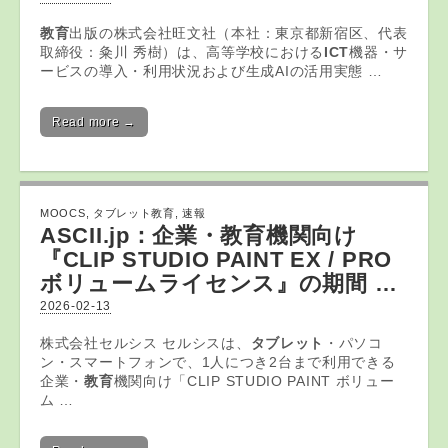
教育
出版の株式会社旺文社（本社：東京都新宿区、代表
取締役：粂川 秀樹）は、高等学校における
ICT
機器・サ
ービスの導入・利用状況および生成AIの活用実態 …
Read more →
MOOCS
,
タブレット教育
,
速報
ASCII.jp：企業・
教育
機関向け
『CLIP STUDIO PAINT EX / PRO
ボリュームライセンス』の期間 …
2026-02-13
株式会社セルシス セルシスは、
タブレット
・パソコ
ン・スマートフォンで、1人につき2台まで利用できる
企業・
教育
機関向け「CLIP STUDIO PAINT ボリュー
ム …