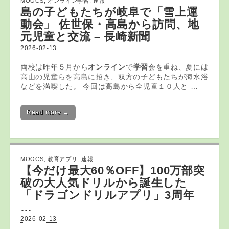
MOOCS
,
オンライン学習
,
速報
島の子どもたちが岐阜で「雪上運
動会」 佐世保・高島から訪問、地
元児童と交流 – 長崎新聞
2026-02-13
両校は昨年５月から
オンライン
で
学習
会を重ね、夏には
高山の児童らを高島に招き、双方の子どもたちが海水浴
などを満喫した。 今回は高島から全児童１０人と …
Read more →
MOOCS
,
教育アプリ
,
速報
【今だけ最大60％OFF】100万部突
破の大人気ドリルから誕生した
「ドラゴンドリル
アプリ
」3周年
…
2026-02-13