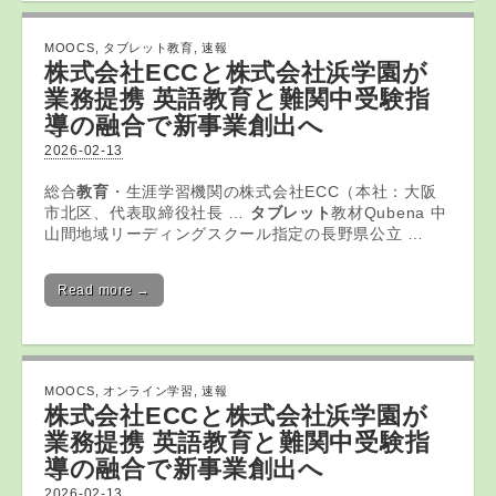
MOOCS
,
タブレット教育
,
速報
株式会社ECCと株式会社浜学園が
業務提携 英語
教育
と難関中受験指
導の融合で新事業創出へ
2026-02-13
総合
教育
・生涯学習機関の株式会社ECC（本社：大阪
市北区、代表取締役社長 …
タブレット
教材Qubena 中
山間地域リーディングスクール指定の長野県公立 …
Read more →
MOOCS
,
オンライン学習
,
速報
株式会社ECCと株式会社浜学園が
業務提携 英語
教育
と難関中受験指
導の融合で新事業創出へ
2026-02-13