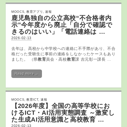
MOOCS
,
教育アプリ
,
速報
鹿児島独自の公立高校“不合格者内
示”今年度から廃止「自分で確認で
きるのはいい」「電話連絡は …
2026-02-13
去年は、高校から中学校への連絡に不手際があり、不合
格だった受験生に事前の連絡をしなかったケースもあり
ました。 （県
教育
員会・高校
教育
課 吉元彰一課長 …
Read more →
MOOCS
,
教育ICT
,
速報
【2026年度】全国の高等学校にお
ける
ICT
・AI活用実態調査 ～激変し
た生成AI活用意識と高校
教育
…
2026-02-13