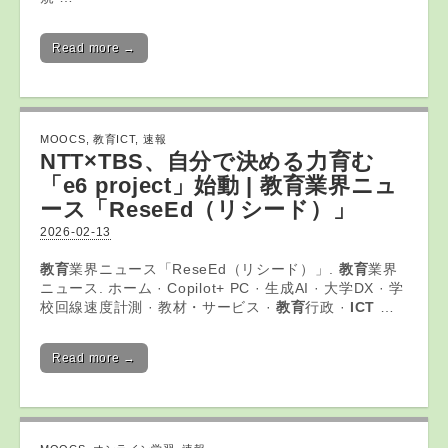
Read more →
MOOCS
,
教育ICT
,
速報
NTT×TBS、自分で決める力育む
「e6 project」始動 |
教育
業界ニュ
ース「ReseEd（リシード）」
2026-02-13
教育
業界ニュース「ReseEd（リシード）」.
教育
業界
ニュース. ホーム · Copilot+ PC · 生成AI · 大学DX · 学
校回線速度計測 · 教材・サービス ·
教育
行政 ·
ICT
…
Read more →