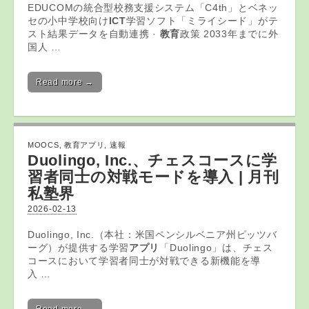
EDUCOMの統合型校務支援システム「C4th」とベネッ
セの小中学校向け
ICT
学習ソフト「ミライシード」がテ
スト結果データを自動連携 ·
教育
政策 2033年までに外
国人 …
Read more →
MOOCS
,
教育アプリ
,
速報
Duolingo, Inc.、チェスコースに学
習者同士の対戦モードを導入 | 月刊
私塾界
2026-02-13
Duolingo, Inc.（本社：米国ペンシルベニア州ピッツバ
ーグ）が提供する学習
アプリ
「Duolingo」は、チェス
コースにおいて学習者同士が対戦できる新機能を導
入 …