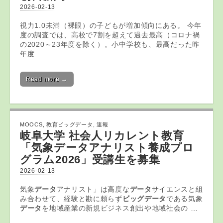
2026-02-13
視力1.0未満（裸眼）の子どもが増加傾向にある。 今年
度の調査では、高校で7割を超えて過去最高（コロナ禍
の2020～23年度を除く）。小中学校も、最高だった昨
年度 …
Read more →
MOOCS
,
教育ビッグデータ
,
速報
岐阜大学 社会人リカレント
教育
「気象
データ
アナリスト養成プロ
グラム2026」受講生を募集
2026-02-13
気象
データ
アナリスト」は高度な
データ
サイエンスと組
み合わせて、経験と勘に頼らず
ビッグデータ
である気象
データ
を地域産業の新規ビジネス創出や地域社会の …