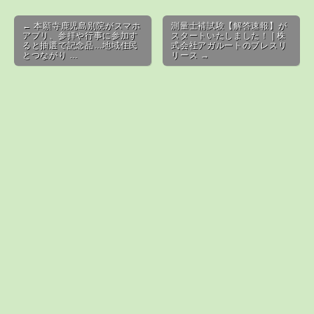
Post navigation
← 本願寺鹿児島別院がスマホ
測量士補試験【解答速報】が
アプリ、参拝や行事に参加す
スタートいたしました！ | 株
ると抽選で記念品…地域住民
式会社アガルートのプレスリ
とつながり …
リース →