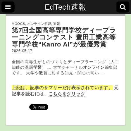
EdTech速報
MOOCS
,
オンライン学習
,
速報
第7回全国高等専門学校ディープラ
ーニングコンテスト 豊田工業高等
専門学校“Kanro AI”が最優秀賞
2026-05-17
全国の高専生がものづくりとディープラーニング（人工
知能の深層
学習
） ... 大学ジャーナル
オンライン
編集部
です。 大学や
教育
に対する知見・関心の高い ...
上記は、記事のサマリーだけ表示されています。
元
記事を読むには、
こちらをクリック