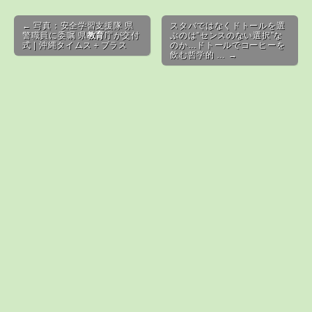
Post navigation
← 写真：安全学習支援隊 県
スタバではなくドトールを選
警職員に委嘱 県
教育
庁が交付
ぶのは”センスのない選択”な
式 | 沖縄タイムス＋プラス
のか…ドトールでコーヒーを
飲む哲学的 … →