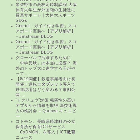
泉佐野市の高校定時制課程 大阪
体育大学生が外国籍の生徒達に
授業サポート | 大体大スポーツ
SDGs
Gemini「ガイド付き学習」スコ
アボード実装へ【
アプリ
解析】
– Jetstream BLOG
Gemini「ガイド付き学習」スコ
アボード実装へ【
アプリ
解析】
– Jetstream BLOG
グローバルで活躍するために
「中学受験」は本当に必要？ 海
外のトップ大に進学する子がや
って …
【8/19開催】鉄道事業者向け初
開催！運転士
タブレット
導入で
鉄道現場はどう変わる？事例公
開 …
“トクリュウ”対策 秘匿性の高い
アプリ
から情報を取得 新技術導
入の検討会 – Quebee キュエビ
ー
コドモン、長崎県時津町の公立
保育所が保育ICTサービス
「CoDMON」を導入 | ICT
教育
ニュース