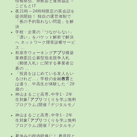
情報発信、県教委と連携協定 –
こどもとIT
夜21時～24時時限定の英会話を
提供開始！ 独自の運営体制で
「夜の予約取れない問題」を解
決
学校・企業の「つながらない」
「遅い」をパケット解析で解決
へ ネットワーク障害診断サービ
ス …
和泉市ウォーキング
アプリ
構築
業務委託公募型指名競争入札
（郵便入札）に関する事業者公
募の …
「投資をはじめている友人もい
るけれど…」学校の金融
教育
と
は違う、中高生が体験した「28
歳の …
神山まるごと高専､中学1・2年
生対象｢
アプリ
づくりを学ぶ無料
プログラム｣開催 ｢デジタルモノ
…
神山まるごと高専､中学1・2年
生対象｢
アプリ
づくりを学ぶ無料
プログラム｣開催 ｢デジタルモノ
…
夏休みの校内研修に！ 教員役と