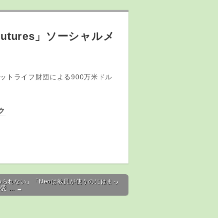
utures」ソーシャルメ
ットライフ財団による900万米ドル
ク
勤められない」「Neoは教員が使うのにはまっ
愛 … →