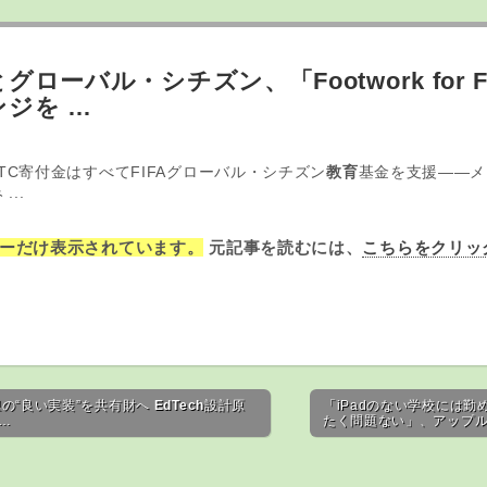
ローバル・シチズン、「Footwork for F
ジを …
1:26 UTC寄付金はすべてFIFAグローバル・シチズン
教育
基金を支援――メ
..
ーだけ表示されています。
元記事を読むには、
こちらをクリッ
構想の“良い実装”を共有財へ
EdTech
設計原
「iPadのない学校には
 …
たく問題ない」、アップル