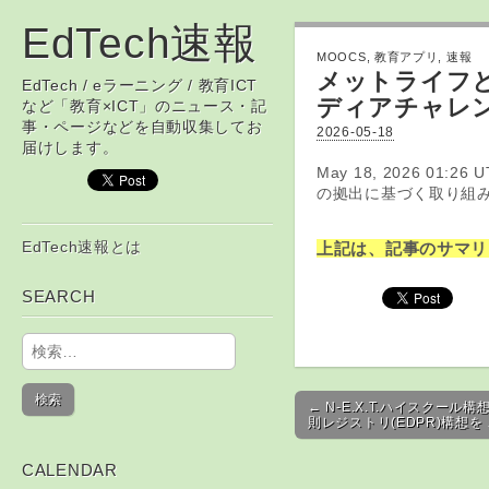
EdTech速報
MOOCS
,
教育アプリ
,
速報
メットライフとグ
EdTech / eラーニング / 教育ICT
ディアチャレン
など「教育×ICT」のニュース・記
事・ページなどを自動収集してお
2026-05-18
届けします。
May 18, 2026 0
の拠出に基づく取り組み .
Skip to content
EdTech速報とは
上記は、記事のサマリ
Main menu
SEARCH
検索:
Post navigation
← N-E.X.T.ハイスクール
則レジストリ(EDPR)構想を
CALENDAR