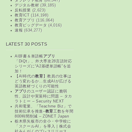
タブレット教育
(66,547)
デジタル教材
(39,185)
反転授業
(2,623)
教育ICT
(114,198)
教育アプリ
(116,064)
教育ビッグデータ
(4,016)
速報
(634,277)
LATEST 30 POSTS
AI辞書＆単語帳
アプリ
「DiQt」、外大専攻28言語対応
シリーズに“A2基礎単語帳”を追
加！
【AI時代の
教育
】教員の仕事は
どう変わるか…生成AIが広げる
英語教材づくりの可能性
アプリ
のユーザー認証に脆弱
性、設計や実装時に問題 – タカ
ラトミー – Security NEXT
共和電業、「Teachme Biz」で
技術伝承を推進–
教育
工数を年間
800時間削減 – ZDNET Japan
栃木県矢板市の全小・中学校に
「スクールAI」を導入 | 株式会
社みんがくのプレスリリース