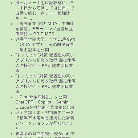
撮ったノートを暗記教材に。テ
スト日から逆算して復習日まで
自動で組む「赤シート勉強計
画」を …
『海外事業 実践 MBA：中期計
画策定』
Eラーニング
新講座提
供開始 – PR TIMES
追手門学院大学、全学DL率99％
「OIDAI
アプリ
」その開発背景
に迫る記事を公開
“トクリュウ”対策 秘匿性の高い
アプリ
から情報を取得 新技術導
入の検討会 – KAB 熊本朝日放
送
“トクリュウ”対策 秘匿性の高い
アプリ
から情報を取得 新技術導
入の検討会 – KAB 熊本朝日放
送
「Claude徹底解説」を公開！
ChatGPT・Copilot・Gemini・
Claudeを機能別／業務別に比較
理工学部土木・都市防災コース
で横浜市水道局と連携した講義
とワークショップが行われまし
た
青森県の県立学校66校がnoteで