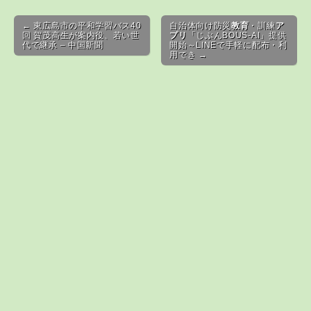
Post navigation
← 東広島市の平和学習バス40
自治体向け防災
教育
・訓練
ア
回 賀茂高生が案内役、若い世
プリ
「じぶんBOUS-AI」提供
代で継承 – 中国新聞
開始～LINEで手軽に配布・利
用でき →