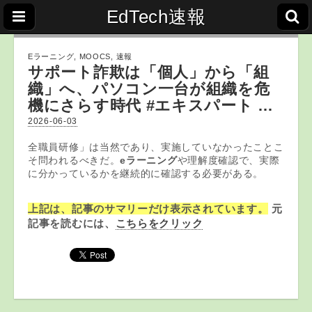
EdTech速報
Eラーニング
,
MOOCS
,
速報
サポート詐欺は「個人」から「組
織」へ、パソコン一台が組織を危
機にさらす時代 #エキスパート …
2026-06-03
全職員研修」は当然であり、実施していなかったことこ
そ問われるべきだ。
eラーニング
や理解度確認で、実際
に分かっているかを継続的に確認する必要がある。
上記は、記事のサマリーだけ表示されています。
元
記事を読むには、
こちらをクリック