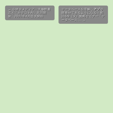
Post navigation
← ＧＭＯメディア—大修館書
データベースを理解し
アプリ
店と「カクコトAI」共同開
開発ができるようになる！初
発、2027年4月提供開始
回6/9（火）無料セミナー「デ
ータベース … →