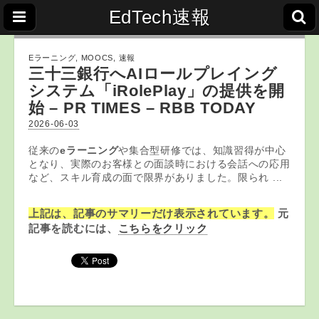
EdTech速報
Eラーニング
,
MOOCS
,
速報
三十三銀行へAIロールプレイング
システム「iRolePlay」の提供を開
始 – PR TIMES – RBB TODAY
2026-06-03
従来の
eラーニング
や集合型研修では、知識習得が中心
となり、実際のお客様との面談時における会話への応用
など、スキル育成の面で限界がありました。限られ ...
上記は、記事のサマリーだけ表示されています。
元
記事を読むには、
こちらをクリック