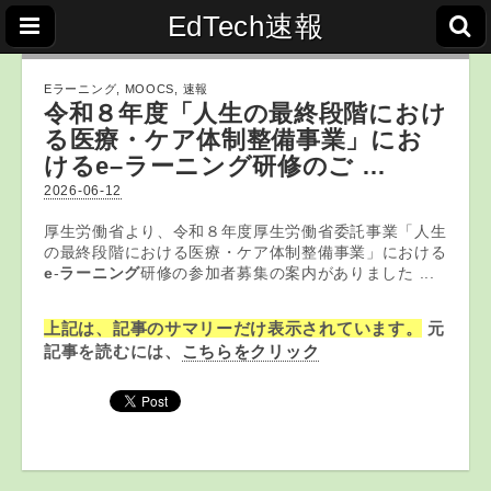
EdTech速報
Eラーニング
,
MOOCS
,
速報
令和８年度「人生の最終段階におけ
る医療・ケア体制整備事業」にお
ける
e
–
ラーニング
研修のご …
2026-06-12
厚生労働省より、令和８年度厚生労働省委託事業「人生
の最終段階における医療・ケア体制整備事業」における
e
-
ラーニング
研修の参加者募集の案内がありました ...
上記は、記事のサマリーだけ表示されています。
元
記事を読むには、
こちらをクリック