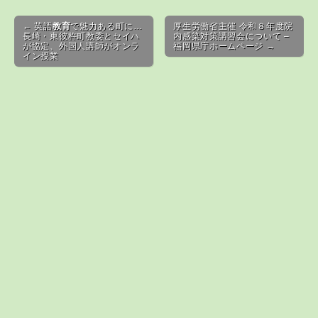
Post navigation
← 英語
教育
で魅力ある町に…
厚生労働省主催 令和８年度院
長崎・東彼杵町教委とセイハ
内感染対策講習会について –
が協定、外国人講師がオンラ
福岡県庁ホームページ →
イン授業