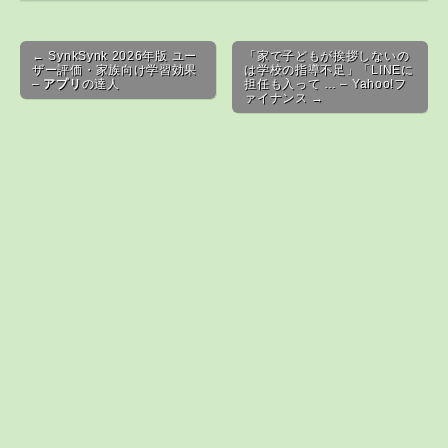
Post navigation
← SynkSynk 2026年版 ユー
「家で子どもが挨拶しないの
ザー評価・家族向け学習効果
は学校の指導不足」「LINEに
–
アプリ
の達人
担任も入って … – Yahoo!フ
ァイナンス →