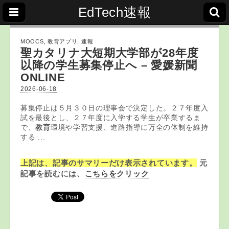
EdTech速報
MOOCS
,
教育アプリ
,
速報
聖カタリナ大短期大学部が28年度
以降の学生募集停止へ – 愛媛新聞
ONLINE
2026-06-18
募集停止は５月３０日の理事会で決定した。２７年度入
試を最後とし、２７年度に入学する学生が卒業するま
で、
教育
環境や学習支援、進路指導に万全の体制を維持
する ...
上記は、記事のサマリーだけ表示されています。
元
記事を読むには、
こちらをクリック