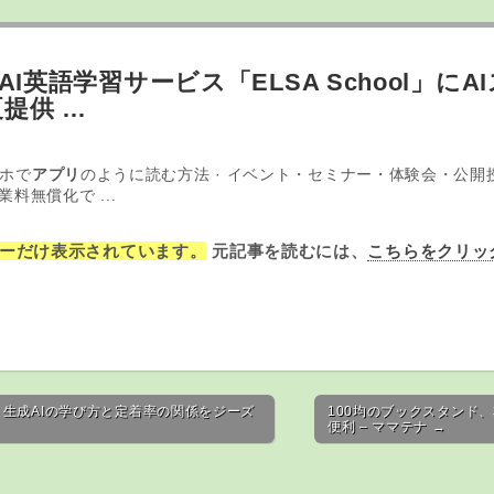
an、AI英語学習サービス「ELSA School」
提供 …
ホで
アプリ
のように読む方法 · イベント・セミナー・体験会・公開
料無償化で ...
ーだけ表示されています。
元記事を読むには、
こちらをクリッ
。生成AIの学び方と定着率の関係をジーズ
100均のブックスタンド
便利 – ママテナ →