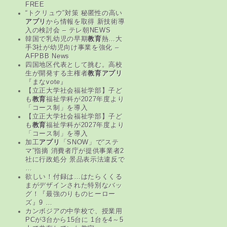
FREE
“トクリュウ”対策 秘匿性の高い
アプリ
から情報を取得 新技術導
入の検討会 – テレ朝NEWS
韓国で乳幼児の早期
教育
熱…大
手3社が幼児向け事業を強化 –
AFPBB News
四国地区代表として挑む。高校
生が開発する主権者
教育アプリ
『まなvote』
【立正大学社会福祉学部】子ど
も
教育
福祉学科が2027年度より
「コース制」を導入
【立正大学社会福祉学部】子ど
も
教育
福祉学科が2027年度より
「コース制」を導入
加工
アプリ
「SNOW」で“ステ
マ”指摘 消費者庁が提供事業者2
社に行政処分 景品表示法違反で
…
欲しい！付録は…はたらくくる
まがデザインされた特別なバッ
グ！『最強のりものヒーロー
ズ』9 …
カンボジアの中学校で、授業用
PCが3台から15台に 1台を4～5