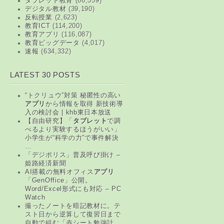
タブレット教育
(66,559)
デジタル教材
(39,190)
反転授業
(2,623)
教育ICT
(114,200)
教育アプリ
(116,087)
教育ビッグデータ
(4,017)
速報
(634,332)
LATEST 30 POSTS
“トクリュウ”対策 秘匿性の高い
アプリ
から情報を取得 新技術導
入の検討会 | khb東日本放送
【自由研究】「
タブレット
で調
べるより実験するほうがいい」
小学生が“科学の力”で事件解決
…
「デジポリス」普及呼び掛け –
姫路経済新聞
AI搭載の無料オフィス
アプリ
「GenOffice」公開。
Word/Excel形式にも対応 – PC
Watch
撮ったノートを暗記教材に。テ
スト日から逆算して復習日まで
自動で組む「赤シート勉強計