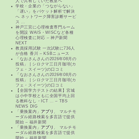
人で共有していた教室へ
学校・企業の「つながらない」
「遅い」をパケット解析で解決
へ ネットワーク障害診断サービ
ス …
神戸三宮に心理検査専門ルーム
を開設 WAIS・WISCなど各種
心理検査に対応 – 神戸新聞
NEXT
教員採用試験 一次試験に736人
が合格 香川 – KSBニュース
「なおさんさんの2026年08月の
投稿」 | シロクマ三日月珈琲(カ
フェ・スイーツ)の口コミ
「なおさんさんの2026年08月の
投稿」 | シロクマ三日月珈琲(カ
フェ・スイーツ)の口コミ
【全国学力テストの結果】宮城
は小中学校ともに全国平均上回
る教科なし・ICT … – TBS
NEWS DIG
「乗換案内」
アプリ
、 マルチモ
ーダル経路検索を多言語で提供
開始 – 福井新聞
「乗換案内」
アプリ
、 マルチモ
ーダル経路検索を多言語で提供
開始 – 福井新聞