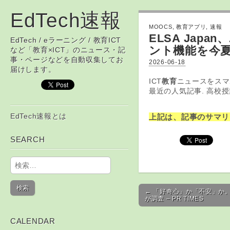
EdTech速報
MOOCS
,
教育アプリ
,
速報
ELSA Jap
EdTech / eラーニング / 教育ICT
ント機能を今夏
など「教育×ICT」のニュース・記
事・ページなどを自動収集してお
2026-06-18
届けします。
ICT
教育
ニュースをスマ
最近の人気記事. 高校授業
Skip to content
EdTech速報とは
上記は、記事のサマリ
Main menu
SEARCH
検索:
Post navigation
← 「好奇心」か「不安」か
が調査 – PR TIMES
CALENDAR