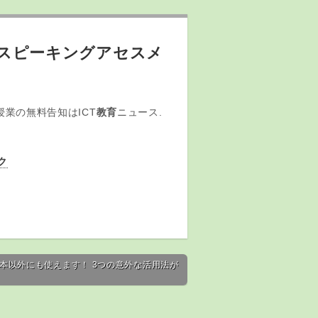
にAIスピーキングアセスメ
授業の無料告知はICT
教育
ニュース.
ク
、本以外にも使えます！ 3つの意外な活用法が