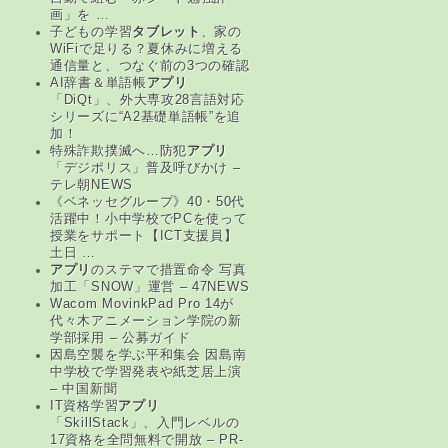
画」を …
子どもの学習
タブレット
、家の
WiFiで足りる？夏休みに増える
通信量と、つなぐ前の3つの確認
AI辞書＆単語帳
アプリ
「DiQt」、外大専攻28言語対応
シリーズに“A2基礎単語帳”を追
加！
特殊詐欺撲滅へ…防犯
アプリ
「デジポリス」普及呼びかけ –
テレ朝NEWS
《ベネッセグループ》40・50代
活躍中！小中学校でPCを使って
授業をサポート【ICT支援員】
土日 …
アプリ
のステマで措置命令 写真
加工「SNOW」運営 – 47NEWS
Wacom MovinkPad Pro 14が
代々木アニメーション学院の新
学部採用 – 公募ガイド
因島空襲を学ぶ平和集会 因島南
中学校で学習発表や紙芝居上演
– 中国新聞
IT資格学習
アプリ
「SkillStack」、入門レベルの
17資格を全問無料で開放 – PR-