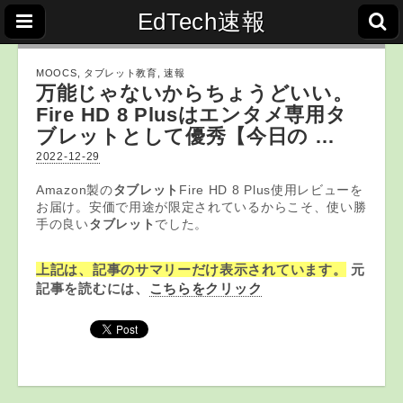
EdTech速報
MOOCS
,
タブレット教育
,
速報
万能じゃないからちょうどいい。
Fire HD 8 Plusはエンタメ専用
タ
ブレット
として優秀【今日の …
2022-12-29
Amazon製の
タブレット
Fire HD 8 Plus使用レビューを
お届け。安価で用途が限定されているからこそ、使い勝
手の良い
タブレット
でした。
上記は、記事のサマリーだけ表示されています。
元
記事を読むには、
こちらをクリック