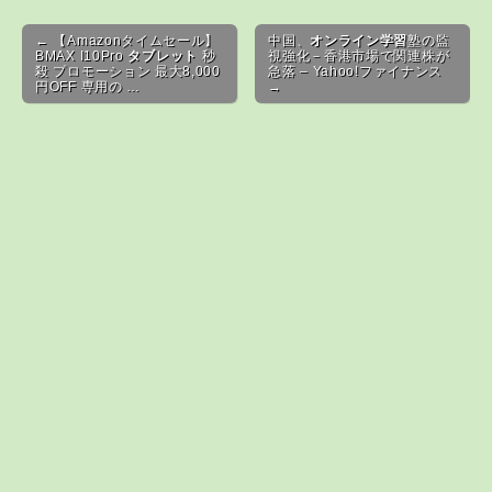
Post navigation
← 【Amazonタイムセール】
中国、
オンライン学習
塾の監
BMAX I10Pro
タブレット
秒
視強化－香港市場で関連株が
殺 プロモーション 最大8,000
急落 – Yahoo!ファイナンス
円OFF 専用の …
→