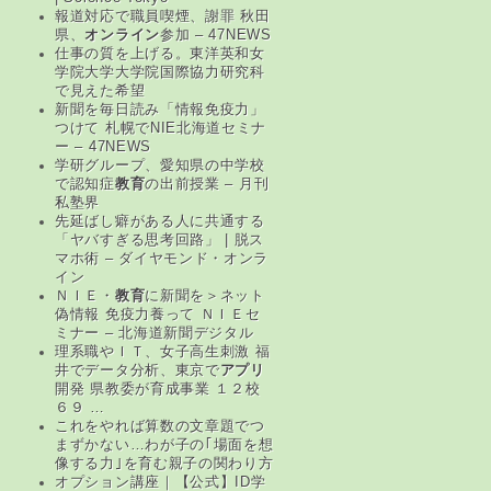
報道対応で職員喫煙、謝罪 秋田
県、
オンライン
参加 – 47NEWS
仕事の質を上げる。東洋英和女
学院大学大学院国際協力研究科
で見えた希望
新聞を毎日読み「情報免疫力」
つけて 札幌でNIE北海道セミナ
ー – 47NEWS
学研グループ、愛知県の中学校
で認知症
教育
の出前授業 – 月刊
私塾界
先延ばし癖がある人に共通する
「ヤバすぎる思考回路」 | 脱ス
マホ術 – ダイヤモンド・オンラ
イン
ＮＩＥ・
教育
に新聞を＞ネット
偽情報 免疫力養って ＮＩＥセ
ミナー – 北海道新聞デジタル
理系職やＩＴ、女子高生刺激 福
井でデータ分析、東京で
アプリ
開発 県教委が育成事業 １２校
６９ …
これをやれば算数の文章題でつ
まずかない…わが子の｢場面を想
像する力｣を育む親子の関わり方
オプション講座｜【公式】ID学