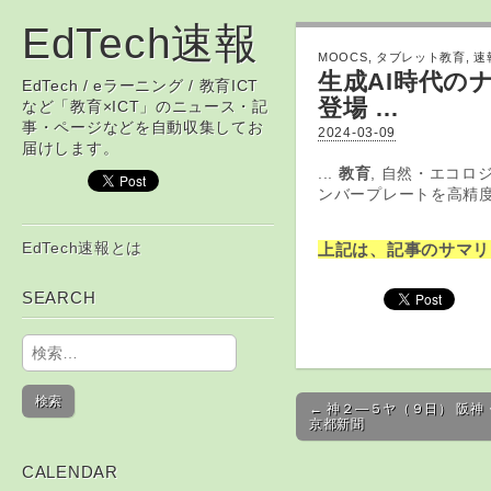
EdTech速報
MOOCS
,
タブレット教育
,
速
生成AI時代の
EdTech / eラーニング / 教育ICT
登場 …
など「教育×ICT」のニュース・記
事・ページなどを自動収集してお
2024-03-09
届けします。
...
教育
, 自然・エコロジ
ンバープレートを高精度
Skip to content
EdTech速報とは
上記は、記事のサマリ
Main menu
SEARCH
検索:
Post navigation
← 神２―５ヤ（９日） 阪神
京都新聞
CALENDAR