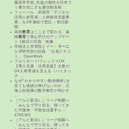
園高等学校_生徒の個性を日本で
１番大切にする通信制高校
フォーバル、岩国市「デジタル
活用人材育成・人材確保支援事
業」を2年連続で受託 – 朝日新
聞
高校
教育
はここまで変わる、遠
隔
教育
で進む学びのアップデー
ト 1枚目の写真・画像
学校法人学習院とイー・
ラーニ
ング
研究所の比較 「社員クチコ
ミ」 OpenWork
フルリモート/フレックスOK
【導入支援・活用支援】企業の
DX人材育成を支える《ハイタッ
チ …
なぜ｢わかりやすい動画教材｣を
見ても成績が伸びないのか…元
海上自衛隊の数学教官が明かす
…
［アルビ新潟Ｌ］リーグ制覇へ
「みんなで守り切る」帰ってき
た守護神・平尾知佳選手ら –
47NEWS
［アルビ新潟Ｌ］リーグ制覇へ
「みんなで守り切る」帰ってき