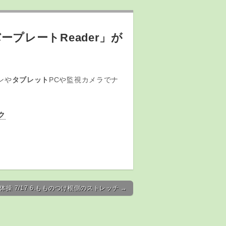
プレートReader」が
ンや
タブレット
PCや監視カメラでナ
ク
操 7/17 6.もものつけ根側のストレッチ →