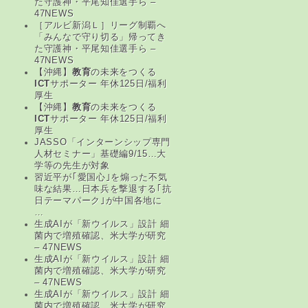
た守護神・平尾知佳選手ら –
47NEWS
［アルビ新潟Ｌ］リーグ制覇へ
「みんなで守り切る」帰ってき
た守護神・平尾知佳選手ら –
47NEWS
【沖縄】
教育
の未来をつくる
ICT
サポーター 年休125日/福利
厚生
【沖縄】
教育
の未来をつくる
ICT
サポーター 年休125日/福利
厚生
JASSO「インターンシップ専門
人材セミナー」基礎編9/15…大
学等の先生が対象
習近平が｢愛国心｣を煽った不気
味な結果…日本兵を撃退する｢抗
日テーマパーク｣が中国各地に
…
生成AIが「新ウイルス」設計 細
菌内で増殖確認、米大学が研究
– 47NEWS
生成AIが「新ウイルス」設計 細
菌内で増殖確認、米大学が研究
– 47NEWS
生成AIが「新ウイルス」設計 細
菌内で増殖確認、米大学が研究