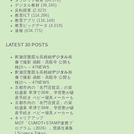
タブレット教育
(66,578)
デジタル教材
(39,245)
反転授業
(2,623)
教育ICT
(114,296)
教育アプリ
(116,148)
教育ビッグデータ
(4,018)
速報
(634,775)
LATEST 30 POSTS
釈迦涅槃図を高精細
デジタル
画
像で撮影 函館・高龍寺 公開も
検討へ – 47NEWS
釈迦涅槃図を高精細
デジタル
画
像で撮影 函館・高龍寺 公開も
検討へ – 47NEWS
京都市内の「名門百貨店」の栄
枯盛衰 草津で36年、学習塾が破
産手続き ベビー寝具メーカーも
京都市内の「名門百貨店」の栄
枯盛衰 草津で36年、学習塾が破
産手続き ベビー寝具メーカーも
キャリアアップ
MOT「CUMOT×STAMP連携プ
ログラム（2026）」受講生募集
| Science Tokyo