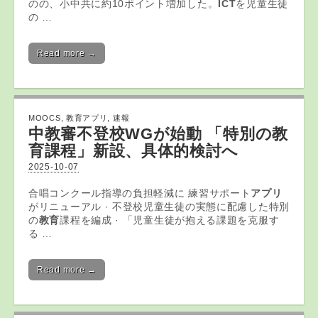
のの、小中共に約10ポイント増加した。
ICT
を児童生徒
の …
Read more →
MOOCS
,
教育アプリ
,
速報
中教審不登校WGが始動 「特別の
教
育
課程」新設、具体的検討へ
2025-10-07
合唱コンクール指導の負担軽減に 練習サポート
アプリ
がリニューアル · 不登校児童生徒の実態に配慮した特別
の
教育
課程を編成 · 「児童生徒が抱える課題を克服す
る …
Read more →