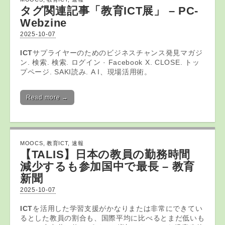
タグ関連記事「
教育ICT
展」 – PC-
Webzine
2025-10-07
ICT
サプライヤーのためのビジネスチャンス発見マガジ
ン. 検索. 検索. ログイン · Facebook X. CLOSE. トッ
プページ. SAKI読み. A I、現場活用術。
Read more →
MOOCS
,
教育ICT
,
速報
【TALIS】日本の教員の勤務時間
減少するも参加国中で最長 –
教育
新聞
2025-10-07
ICT
を活用した学習支援がかなりまたは非常にできてい
るとした教員の割合も、国際平均に比べるとまだ低いも