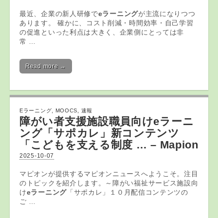
最近、企業の新人研修で
eラーニング
が主流になりつつ
あります。 確かに、コスト削減・時間効率・自己学習
の促進といった利点は大きく、企業側にとっては非
常 …
Read more →
Eラーニング
,
MOOCS
,
速報
障がい者支援施設職員向け
eラーニ
ング
「サポカレ」新コンテンツ
「こどもを支える制度 … – Mapion
2025-10-07
マピオンが提供するマピオンニュースへようこそ。注目
のトピックを紹介します。～障がい福祉サービス施設向
け
eラーニング
「サポカレ」１０月配信コンテンツの
ご …