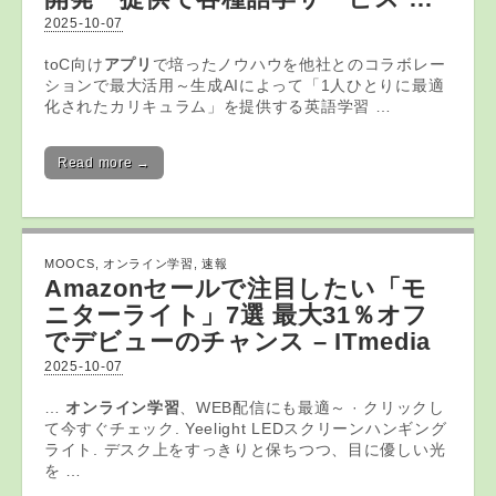
2025-10-07
toC向け
アプリ
で培ったノウハウを他社とのコラボレー
ションで最大活用～生成AIによって「1人ひとりに最適
化されたカリキュラム」を提供する英語学習 …
Read more →
MOOCS
,
オンライン学習
,
速報
Amazonセールで注目したい「モ
ニターライト」7選 最大31％オフ
でデビューのチャンス – ITmedia
2025-10-07
…
オンライン学習
、WEB配信にも最適～ · クリックし
て今すぐチェック. Yeelight LEDスクリーンハンギング
ライト. デスク上をすっきりと保ちつつ、目に優しい光
を …