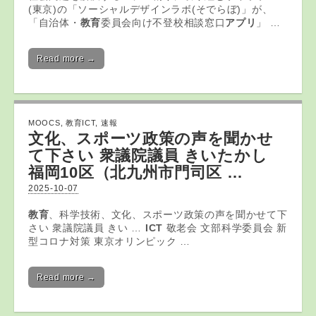
(東京)の「ソーシャルデザインラボ(そでらぼ)」が、
「自治体・
教育
委員会向け不登校相談窓口
アプリ
」 …
Read more →
MOOCS
,
教育ICT
,
速報
文化、スポーツ政策の声を聞かせ
て下さい 衆議院議員 きいたかし
福岡10区（北九州市門司区 …
2025-10-07
教育
、科学技術、文化、スポーツ政策の声を聞かせて下
さい 衆議院議員 きい …
ICT
敬老会 文部科学委員会 新
型コロナ対策 東京オリンピック …
Read more →