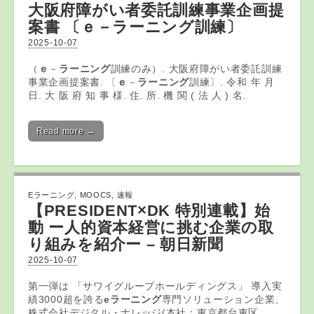
大阪府障がい者委託訓練事業企画提
案書 〔
ｅ
－
ラーニング
訓練〕
2025-10-07
（
ｅ
－
ラーニング
訓練のみ）. 大阪府障がい者委託訓練
事業企画提案書. 〔
ｅ
－
ラーニング
訓練〕. 令和 年 月
日. 大 阪 府 知 事 様. 住. 所. 機 関 ( 法 人 ) 名.
Read more →
Eラーニング
,
MOOCS
,
速報
【PRESIDENT×DK 特別連載】始
動 ー人的資本経営に挑む企業の取
り組みを紹介ー – 朝日新聞
2025-10-07
第一弾は 「サワイグループホールディングス」 導入実
績3000超を誇る
eラーニング
専門ソリューション企業、
株式会社デジタル・ナレッジ(本社：東京都台東区、 …