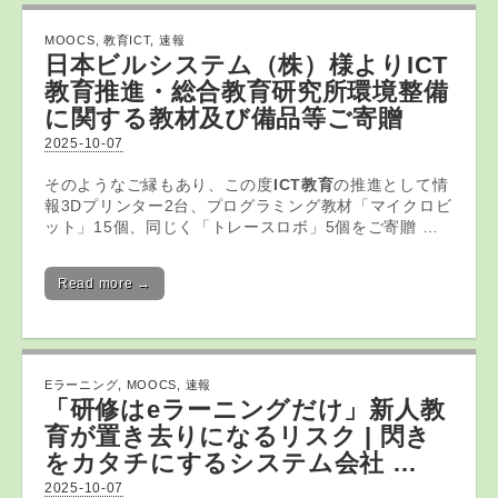
MOOCS
,
教育ICT
,
速報
日本ビルシステム（株）様より
ICT
教育
推進・総合
教育
研究所環境整備
に関する教材及び備品等ご寄贈
2025-10-07
そのようなご縁もあり、この度
ICT教育
の推進として情
報3Dプリンター2台、プログラミング教材「マイクロビ
ット」15個、同じく「トレースロボ」5個をご寄贈 …
Read more →
Eラーニング
,
MOOCS
,
速報
「研修は
eラーニング
だけ」新人教
育が置き去りになるリスク | 閃き
をカタチにするシステム会社 …
2025-10-07