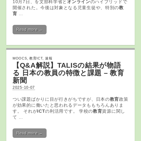
10月7日、を文部科学省と
オンライン
のハイブリッドで
開催された。今後は対象となる児童生徒や、特別の
教
育
…
Read more →
MOOCS
,
教育ICT
,
速報
【Q&A解説】TALISの結果が物語
る 日本の教員の特徴と課題 –
教育
新聞
2025-10-07
つい課題ばかりに目が行きがちですが、日本の
教育
政策
が効果的に働いたと思われるデータももちろんありま
す。 それが
ICT
の利活用です。 学校の
教育
資源に関し
て …
Read more →