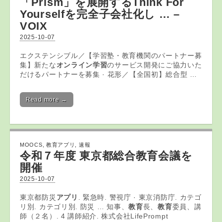
「Prism」を展開するThink For
Yourselfを完全子会社化し … –
VOIX
2025-10-07
エクステンシブル／【学習塾・教育機関のパートナー募
集】新たな
オンライン学習
のサービス開発にご協力いた
だけるパートナーを募集 · 花形／【全国初】総合型 …
Read more →
MOOCS
,
教育アプリ
,
速報
令和７年度 東京都総合
教育
会議を
開催
2025-10-07
東京都防災
アプリ
. 緊急時. 警視庁 · 東京消防庁. カテゴ
リ別. カテゴリ別. 防災 … 知事、
教育
長、
教育
委員、講
師（２名）. 4 講師紹介. 株式会社LifePrompt