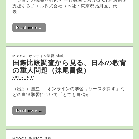
ーションの機能を強化～ 学校
教育
における
ICT
利活用を
支援するチエル株式会社（本社：東京都品川区、代
表 …
Read more →
MOOCS
,
オンライン学習
,
速報
国際比較調査から見る、日本の
教育
の重大問題（妹尾昌俊）
2025-10-07
（出所）国立 …
オンライン
の
学習
リソースを探す」な
どの自律
学習
について「とても自信が …
Read more →
MOOCS
,
教育ICT
,
速報