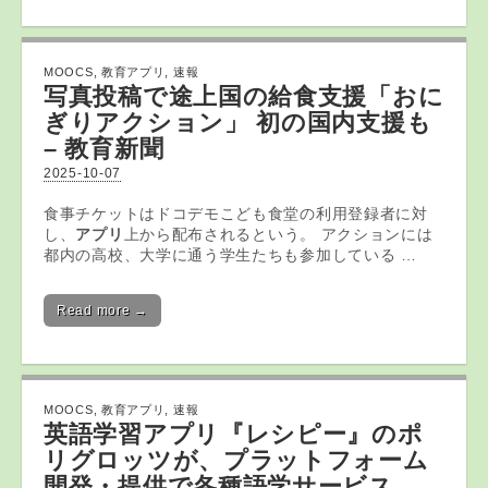
MOOCS
,
教育アプリ
,
速報
写真投稿で途上国の給食支援「おに
ぎりアクション」 初の国内支援も
–
教育
新聞
2025-10-07
食事チケットはドコデモこども食堂の利用登録者に対
し、
アプリ
上から配布されるという。 アクションには
都内の高校、大学に通う学生たちも参加している …
Read more →
MOOCS
,
教育アプリ
,
速報
英語学習
アプリ
『レシピー』のポ
リグロッツが、プラットフォーム
開発・提供で各種語学サービス …