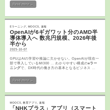
Read more →
Eラーニング
,
MOOCS
,
速報
OpenAIが6ギガワット分のAMD半
導体導入へ 数兆円規模、2026年後
半から
2025-10-07
GPUはAIの学習や推論に欠かせない。OpenAIが現在一
部で導入しているMI300 … わかりやすい構成の
eラー
ニング
で、DX時代の働き方の基本となるビジネス …
Read more →
MOOCS
,
教育アプリ
,
速報
「NHKプラス」
アプリ
（スマート