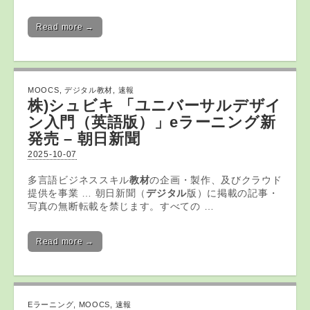
Read more →
MOOCS
,
デジタル教材
,
速報
株)シュビキ 「ユニバーサルデザイ
ン入門（英語版）」eラーニング新
発売 – 朝日新聞
2025-10-07
多言語ビジネススキル
教材
の企画・製作、及びクラウド
提供を事業 … 朝日新聞（
デジタル
版）に掲載の記事・
写真の無断転載を禁じます。すべての …
Read more →
Eラーニング
,
MOOCS
,
速報