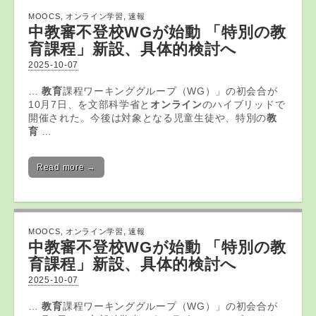
MOOCS
,
オンライン学習
,
速報
中教審不登校WGが始動 「特別の
教
育
課程」新設、具体的検討へ
2025-10-07
…
教育
課程ワーキンググループ（WG）」の初会合が
10月7日、を文部科学省と
オンライン
のハイブリッドで
開催された。今後は対象となる児童生徒や、特別の
教
育
…
Read more →
MOOCS
,
オンライン学習
,
速報
中教審不登校WGが始動 「特別の
教
育
課程」新設、具体的検討へ
2025-10-07
…
教育
課程ワーキンググループ（WG）」の初会合が