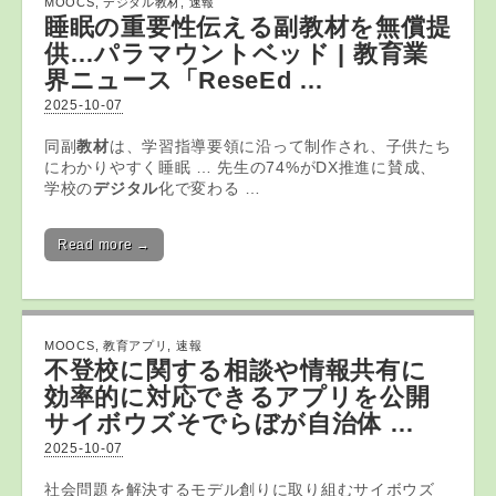
MOOCS
,
デジタル教材
,
速報
睡眠の重要性伝える副
教材
を無償提
供…パラマウントベッド | 教育業
界ニュース「ReseEd …
2025-10-07
同副
教材
は、学習指導要領に沿って制作され、子供たち
にわかりやすく睡眠 … 先生の74%がDX推進に賛成、
学校の
デジタル
化で変わる …
Read more →
MOOCS
,
教育アプリ
,
速報
不登校に関する相談や情報共有に
効率的に対応できる
アプリ
を公開
サイボウズそでらぼが自治体 …
2025-10-07
社会問題を解決するモデル創りに取り組むサイボウズ