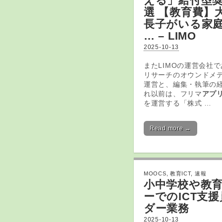
える」給付型奨
選 【
教育
費】
長子がいる家
… – LIMO
2025-10-13
またLIMOの運営会社
リサーチのオウンドメ
運営と、編集・執筆の経
れ以前は、フリマ
アプ
を運営する「株式 …
Read more →
MOOCS
,
教育ICT
,
速報
小中学校や
教
ーでの
ICT
支援
ダー業務
2025-10-13