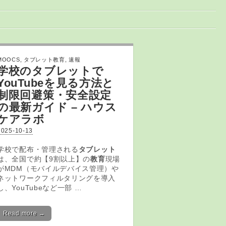
MOOCS
,
タブレット教育
,
速報
学校の
タブレット
で
YouTubeを見る方法と
制限回避策・安全設定
の最新ガイド – ハウス
ケアラボ
2025-10-13
学校で配布・管理される
タブレット
は、全国で約【9割以上】の
教育
現場
がMDM（モバイルデバイス管理）や
ネットワークフィルタリングを導入
し、YouTubeなど一部 …
Read more →