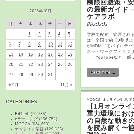
制限回避策・
の最新ガイド 
2025年10月
ケアラボ
2025-10-13
月
火
水
木
金
土
日
学校で配布・管理され
1
2
3
4
5
は、全国で約【9割以上
6
7
8
9
10
11
12
がMDM（モバイルデバ
ネットワークフィルタ
13
14
15
16
17
18
19
し、YouTubeなど一部 
20
21
22
23
24
25
26
Read more →
27
28
29
30
31
« 9月
11月 »
MOOCS
,
オンライン学習
,
速
CATEGORIES
【1月
オンライ
重力環境にお
EdTech
(20,755)
の自然な動き
eラーニング
(136,752)
MOOCs
(634,609)
を読み解く〜
オンライン学習
(129,625)