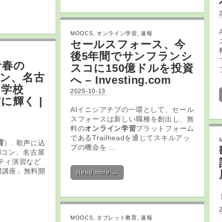
MOOCS
,
オンライン学習
,
速報
セールスフォース、今
後5年間でサンフランシ
青春の
スコに150億ドルを投資
コン、名古
へ – Investing.com
中学校
2025-10-13
に輝く |
AIイニシアチブの一環として、セール
スフォースは新しい職種を創出し、無
料の
オンライン学習
プラットフォーム
であるTrailheadを通じてスキルアッ
育
）. 歌声に込
プの機会を …
Nコン、名古屋
リティ演習など
門講座」無料開
Read more →
MOOCS
,
タブレット教育
,
速報