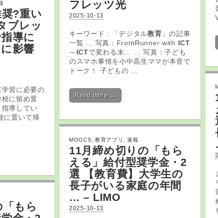
フレッツ光
報
推奨?重い
2025-10-13
タブレッ
キーワード : 「デジタル
教育
」の記事
で指導に
一覧 … 写真：FrontRunner with
ICT
達に影響
～
ICT
で変わる未… … 写真：子ども
のスマホ事情を小中高生ママが本音で
トーク！ 子どもの …
庭学習に必要の
Read more →
学校に留め置
う指導してい
校に置いて帰
MOOCS
,
教育アプリ
,
速報
11月締め切りの「もら
える」給付型奨学金・2
選 【
教育
費】大学生の
長子がいる家庭の年間
… – LIMO
の「もら
2025-10-13