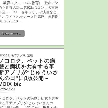
…
教育
（グローバル
教育
）. 歌声に込
めた青春の証…第92回Nコン、名古屋
市立 …
ICT
· セキュリティ演習など
「ホワイトハッカー入門講座」無料開
講. 2025.10 …
Read more →
MOOCS
,
教育アプリ
,
速報
ノコロク、ペットの病
歴と病状を共有する革
新
アプリ
が“じゅういさ
んの日”にβ版公開 –
VOIX biz
2025-10-13
ノコロク、ペットの病歴と病状を共有
する革新
アプリ
が“じゅういさんの
日”にβ版公開 … VOIX edu
教育
・学