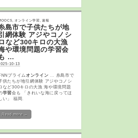
MOOCS
,
オンライン学習
,
速報
糸島市で子供たちが地
引網体験 アジやコノシ
ロなど300キロの大漁
海や環境問題の
学習
会
も …
2025-10-13
FNNプライム
オンライン
… 糸島市で
子供たちが地引網体験 アジやコノシ
ロなど300キロの大漁 海や環境問題
の
学習
会も 「きれいな海に戻ってほ
しい」 福岡.
Read more →