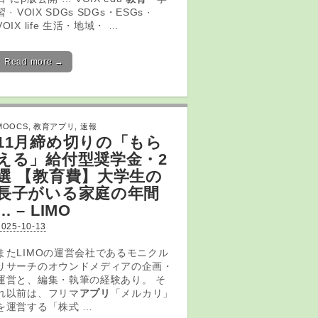
習 · VOIX SDGs SDGs・ESGs ·
VOIX life 生活・地域・ …
Read more →
MOOCS
,
教育アプリ
,
速報
11月締め切りの「もら
える」給付型奨学金・2
選 【
教育
費】大学生の
長子がいる家庭の年間
… – LIMO
2025-10-13
またLIMOの運営会社であるモニクル
リサーチのオウンドメディアの企画・
運営と、編集・執筆の経験あり。 そ
れ以前は、フリマ
アプリ
「メルカリ」
を運営する「株式 …