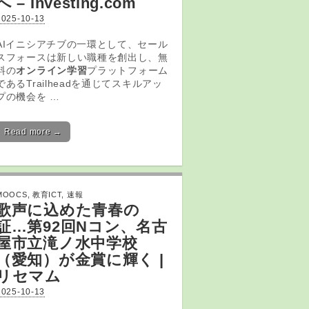
へ – Investing.com
2025-10-13
AIイニシアチブの一環として、セール
スフォースは新しい職種を創出し、無
料の
オンライン学習
プラットフォーム
であるTrailheadを通じてスキルアッ
プの機会を …
Read more →
MOOCS
,
教育ICT
,
速報
歌声に込めた青春の
証…第92回Nコン、名古
屋市立滝ノ水中学校
（愛知）が金賞に輝く |
リセマム
2025-10-13