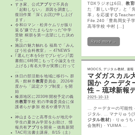
TDXラジオは6日、
教育
すき家、公式
アプリ
で不具合
た「新しい学び」と「
「起動しない」 原因を調査し、
革」を応援するTeacher’s
復旧作業「深くお詫び申し上げ
ます」
File.240「豊島岡女
令和ロマン・松井ケムリが振り
高等学校 中村 […]
返る“嫌でたまらなかった”中学
受験 桐朋を第一志望にした決め
手と …
Read more →
施設の魅力触れる 福島で「みん
ぽう社会科教室」 – 47NEWS
｢選んだ本を5分でプレゼン｣｢図
書館に6時間こもって小論文を仕
上げる｣有名大学が実際に行って
MOOCS
,
デジタル教材
,
速報
…
マダガスカル
休日の部活動を地域に移行へ 群
国か クーデタ
馬・館林市
教育
委員会、2026年
度から「認定クラブ制度」を開
性 – 琉球新報
始
榛原地区に2030年開校予定の義
2025-10-13
務
教育
学校 初の準備委員会に保
護者らが参加 校名や通学方法
… クーデターの可能性 
…
ジタル. … マナりゅう
神山まるごと高専生らが地元中
ジタル教材
) · りゅう
学生の夏休み学習をお助け、情
会無料) · YUIMA …
報共有
アプリ
を開発 – 徳島新聞
TAC司法書士講座、8/15（土）