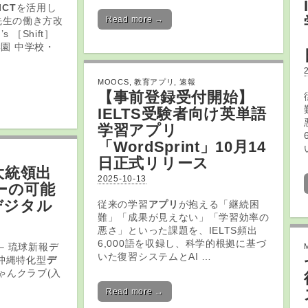
ICT
を活用し
Read more →
先生の働き方改
 ［Shift］
子学園 中学校・
MOOCS
,
教育アプリ
,
速報
【事前登録受付開始】
IELTS受験者向け英単語
学習
アプリ
「WordSprint」10月14
日正式リリース
大統領出
2025-10-13
ーの可能
デジタル
従来の学習
アプリ
が抱える「継続困
難」「成果が見えない」「学習効率の
悪さ」といった課題を、IELTS頻出
6,000語を収録し、科学的根拠に基づ
– 琉球新報デ
いた復習システムとAI …
(沖縄特化型
デ
ちゃんクラブ(入
Read more →