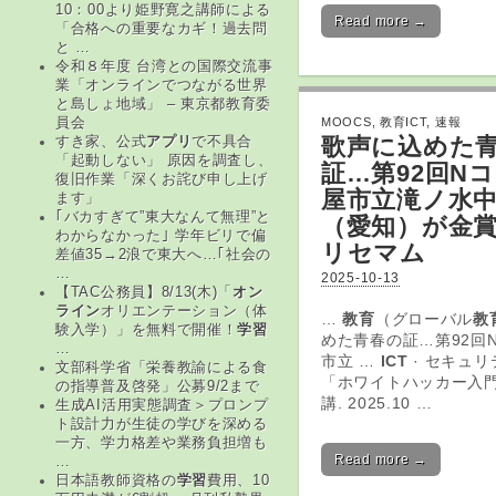
10：00より姫野寛之講師による
Read more →
「合格への重要なカギ！過去問
と …
令和８年度 台湾との国際交流事
業「オンラインでつながる世界
と島しょ地域」 – 東京都教育委
MOOCS
,
教育ICT
,
速報
員会
歌声に込めた
すき家、公式
アプリ
で不具合
「起動しない」 原因を調査し、
証…第92回N
復旧作業「深くお詫び申し上げ
屋市立滝ノ水
ます」
｢バカすぎて”東大なんて無理”と
（愛知）が金賞
わからなかった｣ 学年ビリで偏
リセマム
差値35→2浪で東大へ…｢社会の
…
2025-10-13
【TAC公務員】8/13(木)「
オン
ライン
オリエンテーション（体
…
教育
（グローバル
教
験入学）」を無料で開催！
学習
めた青春の証…第92回
…
市立 …
ICT
· セキュ
文部科学省「栄養教諭による食
「ホワイトハッカー入
の指導普及啓発」公募9/2まで
講. 2025.10 …
生成AI活用実態調査＞プロンプ
ト設計力が生徒の学びを深める
一方、学力格差や業務負担増も
Read more →
…
日本語教師資格の
学習
費用、10