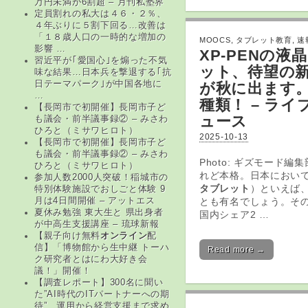
万円未満が6割超 – 月刊私塾界
定員割れの私大は４６・２％、
４年ぶりに５割下回る…改善は
「１８歳人口の一時的な増加の
MOOCS
,
タブレット教育
,
速
影響 …
XP-PENの液晶
習近平が｢愛国心｣を煽った不気
ット
、待望の
味な結果…日本兵を撃退する｢抗
日テーマパーク｣が中国各地に
が秋に出ます。
…
種類！ – ライ
【長岡市で初開催】長岡市子ど
ュース
も議会・前半議事録② – みさわ
ひろと（ミサワヒロト）
2025-10-13
【長岡市で初開催】長岡市子ど
も議会・前半議事録② – みさわ
Photo: ギズモード編
ひろと（ミサワヒロト）
れど本格。日本におい
参加人数2000人突破！稲城市の
タブレット
）といえば
特別体験施設でおしごと体験 9
とも有名でしょう。そ
月は4日間開催 – アットエス
夏休み勉強 東大生と 県出身者
国内シェア2 …
が中高生支援講座 – 琉球新報
【親子向け無料
オンライン
配
信】「博物館から生中継 トーハ
Read more →
ク研究者とはにわ大好き会
議！」開催！
【調査レポート】300名に聞い
た”AI時代のITパートナーへの期
待”、運用から経営支援まで求め