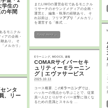
学金・2
またLIMOの運営会社であるモニクル
大学生の
リサーチのオウンドメディアの企画・
庭の年間
運営と、編集・執筆の経験あり。 そ
れ以前は、フリマ
アプリ
「メルカリ」
を運営する「株式 …
であるモニクル
Read more →
ディアの企画・
験あり。 そ
リ
「メルカリ」
Eラーニング
,
MOOCS
,
速報
COMARサイバーセキ
ュリティー
Eラーニン
グ
| エヴァサービス
2025-10-13
コース概要. この
Eラーニング
では、
育
センタ
ハッカーの視点から学ぶことで、従業
員、リー
員一人ひとりがサイバー攻撃に強くな
るための意識とスキルを …