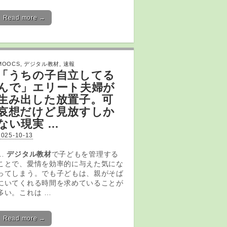
Read more →
MOOCS
,
デジタル教材
,
速報
「うちの子自立してる
んで」エリート夫婦が
生み出した放置子。可
哀想だけど見放すしか
ない現実 …
2025-10-13
…
デジタル教材
で子どもを管理する
ことで、愛情を効率的に与えた気にな
ってしまう。でも子どもは、親がそば
にいてくれる時間を求めていることが
多い。これは …
Read more →