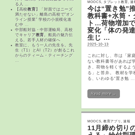
MOOCS
,
タブレット教育
,
速
る人 …
今は“置き勉”
【高校
教育
】「対面ではニーズ
教科書+水筒・
満たせない」離島の高校で“オン
ライン授業” 学校の小規模化進
ト
…荷物増加
む中 …
変化「体の発
中部船対協・中部運輸局、高校
でキャリア
教育
。船員の魅力伝
生じ …
える。若手人材の確保へ
2025-10-13
教室に、もう一人の先生を。先
生（T1）とAI（T2）が創るこれ
これに対し、市は「家
からのティーム・ティーチング
…
ない教科書等があれば
き、荷物を軽くするよ
る」と答弁。 教材を学
る、いわゆる“置き勉 …
Read more →
MOOCS
,
教育アプリ
,
速報
11月締め切り