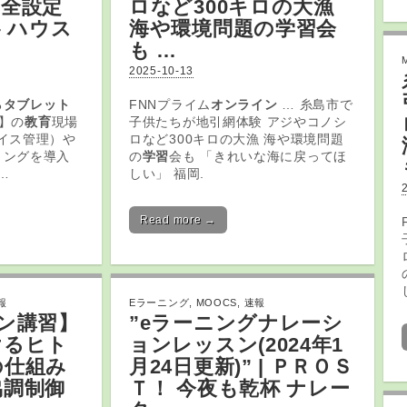
安全設定
ロなど300キロの大漁
– ハウス
海や環境問題の
学習
会
も …
2025-10-13
る
タブレット
FNNプライム
オンライン
… 糸島市で
】の
教育
現場
子供たちが地引網体験 アジやコノシ
イス管理）や
ロなど300キロの大漁 海や環境問題
リングを導入
の
学習
会も 「きれいな海に戻ってほ
…
しい」 福岡.
Read more →
報
Eラーニング
,
MOOCS
,
速報
ン
講習】
”
eラーニング
ナレーシ
けるヒト
ョンレッスン(2024年1
の仕組み
月24日更新)” | ＰＲＯＳ
協調制御
Ｔ！ 今夜も乾杯 ナレー