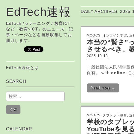
EdTech速報
DAILY ARCHIVES: 2025-
EdTech / eラーニング / 教育ICT
など「教育×ICT」のニュース・記
事・ページなどを自動収集してお
MOOCS
,
オンライン学習
,
速
届けします。
本当の“賢さ”
させるべき、
2025-10-13
Skip to content
一般社団法人民間学童
EdTech速報とは
Main menu
保有。 with
online
. 
SEARCH
Read more →
検索:
MOOCS
,
タブレット教育
,
速
学校の
タブレ
YouTubeを
CALENDAR