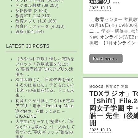
理論の …
タブレット教育
(66,587)
デジタル教材
(39,253)
2025-10-13
反転授業
(2,623)
教育ICT
(114,310)
…
教育
センター 客員教
教育アプリ
(116,168)
01月16日(金) 19時30
教育ビッグデータ
(4,018)
二 … 学会・研修会. 検
速報
(634,854)
New
オンライン
(WEB):
掲載. 【1月
オンライン
LATEST 30 POSTS
Read more →
【みやぶれ詐欺】怪しい電話を
ブロック！詐欺被害を防止す
る”警察庁推奨”防犯
アプリ
の活
用を …
松井大輔さん「日本代表を強く
するのは君たち」子どもたちの
MOOCS
,
教育ICT
,
速報
未来への確信を語る。ドコモ未
TDXラジオ」Tea
来 …
［Shift］File.
初音ミクが計算してくれる電卓
アプリ
「電卓 – Desktop Mate
岡女子学園 中
Widgets」を使ってみた –
皓一 先生（後
GIGAZINE
開
大学生になっても”塾通い”､｢単
位が1つも取れない｣…入学して
2025-10-13
気づいた”学力ギャップ”苦悩の
実情