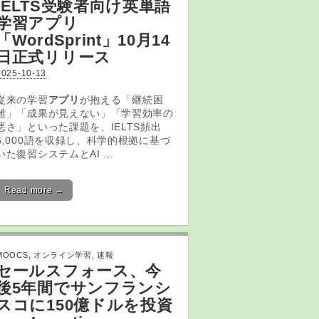
IELTS受験者向け英単語
学習
アプリ
「WordSprint」10月14
日正式リリース
2025-10-13
従来の学習
アプリ
が抱える「継続困
難」「成果が見えない」「学習効率の
悪さ」といった課題を、IELTS頻出
6,000語を収録し、科学的根拠に基づ
いた復習システムとAI …
Read more →
MOOCS
,
オンライン学習
,
速報
セールスフォース、今
後5年間でサンフランシ
スコに150億ドルを投資