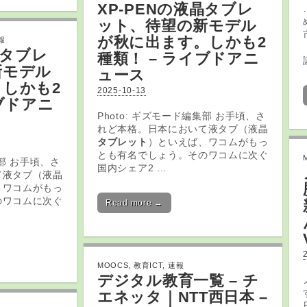
XP-PENの液晶
タブレ
ット
、待望の新モデル
が秋に出ます。しかも2
報
タブレ
種類！ – ライブドアニ
新モデル
ュース
しかも2
2025-10-13
ブドアニ
Photo: ギズモード編集部 お手頃、さ
れど本格。日本において液タブ（液晶
タブレット
）といえば、ワコムがもっ
とも有名でしょう。そのワコムに次ぐ
集部 お手頃、さ
国内シェア2 …
て液タブ（液晶
、ワコムがもっ
のワコムに次ぐ
Read more →
MOOCS
,
教育ICT
,
速報
デジタル
教育
一覧 – チ
エネッタ｜NTT西日本 –