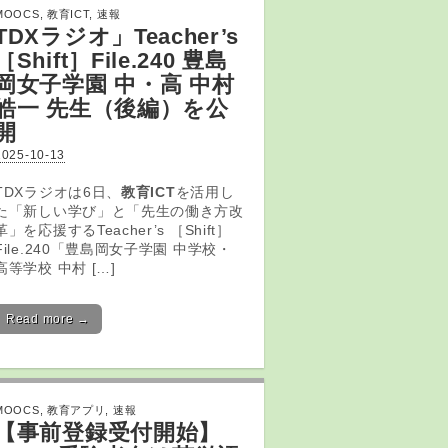
MOOCS
,
教育ICT
,
速報
TDXラジオ」Teacher’s
［Shift］File.240 豊島
岡女子学園 中・高 中村
皓一 先生（後編）を公
開
2025-10-13
TDXラジオは6日、
教育ICT
を活用し
た「新しい学び」と「先生の働き方改
革」を応援するTeacher’s ［Shift］
File.240「豊島岡女子学園 中学校・
高等学校 中村 […]
Read more →
MOOCS
,
教育アプリ
,
速報
【事前登録受付開始】