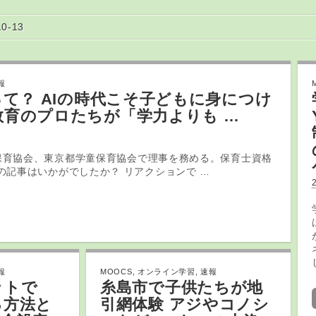
10-13
報
って？ AIの時代こそ子どもに身につけ
教育
のプロたちが「学力よりも …
保育協会、東京都学童保育協会で理事を務める。保育士資格
この記事はいかがでしたか？ リアクションで …
報
MOOCS
,
オンライン学習
,
速報
ット
で
糸島市で子供たちが地
見る方法と
引網体験 アジやコノシ