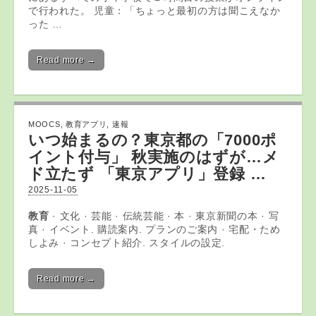
で行われた。 児童：「ちょっと最初の方は聞こえなか
った …
Read more →
MOOCS
,
教育アプリ
,
速報
いつ始まるの？東京都の「7000ポ
イント付与」 秋実施のはずが…メ
ド立たず 「東京
アプリ
」登録 …
2025-11-05
教育
· 文化 · 芸能 · 伝統芸能 · 本 · 東京新聞の本 · 写
真 · イベント. 購読案内. プランのご案内 · 宅配・ため
しよみ · コンセプト紹介. スタイルの設定.
Read more →