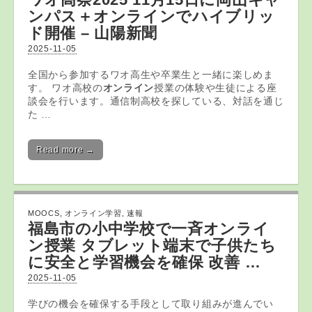
ンパス＋
オンライン
でハイブリッ
ド開催 – 山陽新聞
2025-11-05
全国から参加するワオ高生や卒業生と一緒に楽しめま
す。 ワオ高校の
オンライン
授業の体験や生徒による座
談会を行います。通信制高校を探している、対話を通じ
た …
Read more →
MOOCS
,
オンライン学習
,
速報
福島市の小中学校で一斉
オンライ
ン
授業 タブレット端末で子供たち
に安全と
学習
機会を確保 改善 …
2025-11-05
学びの機会を確保する手段として取り組みが進んでい