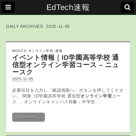
EdTech速報
DAILY ARCHIVES: 2025-11-05
MOOCS
,
オンライン学習
,
速報
イベント情報｜ID学園高等学校 通
信型
オンライン学習
コース – ニュ
ースク
2025-11-05
必要項目を入力し「確認画面へ」ボタンを押してくださ
い。 関東. ID学園高等学校 通信型
オンライン学習
コー
ス … オンラインキャンパス対象：中学生 …
Read more →