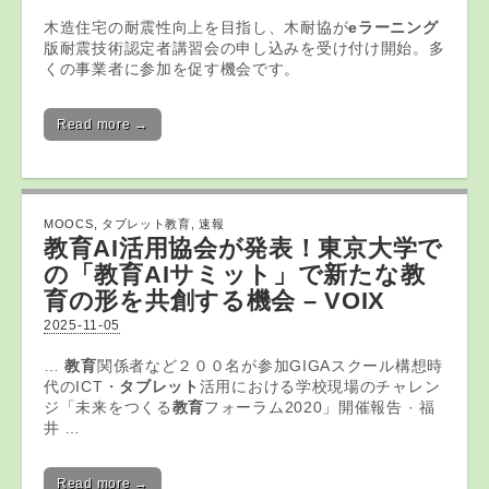
木造住宅の耐震性向上を目指し、木耐協が
eラーニング
版耐震技術認定者講習会の申し込みを受け付け開始。多
くの事業者に参加を促す機会です。
Read more →
MOOCS
,
タブレット教育
,
速報
教育
AI活用協会が発表！東京大学で
の「
教育
AIサミット」で新たな
教
育
の形を共創する機会 – VOIX
2025-11-05
…
教育
関係者など２００名が参加GIGAスクール構想時
代のICT・
タブレット
活用における学校現場のチャレン
ジ「未来をつくる
教育
フォーラム2020」開催報告 · 福
井 …
Read more →