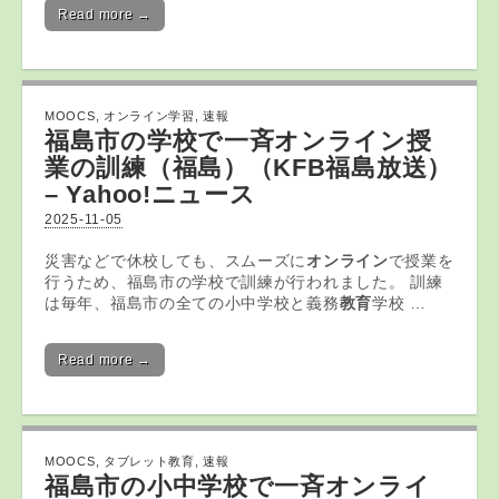
Read more →
MOOCS
,
オンライン学習
,
速報
福島市の学校で一斉
オンライン
授
業の訓練（福島）（KFB福島放送）
– Yahoo!ニュース
2025-11-05
災害などで休校しても、スムーズに
オンライン
で授業を
行うため、福島市の学校で訓練が行われました。 訓練
は毎年、福島市の全ての小中学校と義務
教育
学校 …
Read more →
MOOCS
,
タブレット教育
,
速報
福島市の小中学校で一斉オンライ