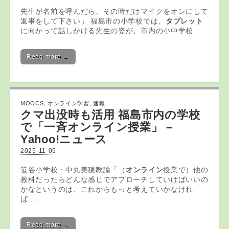
先生が名前を呼んだら、その時だけマイクをオンにして
返事をして下さい」 福島市の小学校では、
タブレット
に向かって話しかける先生の姿が。市内の小中学校 …
Read more →
MOOCS
,
オンライン学習
,
速報
クマ出没時も活用 福島市内の学校
で「一斉
オンライン
授業」 –
Yahoo!ニュース
2025-11-05
笹谷小学校・中丸美穂教諭「（
オンライン
授業で）他の
教科だったらどんな感じでアプローチしていけばいいの
かなというのは、これからもっと考えていかなけれ
ば …
Read more →