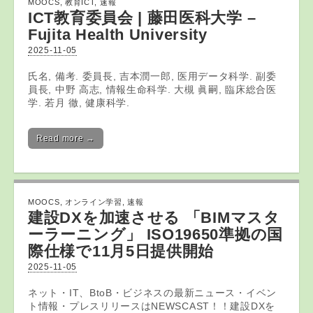
MOOCS
,
教育ICT
,
速報
ICT教育
委員会 | 藤田医科大学 –
Fujita Health University
2025-11-05
氏名, 備考. 委員長, 吉本潤一郎, 医用データ科学. 副委
員長, 中野 高志, 情報生命科学. 大槻 眞嗣, 臨床総合医
学. 若月 徹, 健康科学.
Read more →
MOOCS
,
オンライン学習
,
速報
建設DXを加速させる 「BIMマスタ
ーラーニング」 ISO19650準拠の国
際仕様で11月5日提供開始
2025-11-05
ネット・IT、BtoB・ビジネスの最新ニュース・イベン
ト情報・プレスリリースはNEWSCAST！！建設DXを