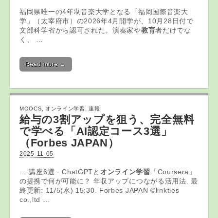
福岡県唯一の4年制音楽大学となる「福岡国際音楽大
学」（太宰府市）の2026年4月開学が、10月28日付で
文部科学省から認可された。演奏家や
教育
者だけでな
く、 …
Read more →
MOOCS
,
オンライン学習
,
速報
給与の3割アップを狙う、完全無料
で学べる「AI認定コース3選」
（Forbes JAPAN）
2025-11-05
… 講座6選 · ChatGPTと
オンライン学習
「Coursera」
の提携で何が可能に？ 年収アップにつながる活用法. 最
終更新: 11/5(水) 15:30. Forbes JAPAN ©linkties
co.,ltd …