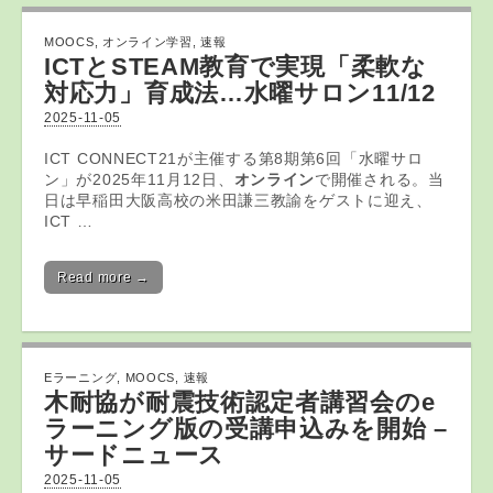
MOOCS
,
オンライン学習
,
速報
ICTとSTEAM
教育
で実現「柔軟な
対応力」育成法…水曜サロン11/12
2025-11-05
ICT CONNECT21が主催する第8期第6回「水曜サロ
ン」が2025年11月12日、
オンライン
で開催される。当
日は早稲田大阪高校の米田謙三教諭をゲストに迎え、
ICT …
Read more →
Eラーニング
,
MOOCS
,
速報
木耐協が耐震技術認定者講習会の
e
ラーニング
版の受講申込みを開始 –
サードニュース
2025-11-05