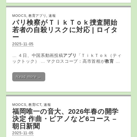
MOOCS
,
教育アプリ
,
速報
パリ検察がＴｉｋＴｏｋ捜査開始
若者の自殺リスクに対応 | ロイタ
ー
2025-11-05
… ４日、中国系動画投稿
アプリ
「ＴｉｋＴｏｋ（ティ
ックトック） … マクロスコープ：高市首相が
教育
…
Read more →
MOOCS
,
教育ICT
,
速報
福岡唯一の音大、2026年春の開学
決定 作曲・ピアノなど6コース –
朝日新聞
2025-11-05