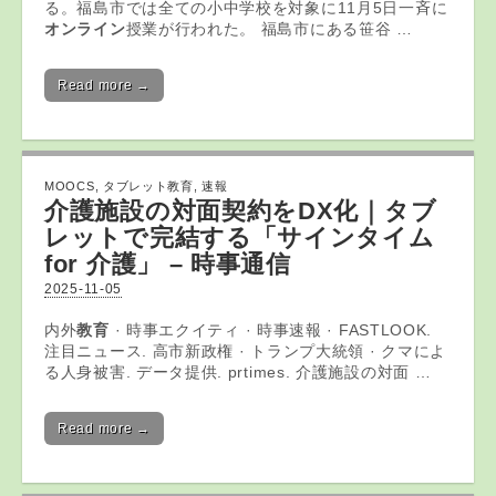
る。福島市では全ての小中学校を対象に11月5日一斉に
オンライン
授業が行われた。 福島市にある笹谷 …
Read more →
MOOCS
,
タブレット教育
,
速報
介護施設の対面契約をDX化｜
タブ
レット
で完結する「サインタイム
for 介護」 – 時事通信
2025-11-05
内外
教育
· 時事エクイティ · 時事速報 · FASTLOOK.
注目ニュース. 高市新政権 · トランプ大統領 · クマによ
る人身被害. データ提供. prtimes. 介護施設の対面 …
Read more →