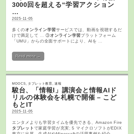
3000回を超える“
学習
アクション
…
2025-11-05
多くの
オンライン学習
サービスでは、動画を視聴するだ
けで満足して … ③
オンライン学習
プラットフォーム
「UMU」からの全面サポートにより、AIを …
Read more →
MOOCS
,
タブレット教育
,
速報
駿台、「情報Ⅰ」講演会と情報AIド
リルの体験会を札幌で開催 – こど
もとIT
2025-11-05
エンタメよりも学習タイムを優先できる、Amazon Fire
タブレット
で家庭学習が充実; 5 マイクロソフトがEDIX
東京に出展、生成AIやMinecraftの活用事例を紹介.