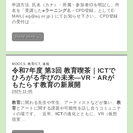
申請方法. 氏名（カナ）・所属・参加者IDを明記し、件
名を「受講した
eラーニング
名－CPD登録」としてE-
MAIL( eg@aij.or.jp ) にてお知らせ下さい。 CPD登録
の受付は …
Read more →
MOOCS
,
教育ICT
,
速報
令和7年度 第3回
教育
喫茶｜
ICT
で
ひろがる学びの未来―VR・ARが
もたらす
教育
の新展開
2025-11-05
教育
に関わる先生や学生、アーティストなどが集い、
教
育
とアートに関する課題や可能性を話し合うコミュニテ
ィの場です。 · 近年、
ICT
の進化とともに、VR（仮想
現実 …