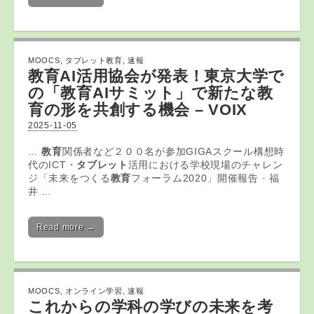
MOOCS
,
タブレット教育
,
速報
教育
AI活用協会が発表！東京大学で
の「
教育
AIサミット」で新たな
教
育
の形を共創する機会 – VOIX
2025-11-05
…
教育
関係者など２００名が参加GIGAスクール構想時
代のICT・
タブレット
活用における学校現場のチャレン
ジ「未来をつくる
教育
フォーラム2020」開催報告 · 福
井 …
Read more →
MOOCS
,
オンライン学習
,
速報
これからの学科の学びの未来を考