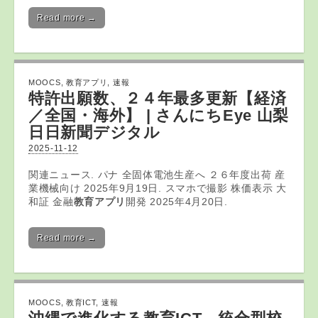
Read more →
MOOCS
,
教育アプリ
,
速報
特許出願数、２４年最多更新【経済
／全国・海外】 | さんにちEye 山梨
日日新聞デジタル
2025-11-12
関連ニュース. パナ 全固体電池生産へ ２６年度出荷 産
業機械向け 2025年9月19日. スマホで撮影 株価表示 大
和証 金融
教育アプリ
開発 2025年4月20日.
Read more →
MOOCS
,
教育ICT
,
速報