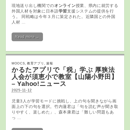
現地送り出し機関での
オンライン
授業、県内に就労する
外国人材を対象に日本語
学習
支援システムの提供を行
う。 同戦略は今年３月に策定された。近隣国との外国
人材 …
Read more →
MOOCS
,
教育アプリ
,
速報
かるた
アプリ
で「税」学ぶ 厚狭法
人会が須恵小で教室【山陽小野田】
– Yahoo!ニュース
2025-11-12
児童3人が学習モードに挑戦し、上の句を聞きながら画
面上の下の句を選択。竹内蓮君は「句を読む声が聞き取
りやすく、楽しめた」、森本康君は「難しい問題もあ
っ …