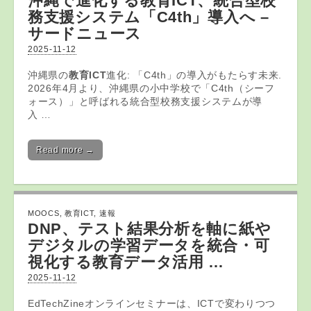
沖縄で進化する
教育ICT
、統合型校
務支援システム「C4th」導入へ –
サードニュース
2025-11-12
沖縄県の
教育ICT
進化: 「C4th」の導入がもたらす未来.
2026年4月より、沖縄県の小中学校で「C4th（シーフ
ォース）」と呼ばれる統合型校務支援システムが導
入 …
Read more →
MOOCS
,
教育ICT
,
速報
DNP、テスト結果分析を軸に紙や
デジタルの学習データを統合・可
視化する
教育
データ活用 …
2025-11-12
EdTechZineオンラインセミナーは、ICTで変わりつつ