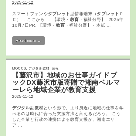
2025-11-12
スマートフォンや
タブレット
型情報端末（
タブレット
Ｐ
Ｃ）… ここから … 【環境・
教育
・福祉分野】. 2025年
10月7日PR. 【環境・
教育
・福祉分野】 · 本紙 …
Read more →
MOOCS
,
デジタル教材
,
速報
【藤沢市】地域のお仕事ガイドブ
ックDX藤沢市版寄贈で湘南ベルマ
ーレら地域企業が教育支援
2025-11-12
デジタル
副
教材
という形で、より身近に地域の仕事を学
べるのは時代に合った支援方法と言えるだろう。 こう
した企業と行政の連携による教育支援が、湘南エリ
ア …