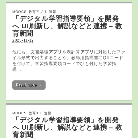
MOOCS
,
教育アプリ
,
速報
「デジタル学習指導要領」を開発
へ UI刷新し、解説などと連携 –
教
育
新聞
2025-11-12
他にも、文書処理
アプリ
や表計算
アプリ
に対応したファ
イル形式で出力することや、教師用指導書にQRコード
を付けて、学習指導要領コードでひも付けた学習指
導 …
Read more →
MOOCS
,
教育ICT
,
速報
「デジタル学習指導要領」を開発
へ UI刷新し、解説などと連携 –
教
育
新聞