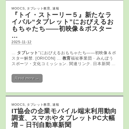
MOOCS
,
タブレット教育
,
速報
『トイ・ストーリー５』新たなラ
イバル“
タブレット
”におびえるお
もちゃたち――初映像＆ポスター
…
2025-11-12
…
タブレット
”におびえるおもちゃたち――初映像＆ポ
スター解禁. [ORICON] …
教育
福祉事業団 · みんぽう
スポーツ・文化コミッション. 関連リンク. 日本新聞 …
Read more →
MOOCS
,
タブレット教育
,
速報
IT協会の企業モバイル端末利用動向
調査、スマホや
タブレット
PC大幅
増 – 日刊自動車新聞