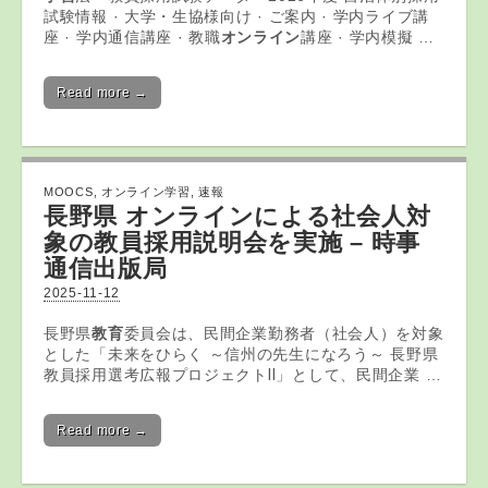
試験情報 · 大学・生協様向け · ご案内 · 学内ライブ講
座 · 学内通信講座 · 教職
オンライン
講座 · 学内模擬 …
Read more →
MOOCS
,
オンライン学習
,
速報
長野県
オンライン
による社会人対
象の教員採用説明会を実施 – 時事
通信出版局
2025-11-12
長野県
教育
委員会は、民間企業勤務者（社会人）を対象
とした「未来をひらく ～信州の先生になろう～ 長野県
教員採用選考広報プロジェクトⅡ」として、民間企業 …
Read more →