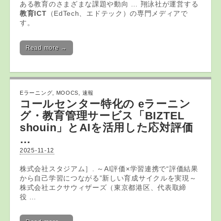
ある教育のさまざまな課題や動向 … 翔泳社が運営する
教育ICT
（EdTech、エドテック）の専門メディアで
す。
Read more →
Eラーニング
,
MOOCS
,
速報
コールセンター特化の
eラーニン
グ
・教育管理サービス「BIZTEL
shouin」とAIを活用した応対評価
…
2025-11-12
株式会社スタジアム］. ～AI評価×学習連携で“評価結果
から自己学習につながる”新しい育成サイクルを実現～
株式会社エクサウィザーズ（東京都港区、代表取締
役 …