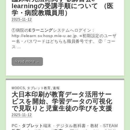
learning
の受講手順について （医
学・病院教職員用）
2025-11-12
①病院の
Eラーニング
システムへログイン：
http://elearn.sv.hosp.mie-u.ac.jp. ※初期設定のユーザ
ー名・パスワードはどちらも職員番号です。 ②「コー
ス …
Read more →
MOOCS
,
タブレット教育
,
速報
大日本印刷が
教育
データ活用サー
ビスを開始、学習データの可視化
で見取りと児童生徒の学びを支援
2025-11-12
PC・
タブレット
端末 · デジタル教科書・教材 · STEAM