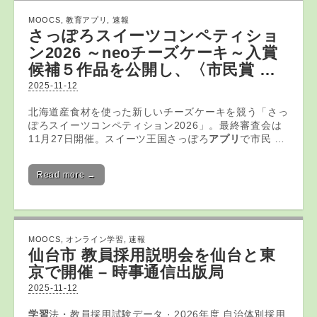
MOOCS
,
教育アプリ
,
速報
さっぽろスイーツコンペティショ
ン2026 ～neoチーズケーキ～入賞
候補５作品を公開し、〈市民賞 …
2025-11-12
北海道産食材を使った新しいチーズケーキを競う「さっ
ぽろスイーツコンペティション2026」。最終審査会は
11月27日開催。スイーツ王国さっぽろ
アプリ
で市民 …
Read more →
MOOCS
,
オンライン学習
,
速報
仙台市 教員採用説明会を仙台と東
京で開催 – 時事通信出版局
2025-11-12
学習
法・教員採用試験データ · 2026年度 自治体別採用