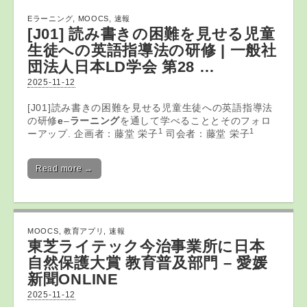
Eラーニング
,
MOOCS
,
速報
[J01] 読み書きの困難を見せる児童
生徒への英語指導法の研修 | 一般社
団法人日本LD学会 第28 …
2025-11-12
[J01]読み書きの困難を見せる児童生徒への英語指導法
の研修
e
–
ラーニング
を通して学べることとそのフォロ
1
1
ーアップ. 企画者：藤堂 栄子
司会者：藤堂 栄子
Read more →
MOOCS
,
教育アプリ
,
速報
東芝ライテック今治事業所に日本
自然保護大賞
教育
普及部門 – 愛媛
新聞ONLINE
2025-11-12