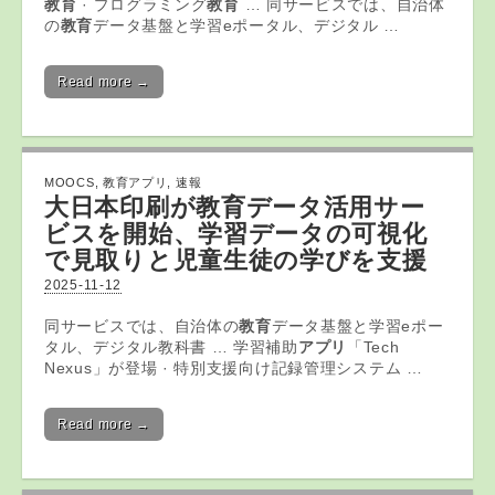
教育
· プログラミング
教育
… 同サービスでは、自治体
の
教育
データ基盤と学習eポータル、デジタル …
Read more →
MOOCS
,
教育アプリ
,
速報
大日本印刷が
教育
データ活用サー
ビスを開始、学習データの可視化
で見取りと児童生徒の学びを支援
2025-11-12
同サービスでは、自治体の
教育
データ基盤と学習eポー
タル、デジタル教科書 … 学習補助
アプリ
「Tech
Nexus」が登場 · 特別支援向け記録管理システム …
Read more →