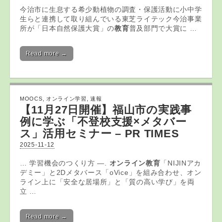
今治市に生息する希少動植物の調査・保護活動に小中学
生らと連携して取り組んでいる東芝ライテック今治事業
所が「日本自然保護大賞」の
教育
普及部門で大賞に …
Read more →
MOOCS
,
オンライン学習
,
速報
【11月27日開催】福山市の実践事
例に学ぶ「不登校支援×メタバー
ス」活用セミナー – PR TIMES
2025-11-12
… 学習機会のつくり方 ―.
オンライン教育
「NIJINアカ
デミー」と2Dメタバース「oVice」を組み合わせ、オン
ライン上に「安全な居場所」と「質の高い学び」を両
立 …
Read more →