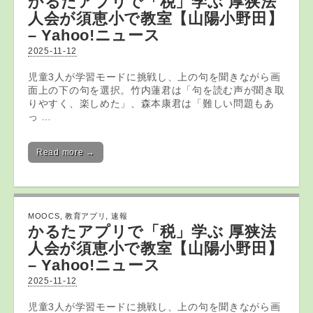
かるた
アプリ
で「税」学ぶ 厚狭法
人会が須恵小で教室【山陽小野田】
– Yahoo!ニュース
2025-11-12
児童3人が学習モードに挑戦し、上の句を聞きながら画
面上の下の句を選択。竹内蓮君は「句を読む声が聞き取
りやすく、楽しめた」、森本康君は「難しい問題もあ
っ …
Read more →
MOOCS
,
教育アプリ
,
速報
かるた
アプリ
で「税」学ぶ 厚狭法
人会が須恵小で教室【山陽小野田】
– Yahoo!ニュース
2025-11-12
児童3人が学習モードに挑戦し、上の句を聞きながら画