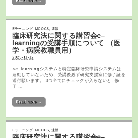
Read more →
Eラーニング
,
MOOCS
,
速報
臨床研究法に関する講習会
e
–
learning
の受講手順について （医
学・病院教職員用）
2025-11-12
※
e
–
learning
システムと特定臨床研究申請システムは
連動していないため、受講後必ず研究支援室に修了証を
送付願います。 3つ全てにチェックが入らないと. 修
了 …
Read more →
Eラーニング
,
MOOCS
,
速報
臨床研究法に関する講習会
e
–