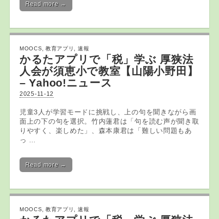
Read more →
MOOCS
,
教育アプリ
,
速報
かるた
アプリ
で「税」学ぶ 厚狭法
人会が須恵小で教室【山陽小野田】
– Yahoo!ニュース
2025-11-12
児童3人が学習モードに挑戦し、上の句を聞きながら画
面上の下の句を選択。竹内蓮君は「句を読む声が聞き取
りやすく、楽しめた」、森本康君は「難しい問題もあ
っ …
Read more →
MOOCS
,
教育アプリ
,
速報