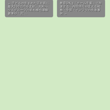
Post navigation
← 子どもが生まれた正社員に
教育DXは「チーム千葉」で加
最大100万円を支給。大和ハ
速する…内田洋行が支える校
ウスグループの若松梱包運輸
務・学習・インフラの先進事
倉庫が「次 …
例 →