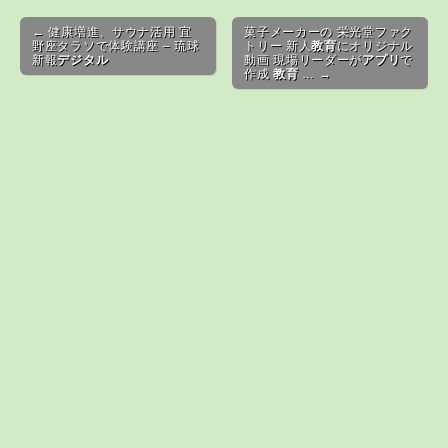
Post navigation
← 健康増進、サウナ活用 宜
菓子メーカーの 栄光堂ファク
野座タラソで体験講座 – 琉球
トリー 新人
教育
にオリジナル
新報
デジタル
動画 現場リーダーが
アプリ
で
作成
教育
… →