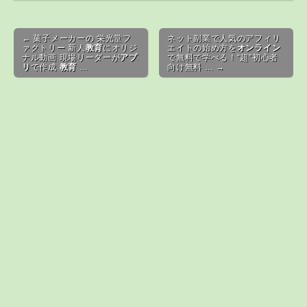
Post navigation
← 菓子メーカーの 栄光堂フ
ネット副業で人気のアフィリ
ァクトリー 新人
教育
にオリジ
エイトの始め方を
オンライン
ナル動画 現場リーダーが
アプ
で無料で学べる！“超”初心者
リ
で作成
教育
…
向け無料 … →