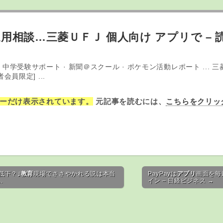
用相談…三菱ＵＦＪ 個人向け
アプリ
で –
 · 中学受験サポート · 新聞＠スクール · ポケモン活動レポート ...
読者会員限定] ...
ーだけ表示されています。
元記事を読むには、
こちらをクリッ
低下？｣
教育
現場でささやかれる説は本当
PayPayは
アプリ
画面を毎
…
イン – 日経ビジネス →