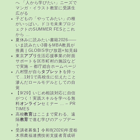
へ 「人から学びたい」ニーズで
マンガ・イラスト教室に受講生
広がる
子どもの「やってみたい」の種
がいっぱい。ドコモ未来プロジ
ェクトのSUMMER FESとこれ
から …
夏休みに読みたい書籍2026――
いま読みたい3冊をMBA教員が
推薦 | GLOBIS学び放題×知見録
東京
アプリ
生活応援事業の対面
サポートを区市町村の施設など
で実施 – 都庁総合ホームページ
八村塁が自ら
タブレット
を持っ
て…1対1で高校生に伝えたこと
滲んだロールモデルとしての自
覚
【9/29】いじめ相談対応に自信
がつく！実践スキルを学べる無
料
オンライン
セミナー … – PR
TIMES
高校
教育
はここまで変わる、遠
隔
教育
で進む学びのアップデー
ト
受講者募集】令和8(2026)年度栃
木県農福連携技術支援者育成研