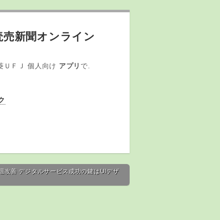
 読売新聞オンライン
 三菱ＵＦＪ 個人向け
アプリ
で.
ク
週改善 デジタルサービス成功の鍵はUIデザ