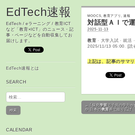
EdTech速報
MOOCS
,
教育アプリ
,
速報
対話型ＡＩで運
EdTech / eラーニング / 教育ICT
など「教育×ICT」のニュース・記
2025-11-13
事・ページなどを自動収集してお
教育
· 大学入試 · 就活
届けします。
2025/11/13 05:00. [
上記は、記事のサマリ
Skip to content
EdTech速報とは
Main menu
SEARCH
検索:
Post navigation
← ｢探究
学習
で子供の学力が
か 日本の
教育
界で繰り広げ 
CALENDAR