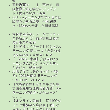
修
高校
教育
はここまで変わる、遠
隔
教育
で進む学びのアップデー
ト 1枚目の写真・画像
OJT・
eラーニング
で学べる未経
験安心の教育環境！全国26拠
点・634名の安定した組織基盤
で …
青森県立高校、データサイエン
ス科新設など…前期実施計画の
先行版案を公表
【お客様マイページ】ビジネス
e
ラーニング
新コース「自分の状
態を確認する簡単ストレス …
「【2026上半期】介護向け
eラ
ーニング
人気ランキングTOP5
と選び方」動画公開
現場で役立つ著作権入門（全6
回）2026年度版
Eラーニング
–
CREATIVE VILLAGE
【受講者募集】令和８年度介護
労働者雇用管理責任者講習（
ｅ
–
ラーニング
講習・総合コース）
のご …
【
オンライン
開催】LITALICOジ
ュニア
勉強
会＆座談会｜明日か
ら使える！子どもの可能性を …