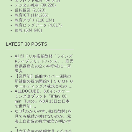
タブレット教育
(66,572)
デジタル教材
(39,228)
反転授業
(2,623)
教育ICT
(114,266)
教育アプリ
(116,134)
教育ビッグデータ
(4,017)
速報
(634,646)
LATEST 30 POSTS
AI 型ドリル搭載教材「ラインズ
e
ライブラリアドバンス」、鹿児
島県霧島市の全小中学校に一斉
導入
【業界初】船舶サイバー保険の
新補償の提供開始※ | ＳＯＭＰＯ
ホールディングス株式会社の …
ALLDOCUBE、8.8インチゲー
ミング
タブレット
「iPlay 80
mini Turbo」を8月13日に日本
で世界初 …
なぜ｢わかりやすい動画教材｣を
見ても成績が伸びないのか…元
海上自衛隊の数学教官が明かす
…
【女子高生の発明文具 × 公認会