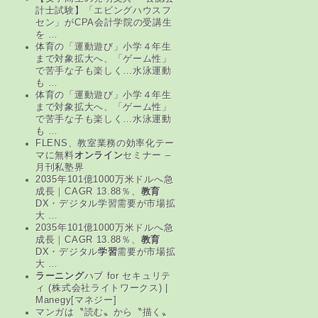
計士試験】「エビングハウスフ
セン」がCPA会計学院の受講生
を …
体育の「運動遊び」小学４年生
まで対象拡大へ、「ゲーム性」
で苦手な子も楽しく…水泳運動
も …
体育の「運動遊び」小学４年生
まで対象拡大へ、「ゲーム性」
で苦手な子も楽しく…水泳運動
も …
FLENS、教室業務の効率化テー
マに無料
オンライン
セミナー –
月刊私塾界
2035年101億1000万米ドルへ急
成長｜CAGR 13.88％、
教育
DX・デジタル学習需要が市場拡
大 …
2035年101億1000万米ドルへ急
成長｜CAGR 13.88％、
教育
DX・デジタル
学習
需要が市場拡
大 …
ラーニング
ハブ for セキュリテ
ィ (株式会社ライトワークス) |
Manegy[マネジー]
マンガは〝読む〟から〝描く〟