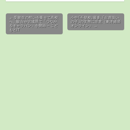
Post navigation
← 受験生の想いを乗せて高校
小中｢不登校｣最多､｢出席扱い
へ、駿台が宮城県で「つなが
の子｣の実態に注意（東洋経済
るキャラバン」を開始 – こど
オンライン） →
もとIT